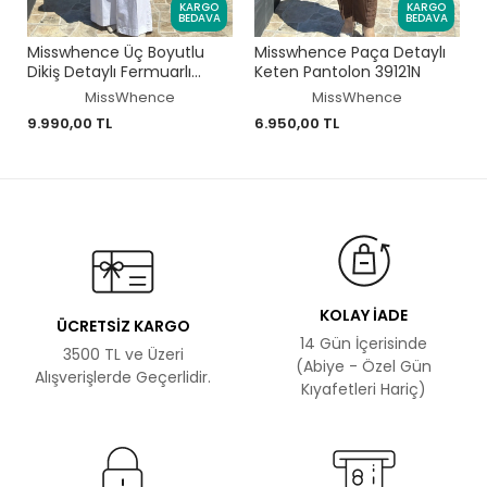
KARGO
KARGO
BEDAVA
BEDAVA
Misswhence Üç Boyutlu
Misswhence Paça Detaylı
Dikiş Detaylı Fermuarlı
Keten Pantolon 39121N
Kupra İpek Kap 39407
MissWhence
MissWhence
9.990,00 TL
6.950,00 TL
KOLAY İADE
ÜCRETSİZ KARGO
14 Gün İçerisinde
3500 TL ve Üzeri
(Abiye - Özel Gün
Alışverişlerde Geçerlidir.
Kıyafetleri Hariç)