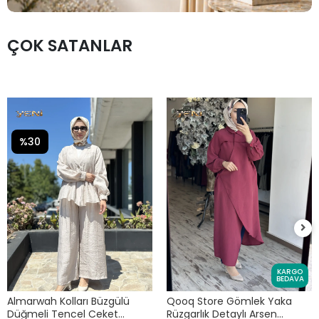
ÇOK SATANLAR
%30
KARGO
BEDAVA
Almarwah Kolları Büzgülü
Qooq Store Gömlek Yaka
Düğmeli Tencel Ceket
Rüzgarlık Detaylı Arsen