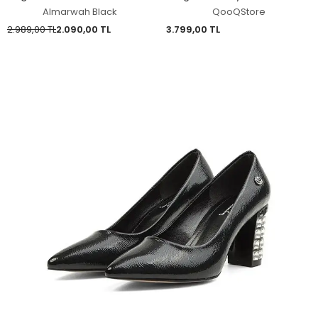
405024
Kimono
Almarwah Black
QooQStore
2.989,00 TL
2.090,00 TL
3.799,00 TL