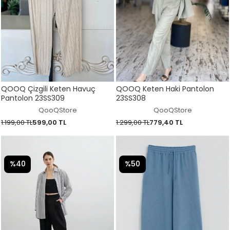
QOOQ Çizgili Keten Havuç
QOOQ Keten Haki Pantolon
Pantolon 23SS309
23SS308
QooQStore
QooQStore
1.199,00 TL
599,00 TL
1.299,00 TL
779,40 TL
%40
%50