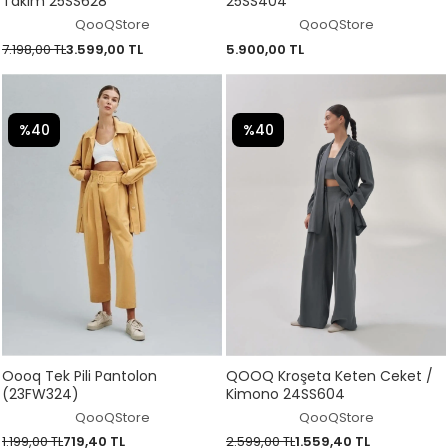
Takım 25SS628
25SS404
QooQStore
QooQStore
7.198,00 TL
3.599,00 TL
5.900,00 TL
%40
%40
Oooq Tek Pili Pantolon
QOOQ Kroşeta Keten Ceket /
(23FW324)
Kimono 24SS604
QooQStore
QooQStore
1.199,00 TL
719,40 TL
2.599,00 TL
1.559,40 TL