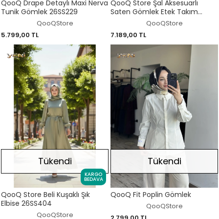
QooQ Drape Detaylı Maxi Nerva
QooQ Store Şal Aksesuarlı
Tunik Gömlek 26SS229
Saten Gömlek Etek Takım
26SS218
QooQStore
QooQStore
5.799,00 TL
7.189,00 TL
Tükendi
Tükendi
KARGO
BEDAVA
QooQ Store Beli Kuşaklı Şık
QooQ Fit Poplin Gömlek
Elbise 26SS404
QooQStore
QooQStore
2.799,00 TL