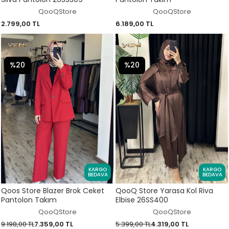
QooQStore
QooQStore
2.799,00 TL
6.189,00 TL
%20
%20
KARGO
KARGO
BEDAVA
BEDAVA
Qoos Store Blazer Brok Ceket
QooQ Store Yarasa Kol Riva
Pantolon Takım
Elbise 26SS400
QooQStore
QooQStore
9.198,00 TL
7.359,00 TL
5.399,00 TL
4.319,00 TL