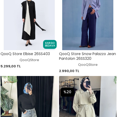
KARGO
BEDAVA
QooQ Store Elbise 26SS403
QooQ Store Snow Palazzo Jean
Pantolon 26SS320
QooQStore
QooQStore
5.299,00 TL
2.990,00 TL
%20