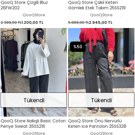
QooQ Store Çizgili Bluz
QooQ Store Çakıl Keten
26FW202
Gömlek Etek Takım 25SS219
QooQStore
QooQStore
2.399,00 TL
1.200,00 TL
5.889,00 TL
2.945,00 TL
%50
Tükendi
Tükendi
QooQ Store Nakışlı Basic Coton
QooQ Store Önü Nervürlü
Penye Sweat 26SS216
Keten Ice Pantolon 25SS328
QooQStore
QooQStore