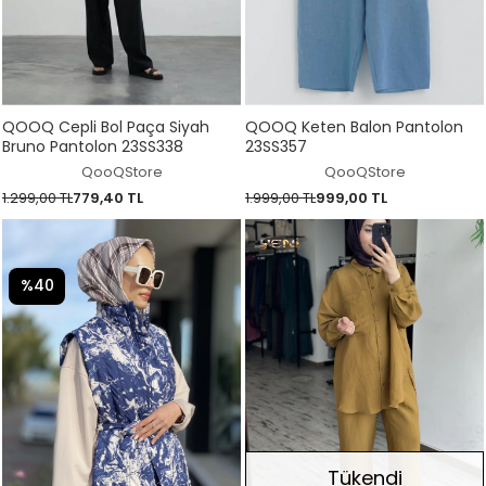
QOOQ Cepli Bol Paça Siyah
QOOQ Keten Balon Pantolon
Bruno Pantolon 23SS338
23SS357
QooQStore
QooQStore
1.299,00 TL
779,40 TL
1.999,00 TL
999,00 TL
%40
Tükendi