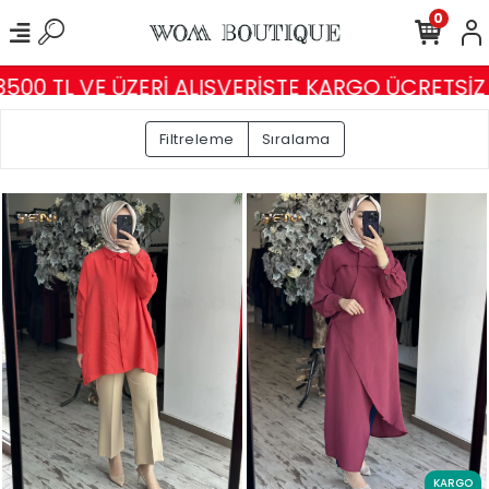
0
ÜZERİ ALIŞVERİŞTE KARGO ÜCRETSİZ
ABİYE, AB
Filtreleme
Sıralama
KARGO