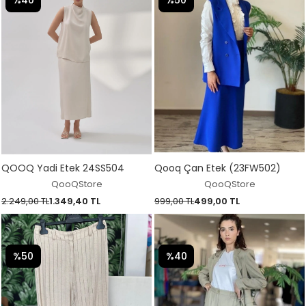
%40
%50
QOOQ Yadi Etek 24SS504
Qooq Çan Etek (23FW502)
QooQStore
QooQStore
2.249,00 TL
1.349,40 TL
999,00 TL
499,00 TL
%50
%40