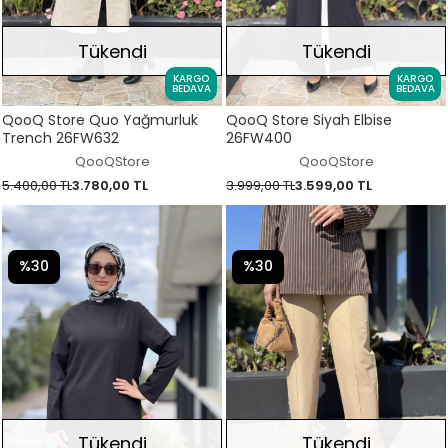
Tükendi
Tükendi
KARGO
KARGO
BEDAVA
BEDAVA
QooQ Store Quo Yağmurluk
QooQ Store Siyah Elbise
Trench 26FW632
26FW400
QooQStore
QooQStore
5.400,00 TL
3.780,00 TL
3.999,00 TL
3.599,00 TL
%30
%30
Tükendi
Tükendi