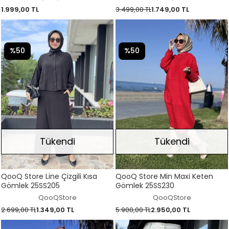
1.999,00 TL
3.499,00 TL
1.749,00 TL
%50
%50
Tükendi
Tükendi
QooQ Store Line Çizgili Kısa
QooQ Store Min Maxi Keten
Gömlek 25SS205
Gömlek 25SS230
QooQStore
QooQStore
2.699,00 TL
1.349,00 TL
5.900,00 TL
2.950,00 TL