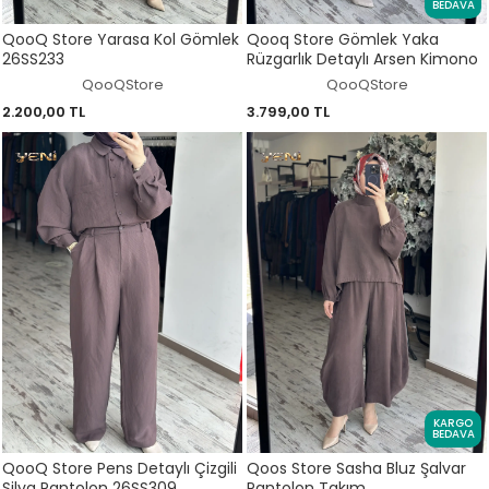
BEDAVA
QooQ Store Yarasa Kol Gömlek
Qooq Store Gömlek Yaka
26SS233
Rüzgarlık Detaylı Arsen Kimono
QooQStore
QooQStore
2.200,00 TL
3.799,00 TL
KARGO
BEDAVA
QooQ Store Pens Detaylı Çizgili
Qoos Store Sasha Bluz Şalvar
Silva Pantolon 26SS309
Pantolon Takım