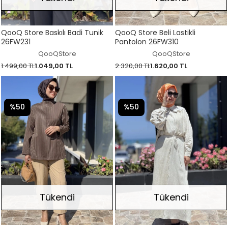
QooQ Store Baskılı Badi Tunik
QooQ Store Beli Lastikli
26FW231
Pantolon 26FW310
QooQStore
QooQStore
1.499,00 TL
1.049,00 TL
2.320,00 TL
1.620,00 TL
%50
%50
Tükendi
Tükendi