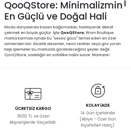
QooQStore: Minimalizmin
En Güçlü ve Doğal Hali
Moda dünyasında bazen bağırmadan, fısıldayarak dikkat
çekmek en büyük güçtür. İşte
QooQStore
, Wom Boutique
marka karması içinde bu "sessiz gücü" temsil eden en özel
isimlerden biri. Abartılı desenler, neon renkler veya göz yoran
taşlı işlemeler bu markada görebileceğiniz şeyler değil.
QooQStore, sadeliğin en sofistike halini sunar. Markanın
koleksiyonlarına baktığınızda hissettiğiniz ilk şey "dinginlik"tir.
Toprak tonları, kiremitler, ham bejler ve haki yeşilleri markanın
DNA'sını oluşturur. QooQStore giymek, aslında karmaşık bir
dünyada kendine sade bir alan açmaktır. Bu sayfada, markanın
neden bu kadar sadık bir kitlesi olduğunu, keten ve pamuk
ağırlıklı kumaşlarının teknik özelliklerini ve bu yalın parçalarla
nasıl "eforsuz şık" (effortless chic) görünebileceğinizi, bir dost
samimiyetiyle ve uzman gözüyle inceleyeceğiz.
KOLAY İADE
ÜCRETSİZ KARGO
QooQStore Tasarım
14 Gün İçerisinde
3500 TL ve Üzeri
(Abiye - Özel Gün
Felsefesi ve Malzeme
Alışverişlerde Geçerlidir.
Kıyafetleri Hariç)