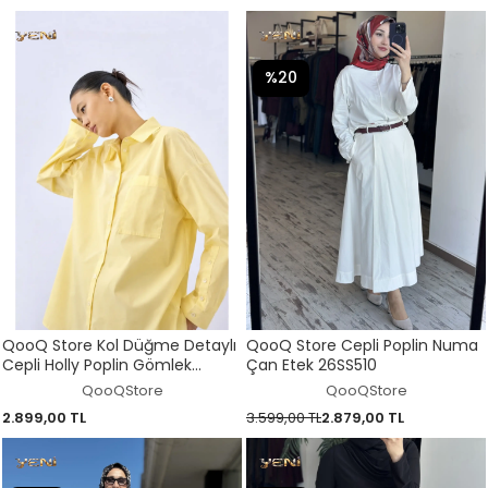
%20
QooQ Store Kol Düğme Detaylı
QooQ Store Cepli Poplin Numa
Cepli Holly Poplin Gömlek
Çan Etek 26SS510
26SS217
QooQStore
QooQStore
2.899,00 TL
3.599,00 TL
2.879,00 TL