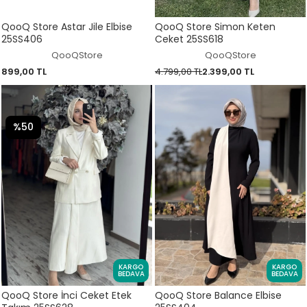
QooQ Store Astar Jile Elbise
QooQ Store Simon Keten
25SS406
Ceket 25SS618
QooQStore
QooQStore
899,00 TL
4.799,00 TL
2.399,00 TL
%50
KARGO
KARGO
BEDAVA
BEDAVA
QooQ Store İnci Ceket Etek
QooQ Store Balance Elbise