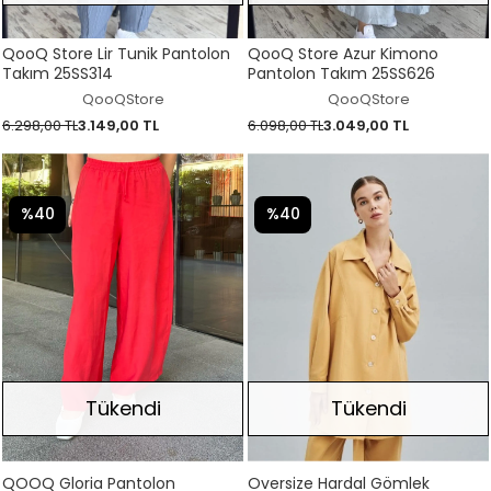
QooQ Store Lir Tunik Pantolon
QooQ Store Azur Kimono
Takım 25SS314
Pantolon Takım 25SS626
QooQStore
QooQStore
6.298,00 TL
3.149,00 TL
6.098,00 TL
3.049,00 TL
%40
%40
Tükendi
Tükendi
QOOQ Gloria Pantolon
Oversize Hardal Gömlek