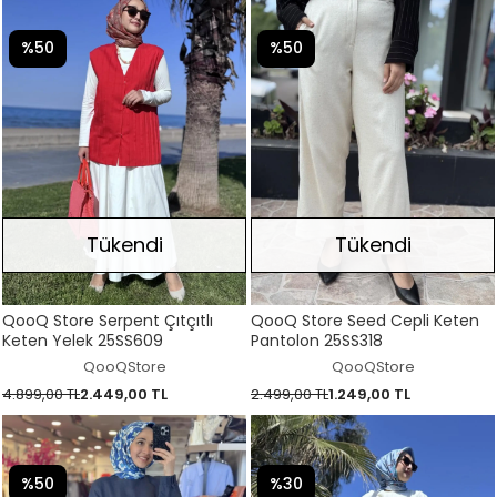
%50
%50
Tükendi
Tükendi
QooQ Store Serpent Çıtçıtlı
QooQ Store Seed Cepli Keten
Keten Yelek 25SS609
Pantolon 25SS318
QooQStore
QooQStore
4.899,00 TL
2.449,00 TL
2.499,00 TL
1.249,00 TL
%50
%30