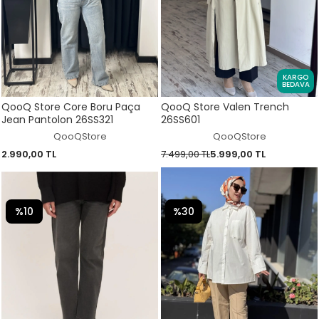
KARGO
BEDAVA
QooQ Store Core Boru Paça
QooQ Store Valen Trench
Jean Pantolon 26SS321
26SS601
QooQStore
QooQStore
2.990,00 TL
7.499,00 TL
5.999,00 TL
%10
%30