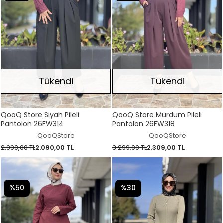
Tükendi
Tükendi
QooQ Store Siyah Pileli
QooQ Store Mürdüm Pileli
Pantolon 26FW314
Pantolon 26FW318
QooQStore
QooQStore
2.990,00 TL
2.090,00 TL
3.299,00 TL
2.309,00 TL
%50
%30