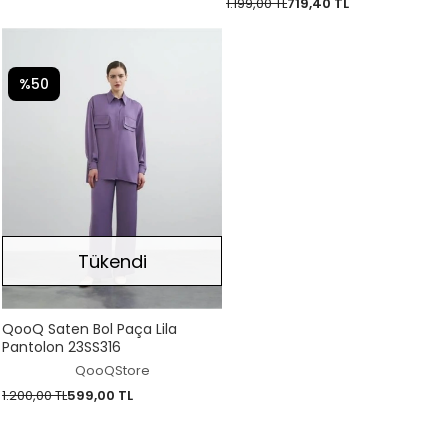
1.199,00 TL
719,40 TL
%50
Tükendi
QooQ Saten Bol Paça Lila
Pantolon 23SS316
QooQStore
1.200,00 TL
599,00 TL