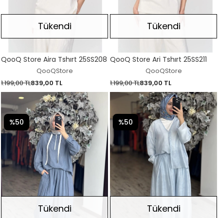
Tükendi
Tükendi
QooQ Store Aira Tshırt 25SS208
QooQ Store Ari Tshırt 25SS211
QooQStore
QooQStore
1.199,00 TL
839,00 TL
1.199,00 TL
839,00 TL
%50
%50
Tükendi
Tükendi