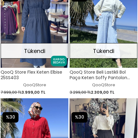
Tükendi
Tükendi
KARGO
BEDAVA
QooQ Store Flex Keten Elbise
QooQ Store Beli Lastikli Bol
25SS403
Paça Keten Soffy Pantolon
25SS309
QooQStore
QooQStore
7.999,00 TL
3.999,00 TL
3.299,00 TL
2.309,00 TL
%30
%30