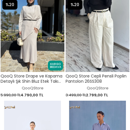
%20
%20
KARGO
BEDAVA
QooQ Store Drape ve Kapama
QooQ Store Cepli Pensli Poplin
Detaylı Şık Shin Bluz Etek Takım
Pantolon 26SS308
26SS225
QooQStore
QooQStore
5.990,00 TL
4.790,00 TL
3.499,00 TL
2.799,00 TL