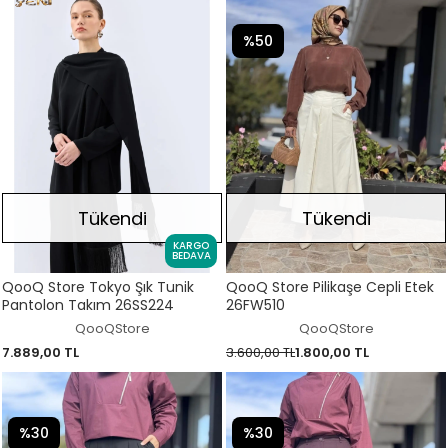
%50
Tükendi
Tükendi
KARGO
BEDAVA
QooQ Store Tokyo Şık Tunik
QooQ Store Pilikaşe Cepli Etek
Pantolon Takım 26SS224
26FW510
QooQStore
QooQStore
7.889,00 TL
3.600,00 TL
1.800,00 TL
%30
%30