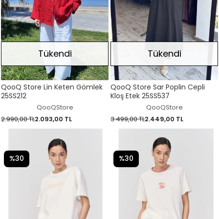
Tükendi
Tükendi
QooQ Store Lin Keten Gömlek
QooQ Store Sar Poplin Cepli
25SS212
Kloş Etek 25SS537
QooQStore
QooQStore
2.990,00 TL
2.093,00 TL
3.499,00 TL
2.449,00 TL
%30
%30