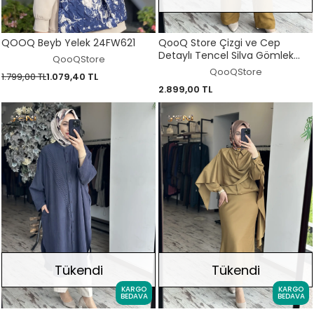
QOOQ Beyb Yelek 24FW621
QooQ Store Çizgi ve Cep
Detaylı Tencel Silva Gömlek
QooQStore
26SS209
QooQStore
1.799,00 TL
1.079,40 TL
2.899,00 TL
Tükendi
Tükendi
KARGO
KARGO
BEDAVA
BEDAVA