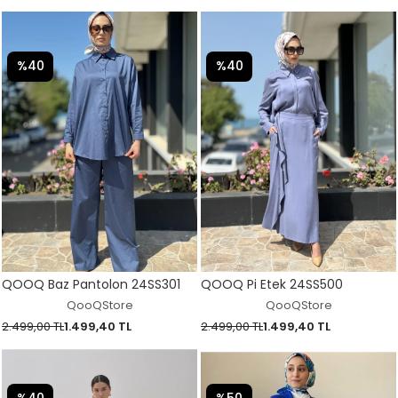
%40
%40
QOOQ Baz Pantolon 24SS301
QOOQ Pi Etek 24SS500
QooQStore
QooQStore
2.499,00 TL
1.499,40 TL
2.499,00 TL
1.499,40 TL