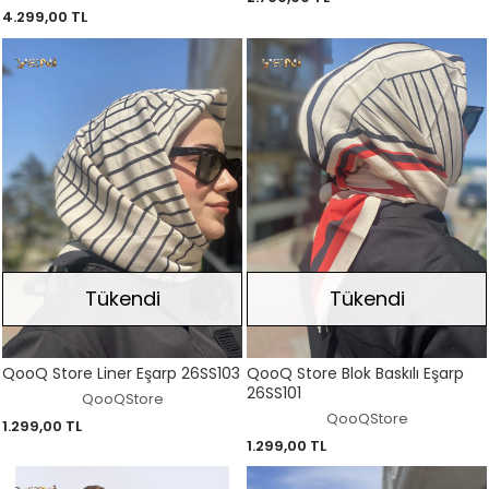
4.299,00 TL
Tükendi
Tükendi
QooQ Store Liner Eşarp 26SS103
QooQ Store Blok Baskılı Eşarp
26SS101
QooQStore
QooQStore
1.299,00 TL
1.299,00 TL