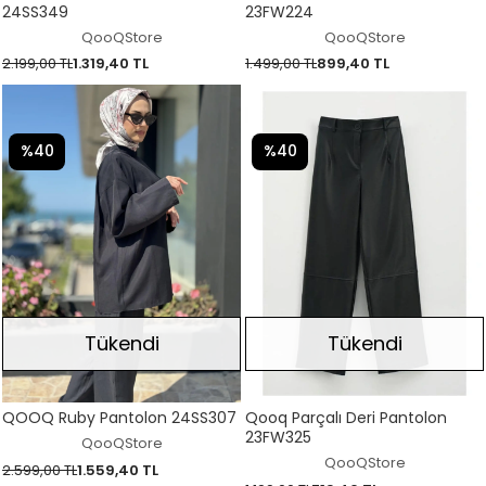
24SS349
23FW224
QooQStore
QooQStore
2.199,00 TL
1.319,40 TL
1.499,00 TL
899,40 TL
%40
%40
Tükendi
Tükendi
QOOQ Ruby Pantolon 24SS307
Qooq Parçalı Deri Pantolon
23FW325
QooQStore
QooQStore
2.599,00 TL
1.559,40 TL