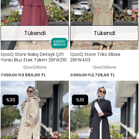
Tükendi
Tükendi
KARGO
BEDAVA
QooQ Store Nakış Detaylı Çift
QooQ Store Triko Elbise
Yönlü Bluz Etek Takım 26FW210
26FW403
QooQStore
QooQStore
7.099,00 TL
3.550,00 TL
3.899,00 TL
2.729,00 TL
%30
%10