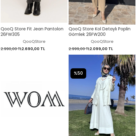
QooQ Store Fit Jean Pantolon
QooQ Store Kol Detaylı Poplin
26FW305
Gömlek 26FW200
QooQStore
QooQStore
2.990,00 TL
2.690,00 TL
2.999,00 TL
2.099,00 TL
%50