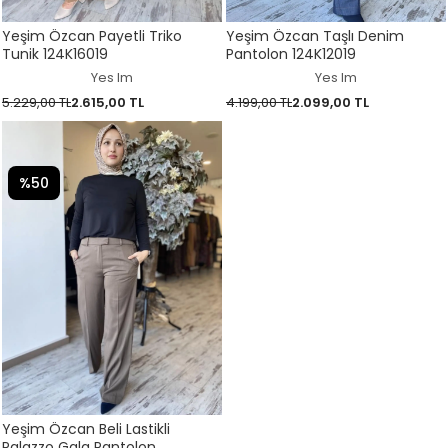
Yeşim Özcan Payetli Triko
Yeşim Özcan Taşlı Denim
Tunik 124K16019
Pantolon 124K12019
Yes Im
Yes Im
5.229,00 TL
2.615,00 TL
4.199,00 TL
2.099,00 TL
%50
Yeşim Özcan Beli Lastikli
Palazzo Gala Pantolon