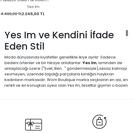
124K12008
Yes Im
4.490,00 TL
2.245,00 TL
Yes Im ve Kendini İfade
Eden Stil
Moda dünyasında kıyafetler genellikle ikiye ayrılır: Sadece
bedeni örtenler ve bir hikaye anlatanlar.
Yes Im
, isminden de
anlaşılacağı üzere ("Evet, Ben..." göndermesiyle),sessiz kalmayı
sevmeyen, üzerinde taşıdığı parçalarla kimliğini haykıran
kadınların markasıdır. Wom Boutique marka seçkisinin en asi, en
renkli ve en konuşkan üyesi olan Yes Im, tesettür giyimin o bazen
fazla ciddi olan havasını dağıtmak için tasarlanmıştır. Markanın
koleksiyonlarına baktığınızda klasik çiçek desenlerinden ziyade;
tipografik baskılar, sloganlar, color-block (renk bloğu) geçişler
ve modern sanat esintileri görürsünüz. Yes Im giymek, "Ben
buradayım, gencim ve kuralları ben koyarım" demektir. Bu
marka, sadece üniversite kampüslerinde değil, şehrin her
sokağında konforundan ödün vermeden stil sahibi olmak
isteyenler için rasyonel bir kaçış noktasıdır. Bu sayfada, Yes Im'in