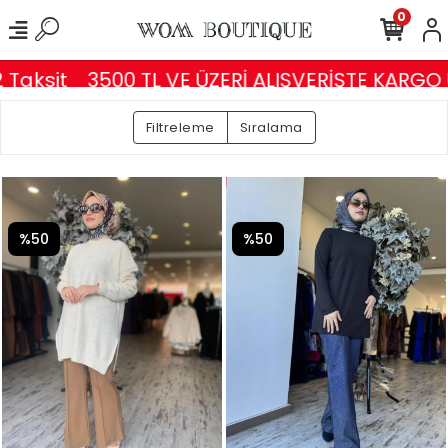
0
Taksit
3500 TL VE ÜZERİ ALIŞVERİŞTE KARGO 
Filtreleme
Sıralama
%50
%50