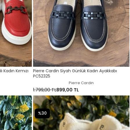
ı Kadın Kırmızı
Pierre Cardin Siyah Günlük Kadın Ayakkabı
PC52325
Pierre Cardin
1.799,00 TL
899,00 TL
%30