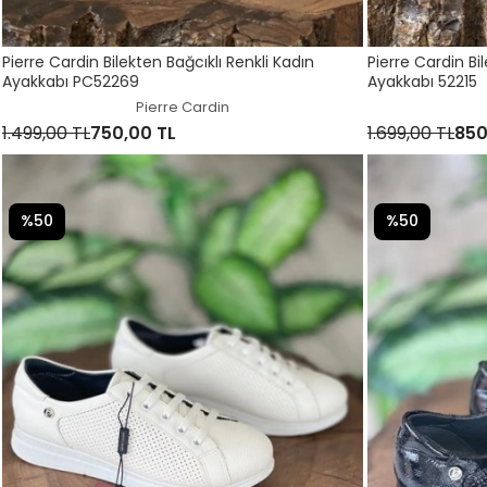
Pierre Cardin Bilekten Bağcıklı Renkli Kadın
Pierre Cardin Bi
Ayakkabı PC52269
Ayakkabı 52215
Pierre Cardin
1.499,00 TL
750,00 TL
1.699,00 TL
850
%50
%50