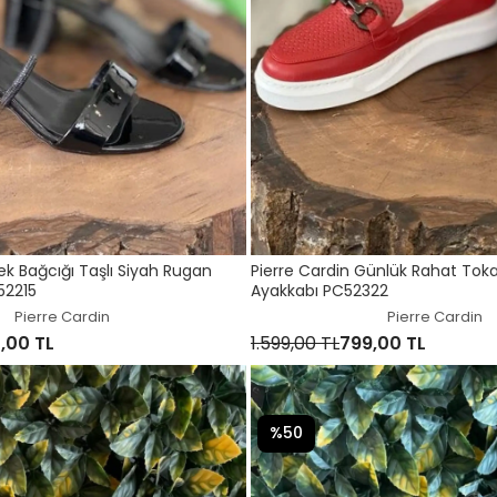
lek Bağcığı Taşlı Siyah Rugan
Pierre Cardin Günlük Rahat Tokal
adın Ayakkabı 52215
Ayakkabı PC52322
Pierre Cardin
Pierre Cardin
,00 TL
1.599,00 TL
799,00 TL
%50