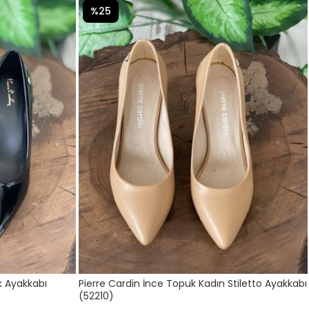
%25
k Ayakkabı
Pierre Cardin İnce Topuk Kadın Stiletto Ayakkabı
(52210)