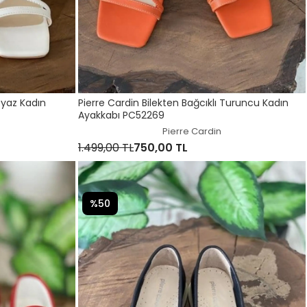
eyaz Kadın
Pierre Cardin Bilekten Bağcıklı Turuncu Kadın
Ayakkabı PC52269
Pierre Cardin
1.499,00 TL
750,00 TL
%50