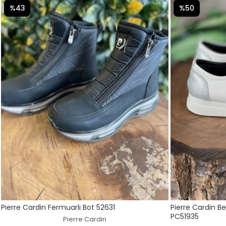
%43
%50
Pierre Cardin Fermuarlı Bot 52631
Pierre Cardin B
PC51935
Pierre Cardin