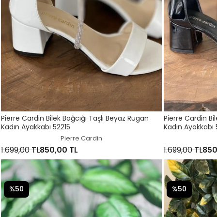
Pierre Cardin Bilek Bağcığı Taşlı Beyaz Rugan
Pierre Cardin Bi
Kadın Ayakkabı 52215
K
Pierre Cardin
1.699,00 TL
850,00 TL
1.699,00 TL
850
%50
%50