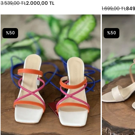
3.539,00 TL
2.000,00 TL
1.699,00 TL
849
%50
%50