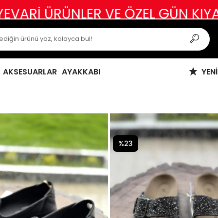
IYAFETLERİNDE İADE DEĞİŞİM YOK
AKSESUARLAR
AYAKKABI
YEN
%23