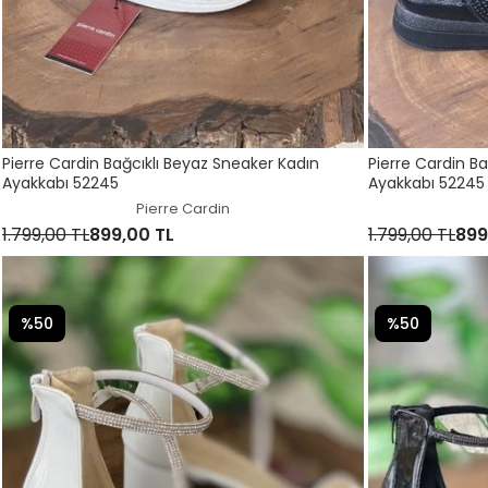
Pierre Cardin Bağcıklı Beyaz Sneaker Kadın
Pierre Cardin B
Ayakkabı 52245
Ayakkabı 52245
Pierre Cardin
1.799,00 TL
899,00 TL
1.799,00 TL
899
%50
%50