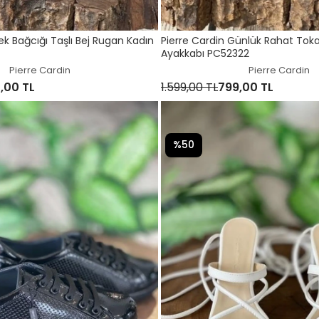
lek Bağcığı Taşlı Bej Rugan Kadın
Pierre Cardin Günlük Rahat Toka
Ayakkabı PC52322
Pierre Cardin
Pierre Cardin
,00 TL
1.599,00 TL
799,00 TL
%50