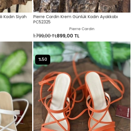
lı Kadın Siyah
Pierre Cardin Krem Günlük Kadın Ayakkabı
PC52325
Pierre Cardin
1.799,00 TL
899,00 TL
%50