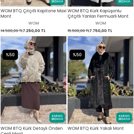
BEDAVA
BEDAVA
WOM BTQ Çıtçıtlı Kapitone Maxi
WOM BTQ Kürk Kapüşonlu
Mont
Çıtçıtlı Yanları Fermuarlı Mont
WOM
WOM
14.500,00 TL
7.250,00 TL
15.500,00 TL
7.750,00 TL
%50
%50
KARGO
KARGO
BEDAVA
BEDAVA
WOM BTQ Kürk Detaylı Önden
WOM BTQ Kürk Yakalı Mont
Cepli Mont