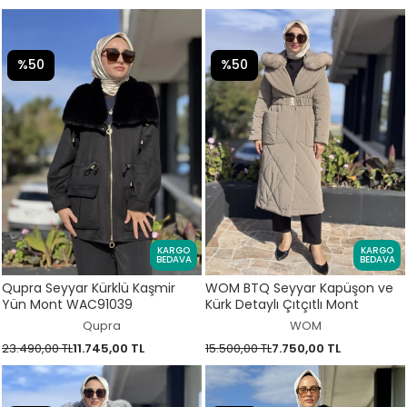
%50
%50
KARGO
KARGO
BEDAVA
BEDAVA
Qupra Seyyar Kürklü Kaşmir
WOM BTQ Seyyar Kapüşon ve
Yün Mont WAC91039
Kürk Detaylı Çıtçıtlı Mont
Qupra
WOM
23.490,00 TL
11.745,00 TL
15.500,00 TL
7.750,00 TL