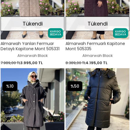
Tükendi
Tükendi
KARGO
KARGO
BEDAVA
BEDAVA
Almarwah Yanları Fermuar
Almarwah Fermuarlı Kapitone
Detaylı Kapitone Mont 505331
Mont 505335
Almarwah Black
Almarwah Black
7.989,00 TL
3.995,00 TL
8.389,00 TL
4.195,00 TL
%10
%50