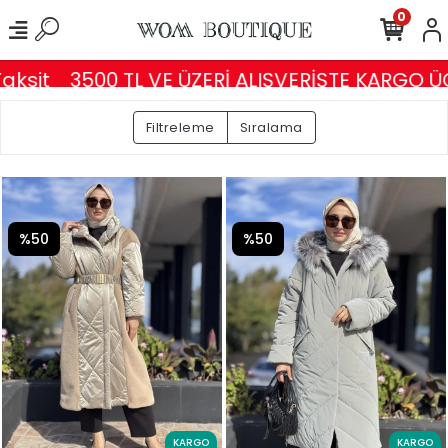
0
it
3500 TL VE ÜZERİ ALIŞVERİŞTE KARGO ÜCRE
Filtreleme
Sıralama
%50
%50
KARGO
KARGO