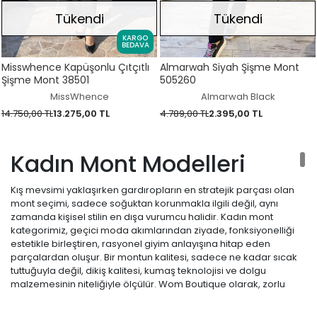
Tükendi
Tükendi
KARGO
BEDAVA
Misswhence Kapüşonlu Çıtçıtlı
Almarwah Siyah Şişme Mont
Şişme Mont 38501
505260
MissWhence
Almarwah Black
14.750,00 TL
13.275,00 TL
4.789,00 TL
2.395,00 TL
Kadın Mont Modelleri
Kış mevsimi yaklaşırken gardıropların en stratejik parçası olan
mont seçimi, sadece soğuktan korunmakla ilgili değil, aynı
zamanda kişisel stilin en dışa vurumcu halidir. Kadın mont
kategorimiz, geçici moda akımlarından ziyade, fonksiyonelliği
estetikle birleştiren, rasyonel giyim anlayışına hitap eden
parçalardan oluşur. Bir montun kalitesi, sadece ne kadar sıcak
tuttuğuyla değil, dikiş kalitesi, kumaş teknolojisi ve dolgu
malzemesinin niteliğiyle ölçülür. Wom Boutique olarak, zorlu
hava koşullarına meydan okuyan ancak şıklığından ödün
vermeyen geniş bir koleksiyon sunuyoruz.