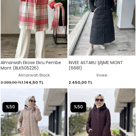
Almarwah Ekose Ekru Pembe
İNVEE ASTARLI ŞİŞME MONT
Mont (BLK505226)
(6681)
Almarwah Black
Invee
2.289,00 TL
1.144,50 TL
2.450,00 TL
%50
%50