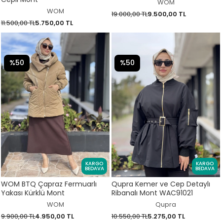
WOM
WOM
19.000,00 TL
9.500,00 TL
11.500,00 TL
5.750,00 TL
%50
%50
KARGO
KARGO
BEDAVA
BEDAVA
WOM BTQ Çapraz Fermuarlı
Qupra Kemer ve Cep Detaylı
Yakası Kürklü Mont
Ribanalı Mont WAC91021
WOM
Qupra
9.900,00 TL
4.950,00 TL
10.550,00 TL
5.275,00 TL