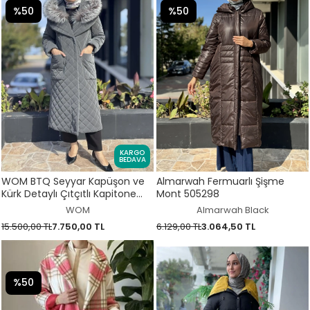
%50
%50
KARGO
BEDAVA
WOM BTQ Seyyar Kapüşon ve
Almarwah Fermuarlı Şişme
Kürk Detaylı Çıtçıtlı Kapitone
Mont 505298
Mont
WOM
Almarwah Black
15.500,00 TL
7.750,00 TL
6.129,00 TL
3.064,50 TL
%50