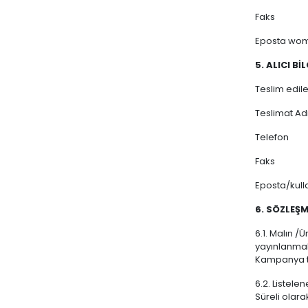
Faks
Eposta
wom
5. ALICI Bİ
Teslim edile
Teslimat Ad
Telefon
Faks
Eposta/kulla
6. SÖZLEŞ
6.1. Malın /
yayınlanmak
Kampanya ta
6.2. Listele
Süreli olara