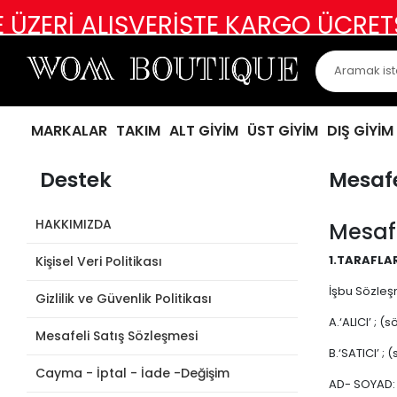
İ ALIŞVERİŞTE KARGO ÜCRETSİZ
AB
MARKALAR
TAKIM
ALT GİYİM
ÜST GİYİM
DIŞ GİYİM
Destek
Mesafe
HAKKIMIZDA
Mesafe
1.TARAFLA
Kişisel Veri Politikası
İşbu Sözleş
Gizlilik ve Güvenlik Politikası
A.‘ALICI’ ; 
Mesafeli Satış Sözleşmesi
B.‘SATICI’ 
Cayma - İptal - İade -Değişim
AD- SOYAD: