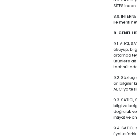
SİTESİ'nden
8.6. INTERNET
ile menfi ne
9. GENEL 
9.1. ALICI, S
okuyup, bilg
ortamda teyi
ürünlere ait
taahhüt ede
9.2. Sözleşm
ön bilgiler 
ALICI’ya te
9.3. SATICI,
bilgi ve bel
doğruluk ve 
ihtiyat ve 
9.4. SATICI
fiyatta farkl