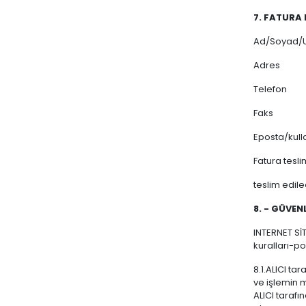
7. FATURA 
Ad/Soyad/
Adres
Telefon
Faks
Eposta/kulla
Fatura teslim
teslim edile
8. - GÜVENL
INTERNET SİT
kuralları-pol
8.1.ALICI ta
ve işlemin 
ALICI tarafı