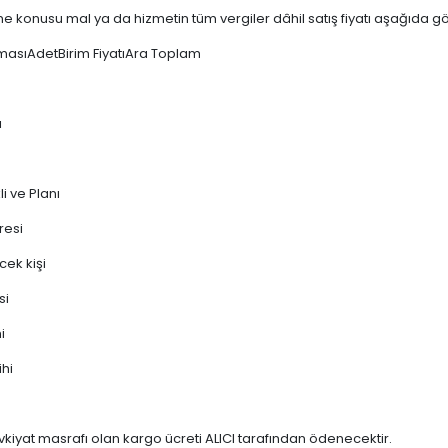
e konusu mal ya da hizmetin tüm vergiler dâhil satış fiyatı aşağıda gös
masıAdetBirim FiyatıAra Toplam
ı
 ve Planı
resi
cek kişi
si
i
ihi
vkiyat masrafı olan kargo ücreti ALICI tarafından ödenecektir.