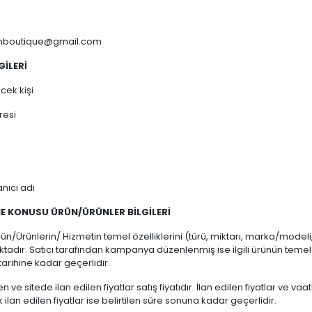
boutique@gmail.com
LGİLERİ
cek kişi
resi
nıcı adı
ME KONUSU ÜRÜN/ÜRÜNLER BİLGİLERİ
Ürün/Ürünlerin/ Hizmetin temel özelliklerini (türü, miktarı, marka/modeli,
tadır. Satıcı tarafından kampanya düzenlenmiş ise ilgili ürünün temel 
rihine kadar geçerlidir.
nen ve sitede ilan edilen fiyatlar satış fiyatıdır. İlan edilen fiyatlar ve
k ilan edilen fiyatlar ise belirtilen süre sonuna kadar geçerlidir.