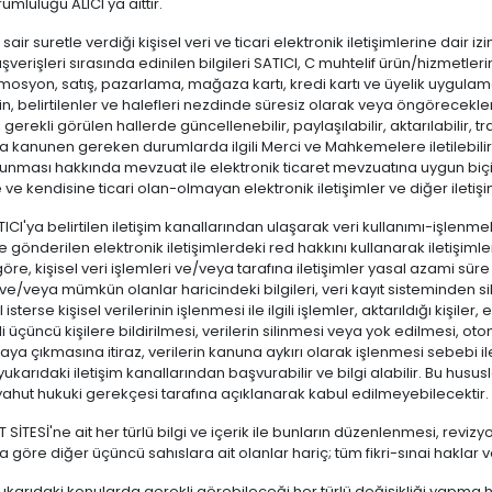
umluluğu ALICI'ya aittir.
n sair suretle verdiği kişisel veri ve ticari elektronik iletişimlerine dair 
lışverişleri sırasında edinilen bilgileri SATICI, C muhtelif ürün/hizmetl
omosyon, satış, pazarlama, mağaza kartı, kredi kartı ve üyelik uygulam
için, belirtilenler ve halefleri nezdinde süresiz olarak veya öngörecekler
 gerekli görülen hallerde güncellenebilir, paylaşılabilir, aktarılabilir, tran
ca kanunen gereken durumlarda ilgili Merci ve Mahkemelere iletilebilir. 
orunması hakkında mevzuat ile elektronik ticaret mevzuatına uygun b
ve kendisine ticari olan-olmayan elektronik iletişimler ve diğer iletiş
ATICI'ya belirtilen iletişim kanallarından ulaşarak veri kullanımı-işle
 gönderilen elektronik iletişimlerdeki red hakkını kullanarak iletişimler
göre, kişisel veri işlemleri ve/veya tarafına iletişimler yasal azami sü
e/veya mümkün olanlar haricindeki bilgileri, veri kayıt sisteminden s
ICI isterse kişisel verilerinin işlenmesi ile ilgili işlemler, aktarıldığı kişi
gili üçüncü kişilere bildirilmesi, verilerin silinmesi veya yok edilmesi, ot
aya çıkmasına itiraz, verilerin kanuna aykırı olarak işlenmesi sebebi 
karıdaki iletişim kanallarından başvurabilir ve bilgi alabilir. Bu husu
 yahut hukuki gerekçesi tarafına açıklanarak kabul edilmeyebilecektir.
T SİTESİ'ne ait her türlü bilgi ve içerik ile bunların düzenlenmesi, r
göre diğer üçüncü sahıslara ait olanlar hariç; tüm fikri-sınai haklar ve 
yukarıdaki konularda gerekli görebileceği her türlü değişikliği yapma ha