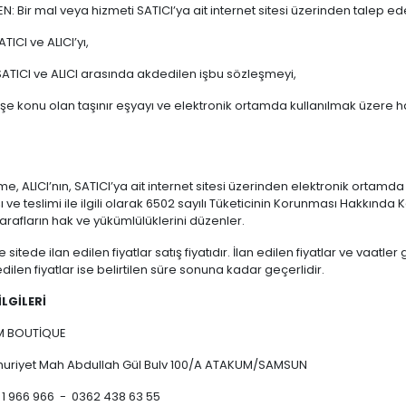
N: Bir mal veya hizmeti SATICI’ya ait internet sitesi üzerinden talep ed
TICI ve ALICI’yı,
ATICI ve ALICI arasında akdedilen işbu sözleşmeyi,
işe konu olan taşınır eşyayı ve elektronik ortamda kullanılmak üzere h
e, ALICI’nın, SATICI’ya ait internet sitesi üzerinden elektronik ortamda sip
ı ve teslimi ile ilgili olarak 6502 sayılı Tüketicinin Korunması Hakkı
arafların hak ve yükümlülüklerini düzenler.
e sitede ilan edilen fiyatlar satış fiyatıdır. İlan edilen fiyatlar ve vaat
edilen fiyatlar ise belirtilen süre sonuna kadar geçerlidir.
İLGİLERİ
M BOUTİQUE
uriyet Mah Abdullah Gül Bulv 100/A ATAKUM/SAMSUN
 1 966 966 - 0362 438 63 55