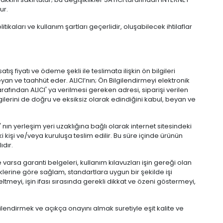
ur.
itikaları ve kullanım şartları geçerlidir, oluşabilecek ihtilaflar
tış fiyatı ve ödeme şekli ile teslimata ilişkin ön bilgileri
yan ve taahhüt eder. ALICI’nın; Ön Bilgilendirmeyi elektronik
afından ALICI' ya verilmesi gereken adresi, siparişi verilen
ilgilerini de doğru ve eksiksiz olarak edindiğini kabul, beyan ve
nın yerleşim yeri uzaklığına bağlı olarak internet sitesindeki
ki kişi ve/veya kuruluşa teslim edilir. Bu süre içinde ürünün
dır.
e varsa garanti belgeleri, kullanım kılavuzları işin gereği olan
eklerine göre sağlam, standartlara uygun bir şekilde işi
ltmeyi, işin ifası sırasında gerekli dikkat ve özeni göstermeyi,
endirmek ve açıkça onayını almak suretiyle eşit kalite ve