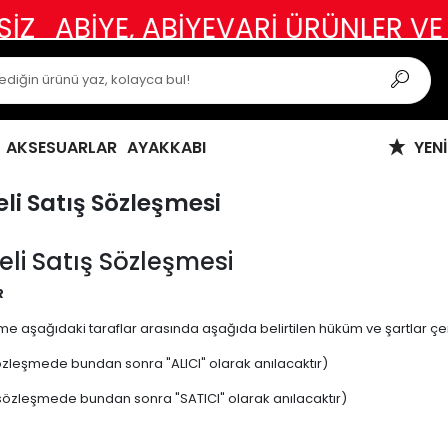
İYE, ABİYEVARİ ÜRÜNLER VE ÖZEL
AKSESUARLAR
AYAKKABI
YEN
li Satış Sözleşmesi
li Satış Sözleşmesi
R
me aşağıdaki taraflar arasında aşağıda belirtilen hüküm ve şartlar ç
(sözleşmede bundan sonra "ALICI" olarak anılacaktır)
; (sözleşmede bundan sonra "SATICI" olarak anılacaktır)