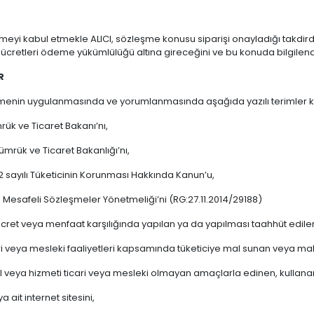
meyi kabul etmekle ALICI, sözleşme konusu siparişi onayladığı takdirde
k ücretleri ödeme yükümlülüğü altına gireceğini ve bu konuda bilgilend
R
menin uygulanmasında ve yorumlanmasında aşağıda yazılı terimler karş
ük ve Ticaret Bakanı’nı,
mrük ve Ticaret Bakanlığı’nı,
 sayılı Tüketicinin Korunması Hakkında Kanun’u,
 Mesafeli Sözleşmeler Yönetmeliği’ni (RG:27.11.2014/29188)
ücret veya menfaat karşılığında yapılan ya da yapılması taahhüt edilen
ari veya mesleki faaliyetleri kapsamında tüketiciye mal sunan veya ma
al veya hizmeti ticari veya mesleki olmayan amaçlarla edinen, kullana
ya ait internet sitesini,