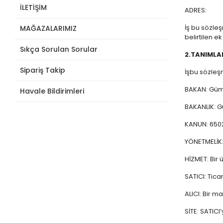
İLETİŞİM
ADRES:
İş bu sözleş
MAĞAZALARIMIZ
belirtilen e
Sıkça Sorulan Sorular
2.TANIMLA
Sipariş Takip
İşbu sözleş
BAKAN: Gümr
Havale Bildirimleri
BAKANLIK: Gü
KANUN: 6502
YÖNETMELİK:
HİZMET: Bir 
SATICI: Tic
ALICI: Bir m
SİTE: SATICI’