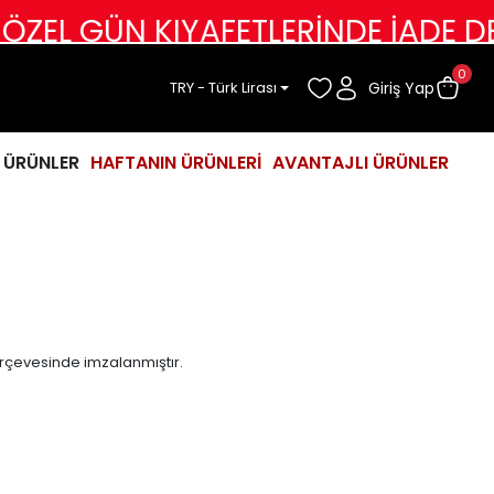
 GÜN KIYAFETLERİNDE İADE DEĞİŞİ
0
Giriş Yap
TRY - Türk Lirası
İ ÜRÜNLER
HAFTANIN ÜRÜNLERİ
AVANTAJLI ÜRÜNLER
erçevesinde imzalanmıştır.