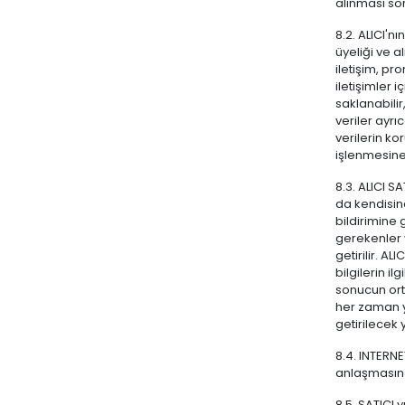
alınması sor
8.2. ALICI'nı
üyeliği ve a
iletişim, pr
iletişimler 
saklanabilir,
veriler ayrı
verilerin k
işlenmesine 
8.3. ALICI S
da kendisine
bildirimine 
gerekenler v
getirilir. AL
bilgilerin il
sonucun ort
her zaman yu
getirilecek
8.4. INTERNE
anlaşmasına 
8.5. SATICI 