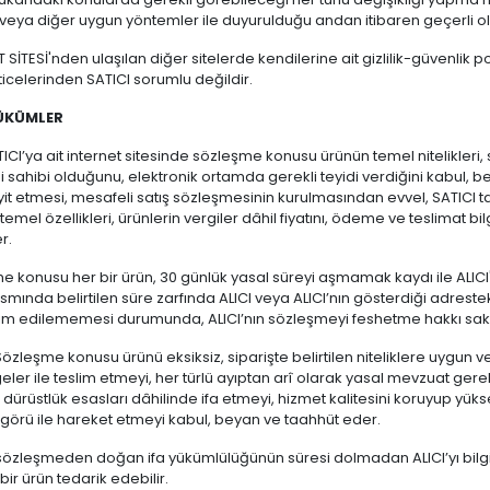
 veya diğer uygun yöntemler ile duyurulduğu andan itibaren geçerli ol
 SİTESİ'nden ulaşılan diğer sitelerde kendilerine ait gizlilik-güvenlik pol
ticelerinden SATICI sorumlu değildir.
HÜKÜMLER
ATICI’ya ait internet sitesinde sözleşme konusu ürünün temel nitelikleri, sa
i sahibi olduğunu, elektronik ortamda gerekli teyidi verdiğini kabul, be
t etmesi, mesafeli satış sözleşmesinin kurulmasından evvel, SATICI tar
 temel özellikleri, ürünlerin vergiler dâhil fiyatını, ödeme ve teslimat b
r.
e konusu her bir ürün, 30 günlük yasal süreyi aşmamak kaydı ile ALICI' 
kısmında belirtilen süre zarfında ALICI veya ALICI’nın gösterdiği adreste
slim edilememesi durumunda, ALICI’nın sözleşmeyi feshetme hakkı saklı
 Sözleşme konusu ürünü eksiksiz, siparişte belirtilen niteliklere uygun v
geler ile teslim etmeyi, her türlü ayıptan arî olarak yasal mevzuat ger
dürüstlük esasları dâhilinde ifa etmeyi, hizmet kalitesini koruyup yükse
öngörü ile hareket etmeyi kabul, beyan ve taahhüt eder.
, sözleşmeden doğan ifa yükümlülüğünün süresi dolmadan ALICI’yı bilgil
ı bir ürün tedarik edebilir.