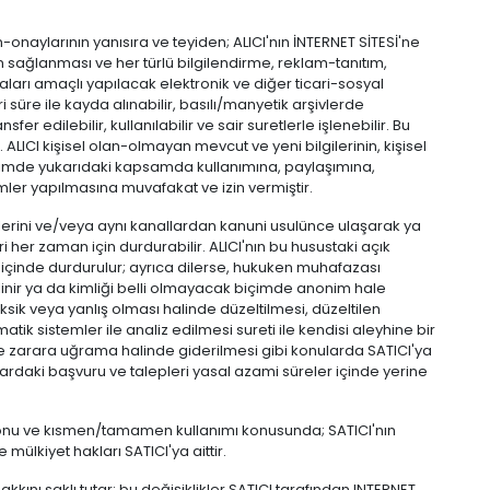
izin-onaylarının yanısıra ve teyiden; ALICI'nın İNTERNET SİTESİ'ne
erin sağlanması ve her türlü bilgilendirme, reklam-tanıtım,
aları amaçlı yapılacak elektronik ve diğer ticari-sosyal
i süre ile kayda alınabilir, basılı/manyetik arşivlerde
sfer edilebilir, kullanılabilir ve sair suretlerle işlenebilir. Bu
ALICI kişisel olan-olmayan mevcut ve yeni bilgilerinin, kişisel
içimde yukarıdaki kapsamda kullanımına, paylaşımına,
imler yapılmasına muvafakat ve izin vermiştir.
nmelerini ve/veya aynı kanallardan kanuni usulünce ulaşarak ya
i her zaman için durdurabilir. ALICI'nın bu husustaki açık
re içinde durdurulur; ayrıca dilerse, hukuken muhafazası
ilinir ya da kimliği belli olmayacak biçimde anonim hale
ler, eksik veya yanlış olması halinde düzeltilmesi, düzeltilen
omatik sistemler ile analiz edilmesi sureti ile kendisi aleyhine bir
ile zarara uğrama halinde giderilmesi gibi konularda SATICI'ya
slardaki başvuru ve talepleri yasal azami süreler içinde yerine
evizyonu ve kısmen/tamamen kullanımı konusunda; SATICI'nın
mülkiyet hakları SATICI'ya aittir.
kkını saklı tutar; bu değişiklikler SATICI tarafından INTERNET