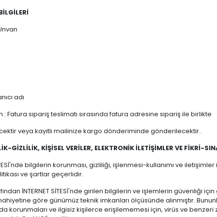
BİLGİLERİ
Unvan
nıcı adı
 : Fatura sipariş teslimatı sırasında fatura adresine sipariş ile birlikte
cektir veya kayıtlı mailinize kargo dönderiminde gönderilecektir..
İK-GİZLİLİK, KİŞİSEL VERİLER, ELEKTRONİK İLETİŞİMLER VE FİKRİ-SI
ESİ'nde bilgilerin korunması, gizliliği, işlenmesi-kullanımı ve iletişimler 
itikası ve şartlar geçerlidir.
rafından İNTERNET SİTESİ'nde girilen bilgilerin ve işlemlerin güvenliği içi
mahiyetine göre günümüz teknik imkanları ölçüsünde alınmıştır. Bununla
nda korunmaları ve ilgisiz kişilerce erişilememesi için, virüs ve benzeri z