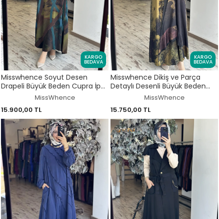
KARGO
KARGO
BEDAVA
BEDAVA
Misswhence Soyut Desen
Misswhence Dikiş ve Parça
Drapeli Büyük Beden Cupra İpek
Detaylı Desenli Büyük Beden
Elbise V3300
Cupra İpek ElbiseV3350
MissWhence
MissWhence
15.900,00 TL
15.750,00 TL