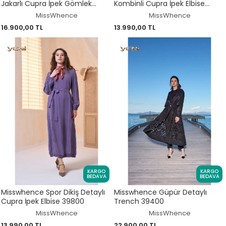
Jakarlı Cupra İpek Gömlek
Kombinli Cupra İpek Elbise
Pantolon Takım 39019
39801
MissWhence
MissWhence
16.900,00 TL
13.990,00 TL
KARGO
KARGO
BEDAVA
BEDAVA
Misswhence Spor Dikiş Detaylı
Misswhence Güpür Detaylı
Cupra İpek Elbise 39800
Trench 39400
MissWhence
MissWhence
13.990,00 TL
22.900,00 TL