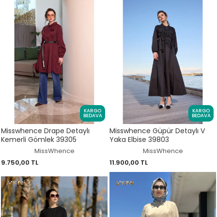
KARGO
KARGO
BEDAVA
BEDAVA
Misswhence Drape Detaylı
Misswhence Güpür Detaylı V
Kemerli Gömlek 39305
Yaka Elbise 39803
MissWhence
MissWhence
9.750,00 TL
11.900,00 TL