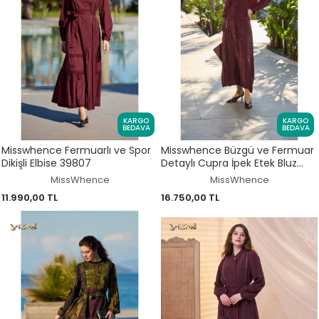
KARGO
KARGO
BEDAVA
BEDAVA
Misswhence Fermuarlı ve Spor
Misswhence Büzgü ve Fermuar
Dikişli Elbise 39807
Detaylı Cupra İpek Etek Bluz
Takım 39020
MissWhence
MissWhence
11.990,00 TL
16.750,00 TL