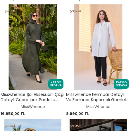
KARGO
KARGO
BEDAVA
BEDAVA
Misswhence Şal Aksesuarlı Çizgi
Misswhence Fermuar Detaylı
Detaylı Cupra İpek Pardesü
Ve Fermuar Kapamalı Gömlek
39514
39302
MissWhence
MissWhence
16.950,00 TL
8.990,00 TL