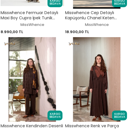
KARGO
KARGO
BEDAVA
BEDAVA
Misswhence Fermuar Detaylı
Misswhence Cep Detaylı
Maxi Boy Cupra İpek Tunik
Kapüşonlu Chanel Keten
39031
Pardesü 39504
MissWhence
MissWhence
8.990,00 TL
18.900,00 TL
KARGO
KARGO
BEDAVA
BEDAVA
Misswhence Kendinden Desenli
Misswhence Renk ve Parça