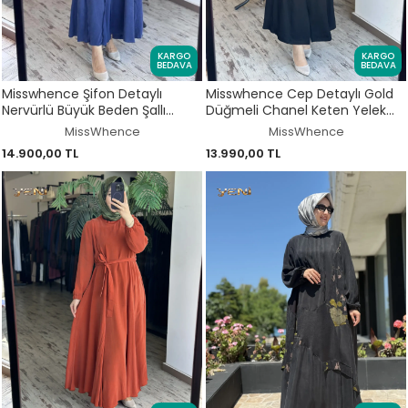
KARGO
KARGO
BEDAVA
BEDAVA
Misswhence Şifon Detaylı
Misswhence Cep Detaylı Gold
Nervürlü Büyük Beden Şallı
Düğmeli Chanel Keten Yelek
Cupra İpek Elbise V3175
39705
MissWhence
MissWhence
14.900,00 TL
13.990,00 TL