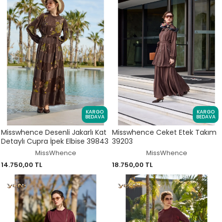
KARGO
KARGO
BEDAVA
BEDAVA
Misswhence Desenli Jakarlı Kat
Misswhence Ceket Etek Takım
Detaylı Cupra İpek Elbise 39843
39203
MissWhence
MissWhence
14.750,00 TL
18.750,00 TL