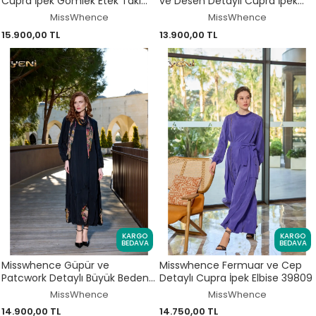
Cupra İpek Gömlek Etek Takım
ve Desen Detaylı Cupra İpek
39032
Elbise 39824
MissWhence
MissWhence
15.900,00 TL
13.900,00 TL
KARGO
KARGO
BEDAVA
BEDAVA
Misswhence Güpür ve
Misswhence Fermuar ve Cep
Patcwork Detaylı Büyük Beden
Detaylı Cupra İpek Elbise 39809
Şallı Cupra İpek Elbise V3150
MissWhence
MissWhence
14.900,00 TL
14.750,00 TL