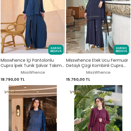
KARGO
KARGO
BEDAVA
BEDAVA
Misswhence İçi Pantolonlu
Misswhence Etek Ucu Fermuar
Cupra İpek Tunik Şalvar Takım
Detaylı Çizgi Kombinli Cupra
39004
İpek Tunik Pantolon Takım
MissWhence
MissWhence
39009
18.790,00 TL
15.750,00 TL