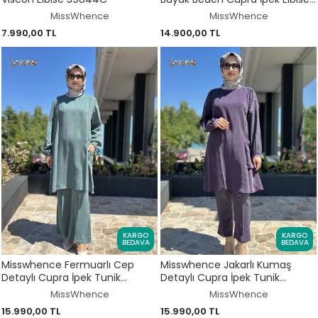
V3225
MissWhence
MissWhence
7.990,00 TL
14.900,00 TL
KARGO
KARGO
BEDAVA
BEDAVA
Misswhence Fermuarlı Cep
Misswhence Jakarlı Kumaş
Detaylı Cupra İpek Tunik
Detaylı Cupra İpek Tunik
Pantolon Takım 39025
Pantolon Takım 39014
MissWhence
MissWhence
15.990,00 TL
15.990,00 TL