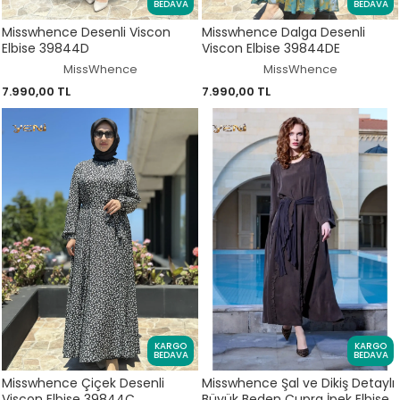
BEDAVA
BEDAVA
Misswhence Desenli Viscon
Misswhence Dalga Desenli
Elbise 39844D
Viscon Elbise 39844DE
MissWhence
MissWhence
7.990,00 TL
7.990,00 TL
KARGO
KARGO
BEDAVA
BEDAVA
Misswhence Çiçek Desenli
Misswhence Şal ve Dikiş Detaylı
Viscon Elbise 39844C
Büyük Beden Cupra İpek Elbise