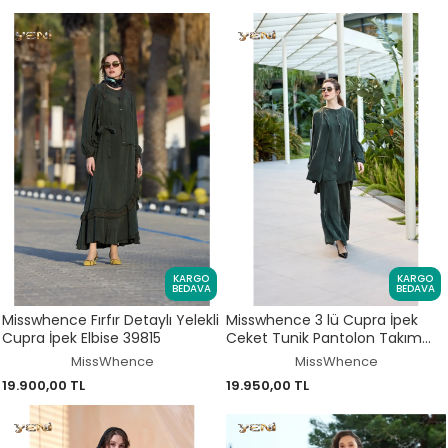
KARGO
KARGO
BEDAVA
BEDAVA
Misswhence Fırfır Detaylı Yelekli
Misswhence 3 lü Cupra İpek
Cupra İpek Elbise 39815
Ceket Tunik Pantolon Takım
39208
MissWhence
MissWhence
19.900,00 TL
19.950,00 TL