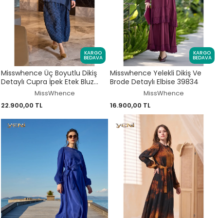
KARGO
KARGO
BEDAVA
BEDAVA
Misswhence Üç Boyutlu Dikiş
Misswhence Yelekli Dikiş Ve
Detaylı Cupra İpek Etek Bluz
Brode Detaylı Elbise 39834
Takım 39002
MissWhence
MissWhence
22.900,00 TL
16.900,00 TL