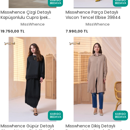
KARGO
KARGO
BEDAVA
BEDAVA
Misswhence Çizgi Detaylı
Misswhence Parça Detaylı
Kapüşonlulu Cupra İpek
Viscon Tencel Elbise 39844
Pardesü 39510
MissWhence
MissWhence
19.750,00 TL
7.990,00 TL
KARGO
KARGO
BEDAVA
BEDAVA
Misswhence Güpür Detaylı
Misswhence Dikiş Detaylı