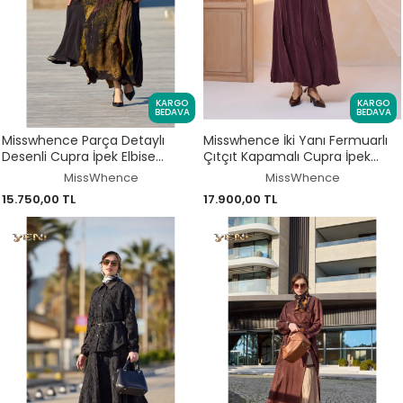
KARGO
KARGO
BEDAVA
BEDAVA
Misswhence Parça Detaylı
Misswhence İki Yanı Fermuarlı
Desenli Cupra İpek Elbise
Çıtçıt Kapamalı Cupra İpek
39842D
Farece / Pardesü 39501
MissWhence
MissWhence
15.750,00 TL
17.900,00 TL