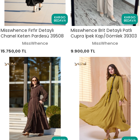
KARGO
KARGO
BEDAVA
BEDAVA
Misswhence Fırfır Detaylı
Misswhence Brit Detaylı Patlı
Chanel Keten Pardesü 39508
Cupra İpek Kap/Gömlek 39303
MissWhence
MissWhence
15.750,00 TL
9.900,00 TL