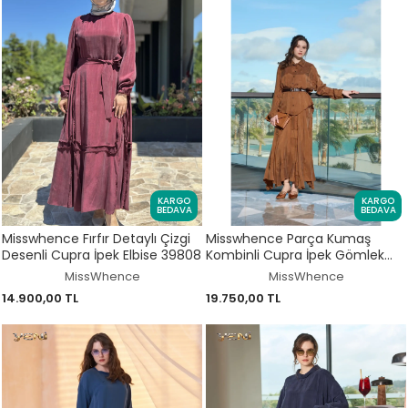
KARGO
KARGO
BEDAVA
BEDAVA
Misswhence Fırfır Detaylı Çizgi
Misswhence Parça Kumaş
Desenli Cupra İpek Elbise 39808
Kombinli Cupra İpek Gömlek
Etek Takım 39304
MissWhence
MissWhence
14.900,00 TL
19.750,00 TL