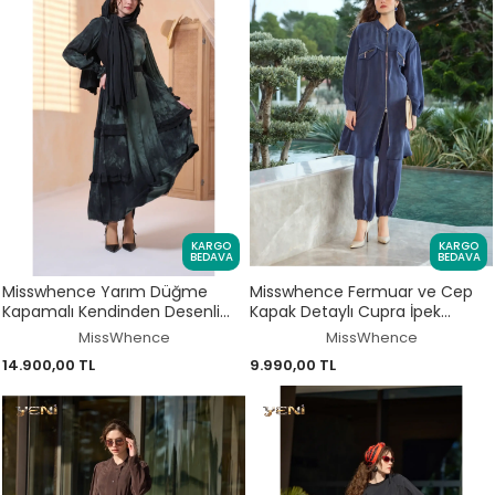
KARGO
KARGO
BEDAVA
BEDAVA
Misswhence Yarım Düğme
Misswhence Fermuar ve Cep
Kapamalı Kendinden Desenli
Kapak Detaylı Cupra İpek
Cupra İpek Elbise 39822
Gömlek / Kap 39310
MissWhence
MissWhence
14.900,00 TL
9.990,00 TL