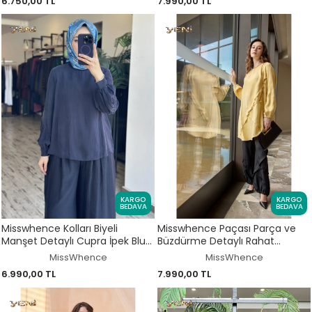
6.750,00 TL
7.990,00 TL
KARGO
KARGO
BEDAVA
BEDAVA
Misswhence Kolları Biyeli
Misswhence Paçası Parça ve
Manşet Detaylı Cupra İpek Bluz
Büzdürme Detaylı Rahat
39023
Pantolon 39117
MissWhence
MissWhence
6.990,00 TL
7.990,00 TL