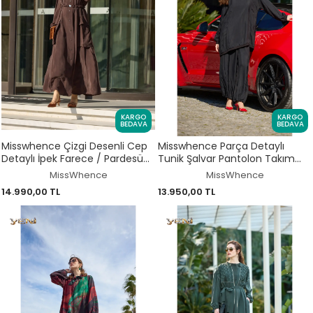
KARGO
KARGO
BEDAVA
BEDAVA
Misswhence Çizgi Desenli Cep
Misswhence Parça Detaylı
Detaylı İpek Farece / Pardesü
Tunik Şalvar Pantolon Takım
39828
39022
MissWhence
MissWhence
14.990,00 TL
13.950,00 TL