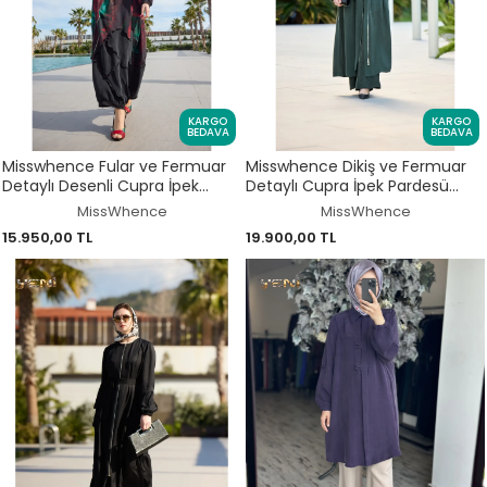
KARGO
KARGO
BEDAVA
BEDAVA
Misswhence Fular ve Fermuar
Misswhence Dikiş ve Fermuar
Detaylı Desenli Cupra İpek
Detaylı Cupra İpek Pardesü
Elbise 39802
39505
MissWhence
MissWhence
15.950,00 TL
19.900,00 TL