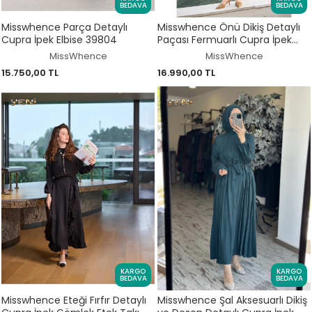
BEDAVA
BEDAVA
Misswhence Parça Detaylı
Misswhence Önü Dikiş Detaylı
Cupra İpek Elbise 39804
Paçası Fermuarlı Cupra İpek
Tunik Pantolon Takım 39018
MissWhence
MissWhence
15.750,00 TL
16.990,00 TL
KARGO
KARGO
BEDAVA
BEDAVA
Misswhence Eteği Fırfır Detaylı
Misswhence Şal Aksesuarlı Dikiş