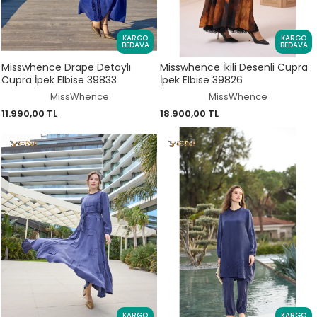
KARGO
KARGO
BEDAVA
BEDAVA
Misswhence Drape Detaylı
Misswhence İkili Desenli Cupra
Cupra İpek Elbise 39833
İpek Elbise 39826
MissWhence
MissWhence
11.990,00 TL
18.900,00 TL
KARGO
KARGO