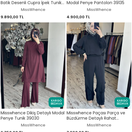
Batik Desenli Cupra İpek Tunik
Modal Penye Pantolon 39135
39005
MissWhence
MissWhence
9.890,00 TL
4.900,00 TL
KARGO
KARGO
BEDAVA
BEDAVA
Misswhence Dikiş Detaylı Modal
Misswhence Paçası Parça ve
Penye Tunik 39030
Büzdürme Detaylı Rahat
Chanel Keten Pantolon 39117K
MissWhence
MissWhence