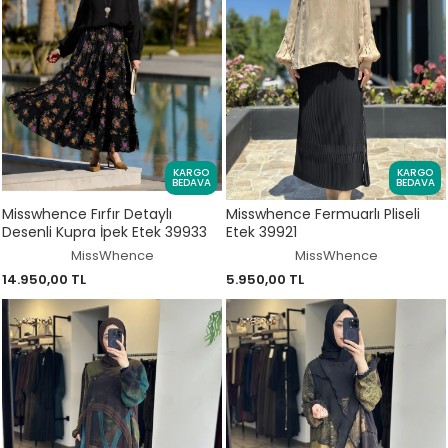
KARGO
KARGO
BEDAVA
BEDAVA
Misswhence Fırfır Detaylı
Misswhence Fermuarlı Pliseli
Desenli Kupra İpek Etek 39933
Etek 39921
MissWhence
MissWhence
14.950,00 TL
5.950,00 TL