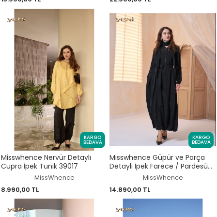
KARGO
KARGO
BEDAVA
BEDAVA
Misswhence Nervür Detaylı
Misswhence Güpür ve Parça
Cupra İpek Tunik 39017
Detaylı İpek Farece / Pardesü
39500
MissWhence
MissWhence
8.990,00 TL
14.890,00 TL