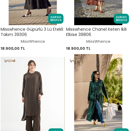
KARGO
KARGO
BEDAVA
BEDAVA
Misswhence Güpürlü 3 Lü Etekli
Misswhence Chanel Keten İkili
Takım 39306
Elbise 39806
MissWhence
MissWhence
18.900,00 TL
18.900,00 TL