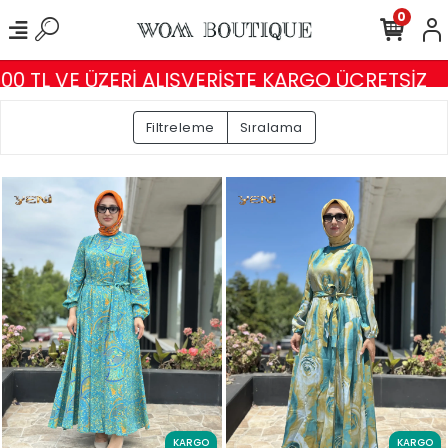
0
ERİ ALIŞVERİŞTE KARGO ÜCRETSİZ
ABİYE, ABİY
Filtreleme
Sıralama
KARGO
KARGO