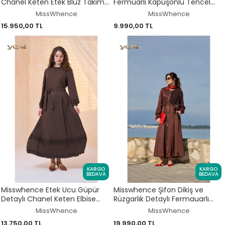
Chanel Keten Etek Bluz Takım
Fermuarlı Kapüşonlu Tencel
39010
Kap 39406
MissWhence
MissWhence
15.950,00 TL
9.990,00 TL
KARGO
KARGO
BEDAVA
BEDAVA
Misswhence Etek Ucu Güpür
Misswhence Şifon Dikiş ve
Detaylı Chanel Keten Elbise
Rüzgarlık Detaylı Fermauarlı
39836
Chanel Keten Pardesü 39515
MissWhence
MissWhence
13.750,00 TL
19.990,00 TL