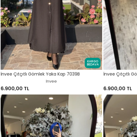
KARGO
BEDAVA
İnvee Çıtçıtlı Gömlek Yaka Kap 7039B
İnvee Çıtçıtlı 
Invee
6.900,00 TL
6.900,00 TL