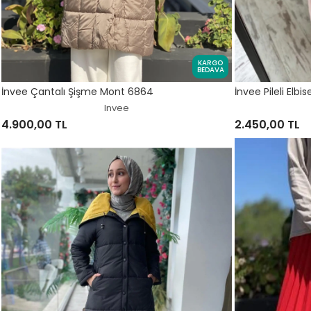
KARGO
BEDAVA
İnvee Çantalı Şişme Mont 6864
İnvee Pileli Elbi
Invee
4.900,00 TL
2.450,00 TL