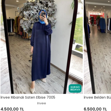
KARGO
BEDAVA
İnvee Ribanalı Saten Elbise 7005
İnvee Belden B
Invee
4.500,00 TL
6.500,00 TL