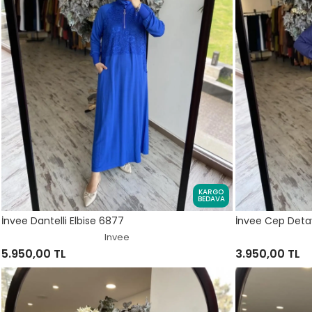
KARGO
BEDAVA
İnvee Dantelli Elbise 6877
İnvee Cep Deta
Invee
5.950,00 TL
3.950,00 TL