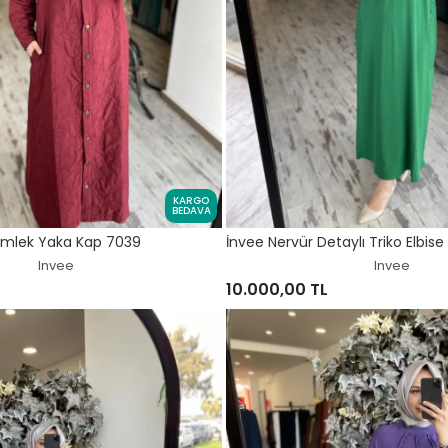
KARGO
BEDAVA
Gömlek Yaka Kap 7039
İnvee Nervür Detaylı Triko Elbis
Invee
Invee
10.000,00 TL