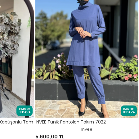
KARGO
KARGO
BEDAVA
BEDAVA
ı Kapüşonlu Tam
İNVEE Tunik Pantolon Takım 7022
Invee
5.600,00 TL