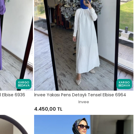
KARGO
KARGO
BEDAVA
BEDAVA
l Elbise 6936
İnvee Yakası Pens Detaylı Tensel Elbise 6964
Invee
4.450,00 TL