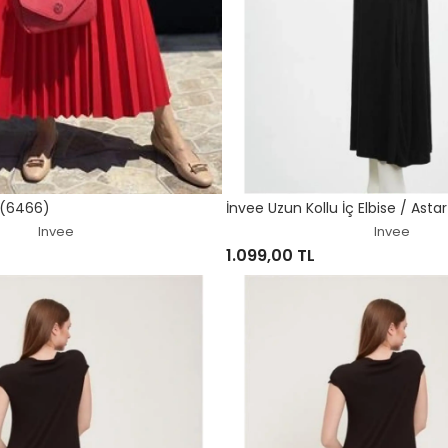
k (6466)
İnvee Uzun Kollu İç Elbise / Asta
Invee
Invee
1.099,00 TL