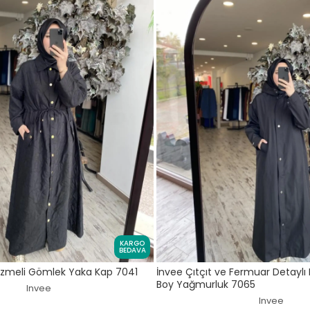
KARGO
BEDAVA
üzmeli Gömlek Yaka Kap 7041
İnvee Çıtçıt ve Fermuar Detayl
Boy Yağmurluk 7065
Invee
Invee