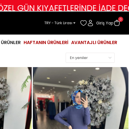
NDE İADE DEĞİŞİM YOKTUR
Tüm Ka
0
Giriş Yap
TRY - Türk Lirası
İ ÜRÜNLER
HAFTANIN ÜRÜNLERİ
AVANTAJLI ÜRÜNLER