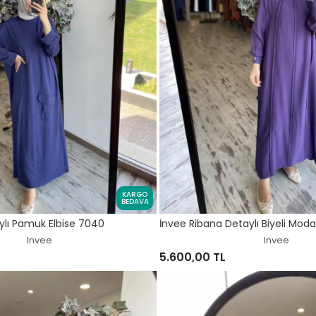
KARGO
BEDAVA
ylı Pamuk Elbise 7040
İnvee Ribana Detaylı Biyeli Moda
Invee
Invee
5.600,00 TL