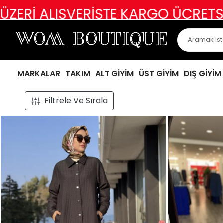
RGO ÜCRETSİZ
ABİYE, ABİYEVARİ Ü
MARKALAR
TAKIM
ALT GİYİM
ÜST GİYİM
DIŞ GİYİM
Filtrele Ve Sırala