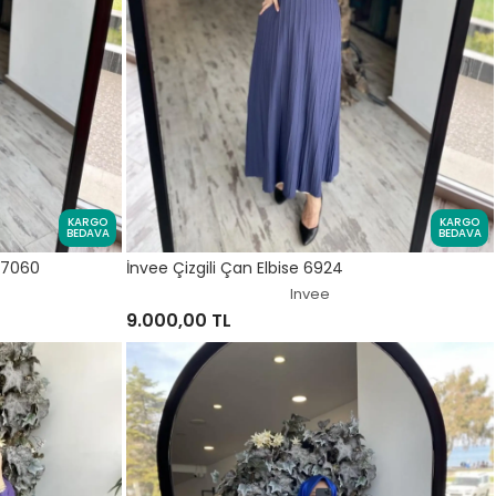
KARGO
KARGO
BEDAVA
BEDAVA
e 7060
İnvee Çizgili Çan Elbise 6924
Invee
9.000,00 TL