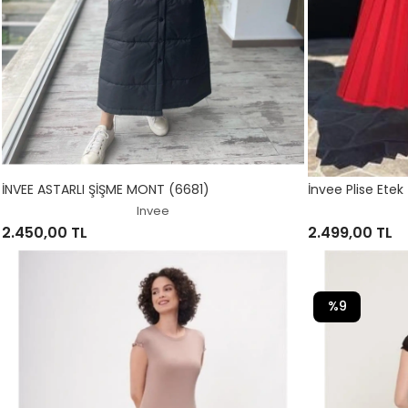
İNVEE ASTARLI ŞİŞME MONT (6681)
İnvee Plise Ete
Invee
2.450,00 TL
2.499,00 TL
%9