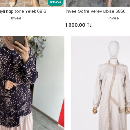
BEDAVA
aylı Kapitone Yelek 6916
İnvee Gofre Verev Elbise 6856
Invee
Invee
1.600,00 TL