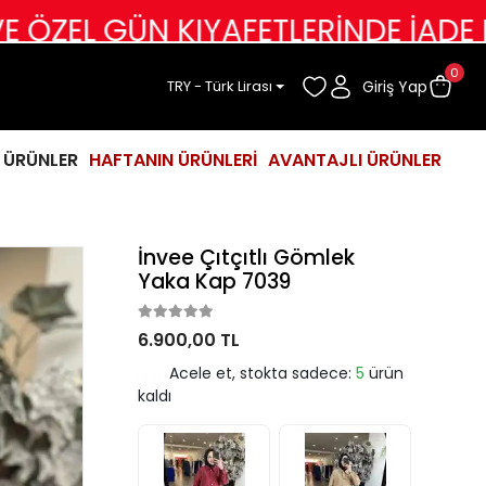
N KIYAFETLERİNDE İADE DEĞİŞİM Y
0
Giriş Yap
TRY - Türk Lirası
İ ÜRÜNLER
HAFTANIN ÜRÜNLERİ
AVANTAJLI ÜRÜNLER
İnvee Çıtçıtlı Gömlek
Yaka Kap 7039
6.900,00 TL
Acele et, stokta sadece:
5
ürün
kaldı