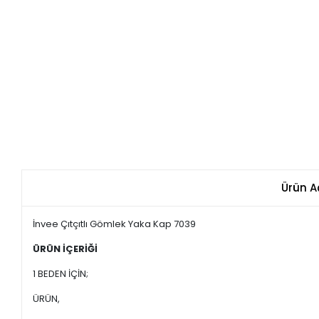
Ürün A
İnvee Çıtçıtlı Gömlek Yaka Kap 7039
ÜRÜN İÇERİĞİ
1 BEDEN İÇİN;
ÜRÜN,