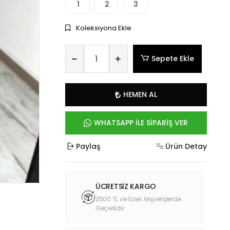
1
2
3
Koleksiyona Ekle
Sepete Ekle
HEMEN AL
WHATSAPP İLE SİPARİŞ VER
Paylaş
Ürün Detay
ÜCRETSİZ KARGO
3500 TL ve Üzeri Alışverişlerde
Geçerlidir.