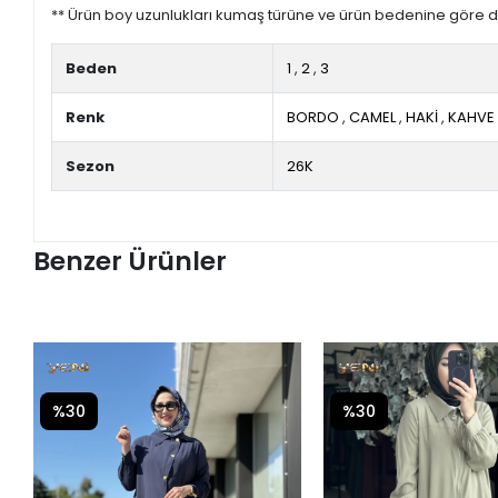
** Ürün boy uzunlukları kumaş türüne ve ürün bedenine göre de
Beden
1
,
2
,
3
Renk
BORDO
,
CAMEL
,
HAKİ
,
KAHVE
Sezon
26K
Benzer Ürünler
%30
%30