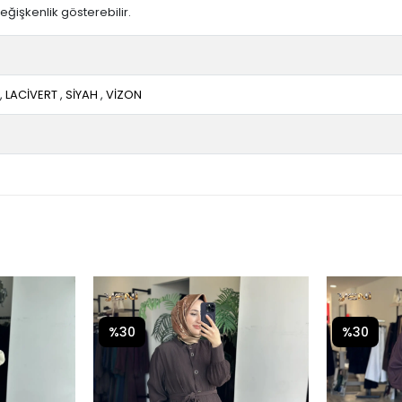
ğişkenlik gösterebilir.
,
LACİVERT
,
SİYAH
,
VİZON
%30
%30