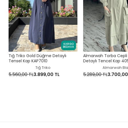
KARGO
BEDAVA
Tığ Triko Gold Düğme Detaylı
Almarwah Torba Cepli
Tensel Kap KAP7010
Detaylı Tencel Kap 40
Tığ Triko
Almarwah Bl
5.560,00 TL
3.899,00 TL
5.289,00 TL
3.700,00