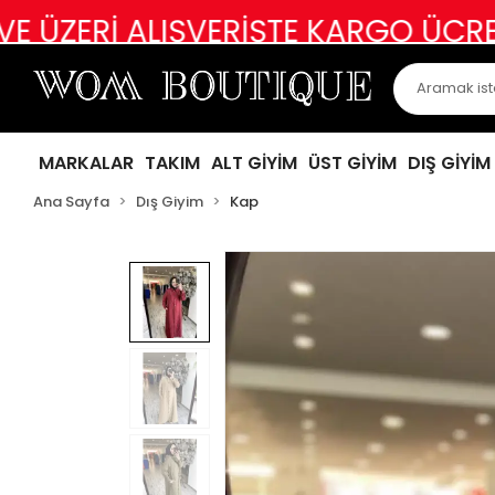
LIŞVERİŞTE KARGO ÜCRETSİZ
ABİY
MARKALAR
TAKIM
ALT GİYİM
ÜST GİYİM
DIŞ GİYİM
Ana Sayfa
Dış Giyim
Kap