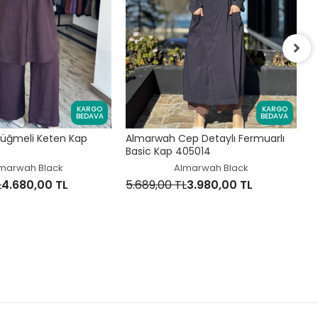
K
K
KARGO
KARGO
BEDAVA
BEDAVA
5
üğmeli Keten Kap
Almarwah Cep Detaylı Fermuarlı
Basic Kap 405014
marwah Black
Almarwah Black
L
4.680,00 TL
5.689,00 TL
3.980,00 TL