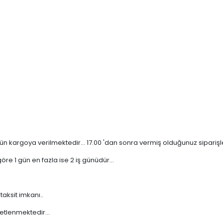
n kargoya verilmektedir... 17.00 'dan sonra vermiş olduğunuz siparişler 
re 1 gün en fazla ise 2 iş günüdür...
taksit imkanı..
etlenmektedir...