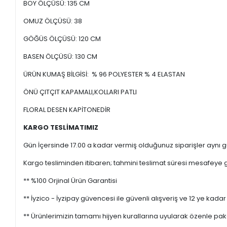
BOY ÖLÇÜSÜ: 135 CM
OMUZ ÖLÇÜSÜ: 38
GÖĞÜS ÖLÇÜSÜ: 120 CM
BASEN ÖLÇÜSÜ: 130 CM
ÜRÜN KUMAŞ BİLGİSİ: % 96 POLYESTER % 4 ELASTAN
ÖNÜ ÇITÇIT KAPAMALI,KOLLARI PATLI
FLORAL DESEN KAPİTONEDİR
KARGO TESLİMATIMIZ
Gün İçersinde 17.00 a kadar vermiş olduğunuz siparişler aynı gü
Kargo tesliminden itibaren; tahmini teslimat süresi mesafeye gö
** %100 Orjinal Ürün Garantisi
** İyzico - İyzipay güvencesi ile güvenli alışveriş ve 12 ye kadar 
** Ürünlerimizin tamamı hijyen kurallarına uyularak özenle pak