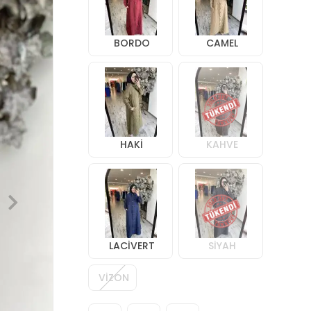
BORDO
CAMEL
HAKİ
KAHVE
LACİVERT
SİYAH
VİZON