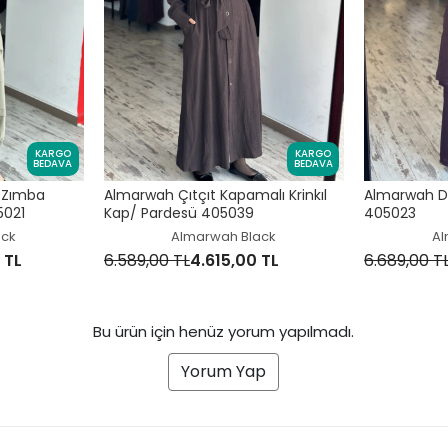
KARGO
KARGO
BEDAVA
BEDAVA
 Zımba
Almarwah Çıtçıt Kapamalı Krinkıl
Almarwah D
5021
Kap/ Pardesü 405039
405023
ack
Almarwah Black
Al
 TL
6.589,00 TL
4.615,00 TL
6.689,00 T
Bu ürün için henüz yorum yapılmadı.
Yorum Yap