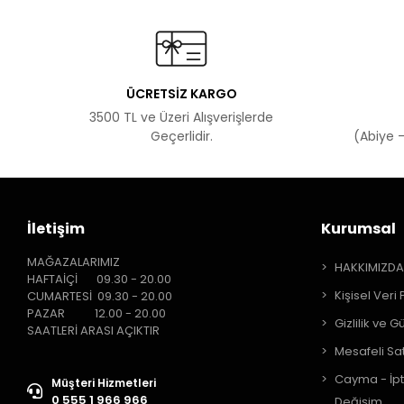
ÜCRETSİZ KARGO
3500 TL ve Üzeri Alışverişlerde
Geçerlidir.
(Abiye -
İletişim
Kurumsal
MAĞAZALARIMIZ
HAKKIMIZD
HAFTAİÇİ 09.30 - 20.00
Kişisel Veri 
CUMARTESİ 09.30 - 20.00
PAZAR 12.00 - 20.00
Gizlilik ve G
SAATLERİ ARASI AÇIKTIR
Mesafeli Sa
Cayma - İpt
Müşteri Hizmetleri
0 555 1 966 966
Değişim