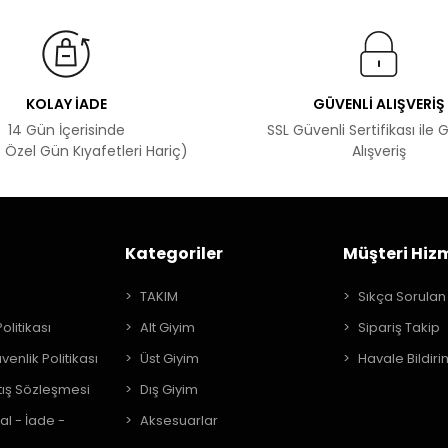
KOLAY İADE
GÜVENLİ ALIŞVERİŞ
14 Gün İçerisinde
SSL Güvenli Sertifikası ile 
 Özel Gün Kıyafetleri Hariç)
Alışveriş
Kategoriler
Müşteri Hizm
A
TAKIM
Sıkça Sorulan
Politikası
Alt Giyim
Sipariş Takip
üvenlik Politikası
Üst Giyim
Havale Bildiri
tış Sözleşmesi
Dış Giyim
al - İade -
Aksesuarlar