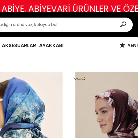
Rİ ÜRÜNLER VE ÖZEL GÜN KIYAFETL
AKSESUARLAR
AYAKKABI
YEN