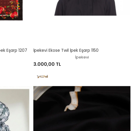
pek Eşarp 1207
İpekevi Ekose Twil İpek Eşarp 1150
İpekevi
3.000,00 TL