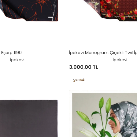
 Eşarp 1190
İpekevi Monogram Çiçekli Twil İ
İpekevi
İpekevi
3.000,00 TL