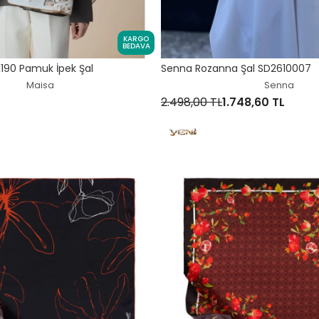
KARGO
BEDAVA
190 Pamuk İpek Şal
Senna Rozanna Şal SD2610007
Maisa
Senna
2.498,00 TL
1.748,60 TL