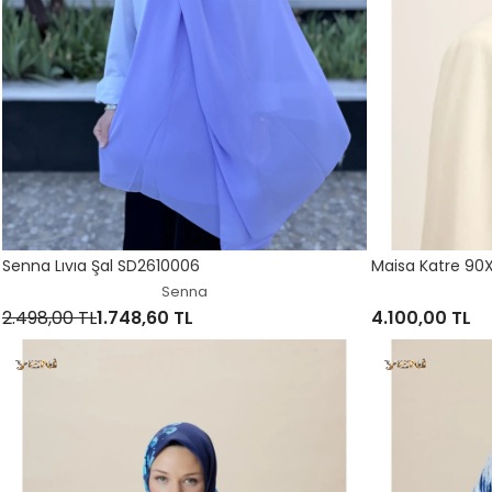
Senna Lıvıa Şal SD2610006
Maisa Katre 90X
Senna
2.498,00 TL
1.748,60 TL
4.100,00 TL