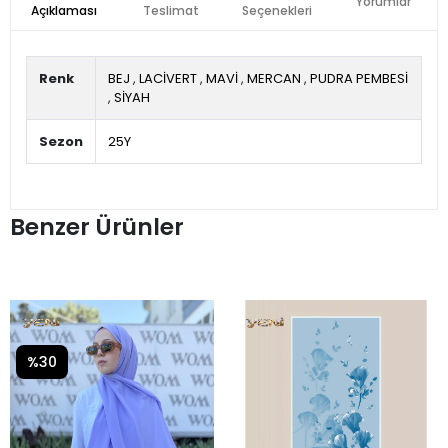
Yorumlar
Açıklaması
Teslimat
Seçenekleri
Renk
BEJ
,
LACİVERT
,
MAVİ
,
MERCAN
,
PUDRA PEMBESİ
,
SİYAH
Sezon
25Y
Benzer Ürünler
%30