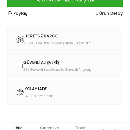
WHATSAPP İLE SİPARİŞ VER
Paylaş
Ürün Detay
ÜCRETSİZ KARGO
3500 TL ve Üzeri Alışverişlerde Geçerlidir.
GÜVENLİ ALIŞVERİŞ
SSL Güvenli Sertifikası ile Güvenli Alışveriş
KOLAY İADE
14 Gün İçerisinde
Ürün
Garanti ve
Taksit