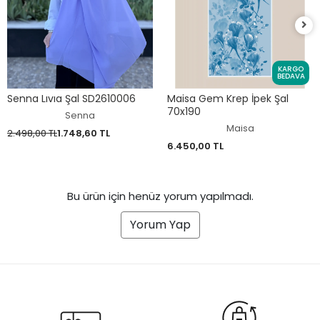
KARGO
BEDAVA
Senna Lıvıa Şal SD2610006
Maisa Gem Krep İpek Şal
70x190
Senna
Maisa
2.498,00 TL
1.748,60 TL
6.450,00 TL
Bu ürün için henüz yorum yapılmadı.
Yorum Yap