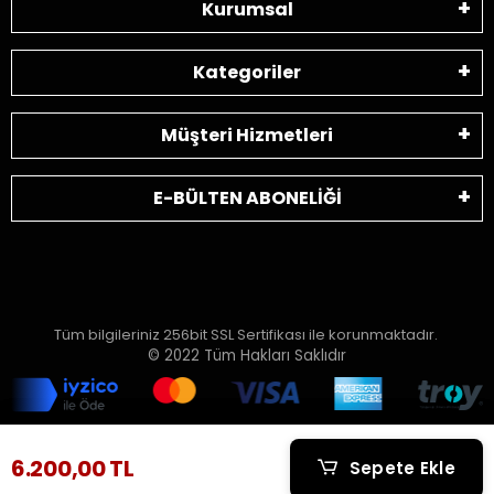
Kurumsal
Kategoriler
Müşteri Hizmetleri
E-BÜLTEN ABONELİĞİ
Tüm bilgileriniz 256bit SSL Sertifikası ile korunmaktadır.
© 2022
Tüm Hakları Saklıdır
6.200,00 TL
6.200,00 TL
Sepete Ekle
Sepete Ekle