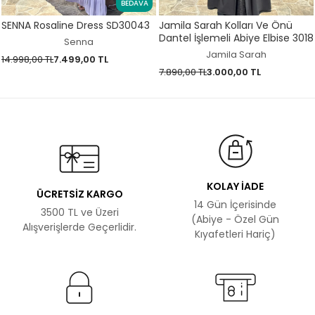
BEDAVA
SENNA Rosaline Dress SD30043
Jamila Sarah Kolları Ve Önü
Dantel İşlemeli Abiye Elbise 3018
Senna
Jamila Sarah
14.998,00 TL
7.499,00 TL
7.890,00 TL
3.000,00 TL
KOLAY İADE
ÜCRETSİZ KARGO
14 Gün İçerisinde
3500 TL ve Üzeri
(Abiye - Özel Gün
Alışverişlerde Geçerlidir.
Kıyafetleri Hariç)