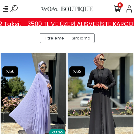
0
 Taksit
3500 TL VE ÜZERİ ALIŞVERİŞTE KARGO
Filtreleme
Sıralama
%50
%62
KARGO