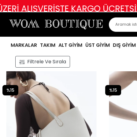
KARGO ÜCRETSİZ
ABİYE, ABİYEVARİ
MARKALAR
TAKIM
ALT GİYİM
ÜST GİYİM
DIŞ GİYİM
Filtrele Ve Sırala
%15
%15