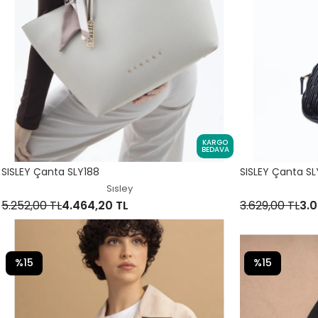
KARGO
BEDAVA
SISLEY Çanta SLY188
SISLEY Çanta SL
Sısley
5.252,00 TL
4.464,20 TL
3.629,00 TL
3.0
%15
%15