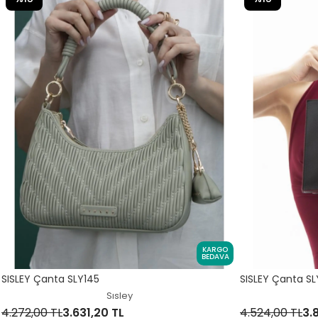
KARGO
BEDAVA
SISLEY Çanta SLY145
SISLEY Çanta SL
Sısley
4.272,00 TL
3.631,20 TL
4.524,00 TL
3.