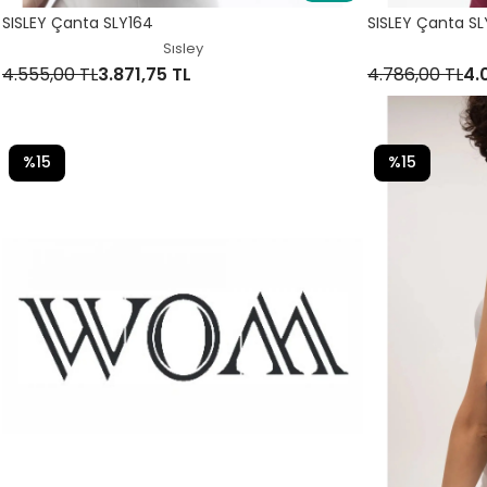
SISLEY Çanta SLY164
SISLEY Çanta SL
Sısley
4.555,00 TL
3.871,75 TL
4.786,00 TL
4.
%15
%15