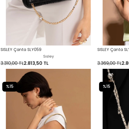
SISLEY Çanta SLY059
SISLEY Çanta S
Sısley
3.310,00 TL
2.813,50 TL
3.369,00 TL
2.8
%15
%15