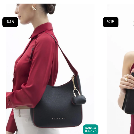
%15
%15
KARGO
BEDAVA