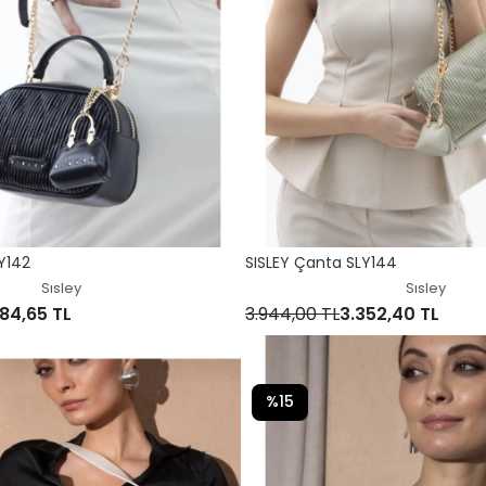
Y142
SISLEY Çanta SLY144
Sısley
Sısley
84,65 TL
3.944,00 TL
3.352,40 TL
%15