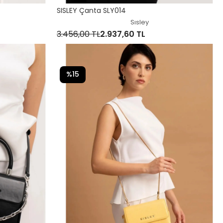
SISLEY Çanta SLY014
Sısley
3.456,00 TL
2.937,60 TL
%15