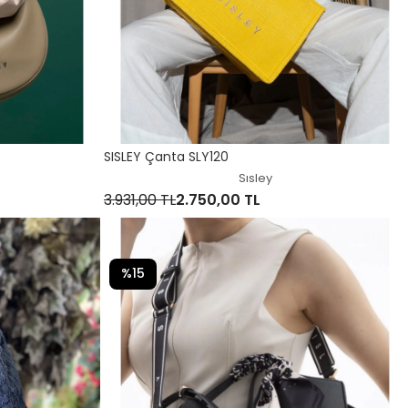
SISLEY Çanta SLY120
Sısley
3.931,00 TL
2.750,00 TL
%15