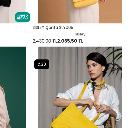
KARGO
BEDAVA
SISLEY Çanta SLY069
Sısley
2.430,00 TL
2.065,50 TL
%30