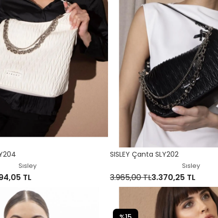
LY204
SISLEY Çanta SLY202
Sısley
Sısley
94,05 TL
3.965,00 TL
3.370,25 TL
%15