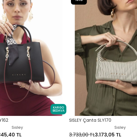
KARGO
BEDAVA
Y162
SISLEY Çanta SLY170
Sısley
Sısley
845,40 TL
3.733,00 TL
3.173,05 TL