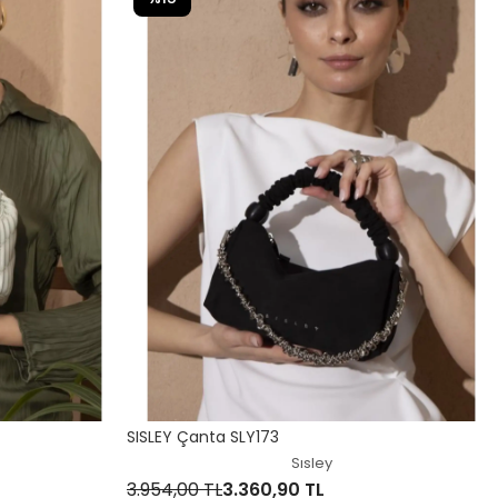
SISLEY Çanta SLY173
Sısley
3.954,00 TL
3.360,90 TL