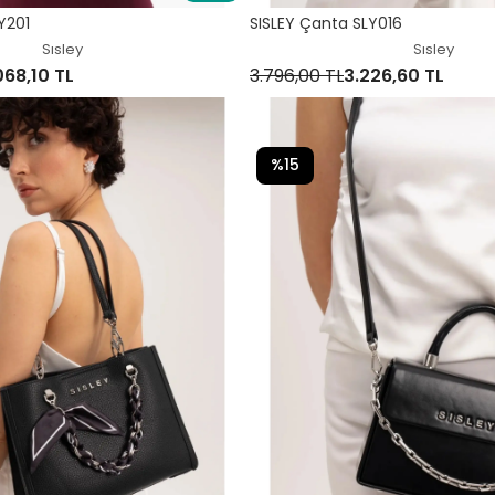
Y201
SISLEY Çanta SLY016
Sısley
Sısley
068,10 TL
3.796,00 TL
3.226,60 TL
%15