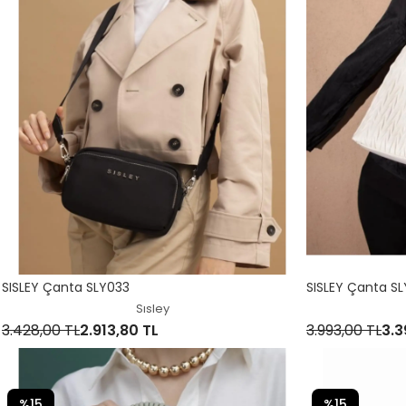
SISLEY Çanta SLY033
SISLEY Çanta S
Sısley
3.428,00 TL
2.913,80 TL
3.993,00 TL
3.3
%15
%15