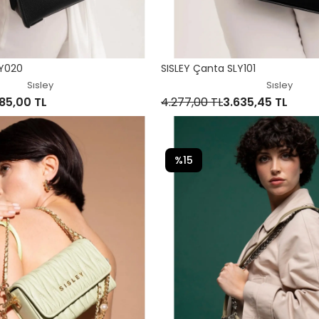
LY020
SISLEY Çanta SLY101
Sısley
Sısley
85,00 TL
4.277,00 TL
3.635,45 TL
%15