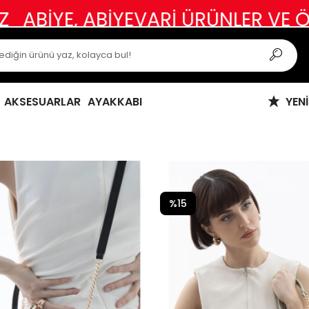
 ÜRÜNLER VE ÖZEL GÜN KIYAFETLE
AKSESUARLAR
AYAKKABI
YEN
%15