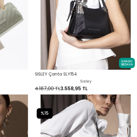
KARGO
BEDAVA
SISLEY Çanta SLY154
Sısley
4.187,00 TL
3.558,95 TL
%15