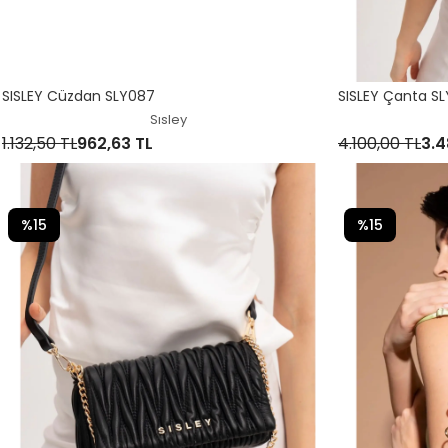
SISLEY Cüzdan SLY087
SISLEY Çanta S
Sısley
1.132,50 TL
962,63 TL
4.100,00 TL
3.4
%15
%15