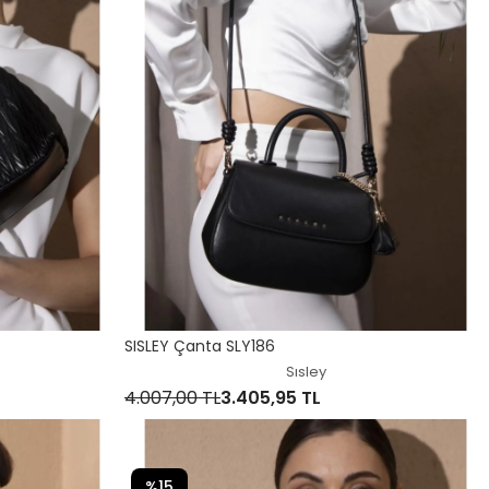
SISLEY Çanta SLY186
Sısley
4.007,00 TL
3.405,95 TL
%15