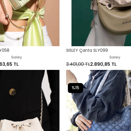
LY058
SISLEY Çanta SLY099
Sısley
Sısley
63,65 TL
3.401,00 TL
2.890,85 TL
%15