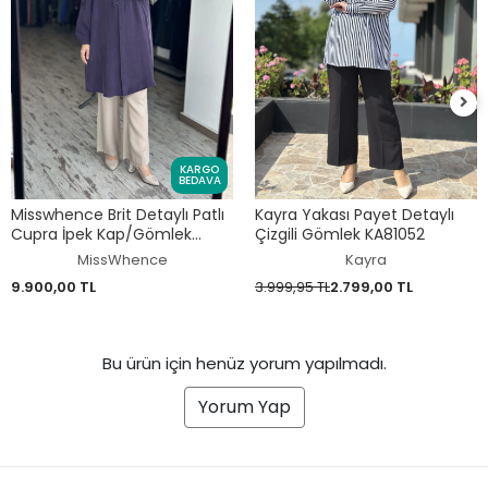
KARGO
BEDAVA
Misswhence Brit Detaylı Patlı
Kayra Yakası Payet Detaylı
Cupra İpek Kap/Gömlek
Çizgili Gömlek KA81052
39303
MissWhence
Kayra
9.900,00 TL
3.999,95 TL
2.799,00 TL
Bu ürün için henüz yorum yapılmadı.
Yorum Yap