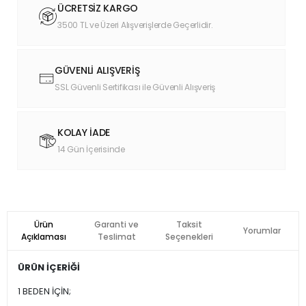
ÜCRETSİZ KARGO
3500 TL ve Üzeri Alışverişlerde Geçerlidir.
GÜVENLİ ALIŞVERİŞ
SSL Güvenli Sertifikası ile Güvenli Alışveriş
KOLAY İADE
14 Gün İçerisinde
Ürün
Garanti ve
Taksit
Yorumlar
Açıklaması
Teslimat
Seçenekleri
ÜRÜN İÇERİĞİ
1 BEDEN İÇİN;