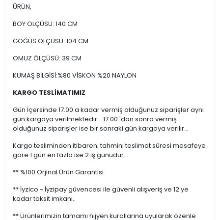
ÜRÜN,
BOY ÖLÇÜSÜ: 140 CM
GÖĞÜS ÖLÇÜSÜ: 104 CM
OMUZ ÖLÇÜSÜ: 39 CM
KUMAŞ BİLGİSİ:%80 VİSKON %20 NAYLON
KARGO TESLİMATIMIZ
Gün İçersinde 17.00 a kadar vermiş olduğunuz siparişler aynı
gün kargoya verilmektedir... 17.00 'dan sonra vermiş
olduğunuz siparişler ise bir sonraki gün kargoya verilir...
Kargo tesliminden itibaren; tahmini teslimat süresi mesafeye
göre 1 gün en fazla ise 2 iş günüdür...
** %100 Orjinal Ürün Garantisi
** İyzico - İyzipay güvencesi ile güvenli alışveriş ve 12 ye
kadar taksit imkanı..
** Ürünlerimizin tamamı hijyen kurallarına uyularak özenle