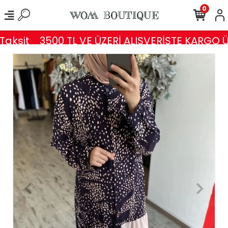
0
aksit
3500 TL VE ÜZERİ ALIŞVERİŞTE KARGO Ü