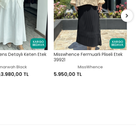
K
KARGO
KARGO
5
BEDAVA
BEDAVA
s Detaylı Keten Etek
Misswhence Fermuarlı Pliseli Etek
39921
marwah Black
MissWhence
L
3.980,00 TL
5.950,00 TL