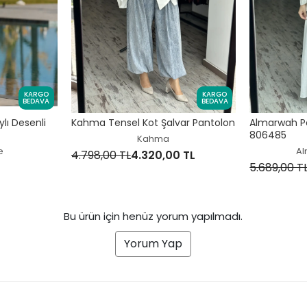
KARGO
KARGO
BEDAVA
BEDAVA
lı Desenli
Kahma Tensel Kot Şalvar Pantolon
Almarwah Pen
806485
Kahma
e
Al
4.798,00 TL
4.320,00 TL
5.689,00 T
Bu ürün için henüz yorum yapılmadı.
Yorum Yap