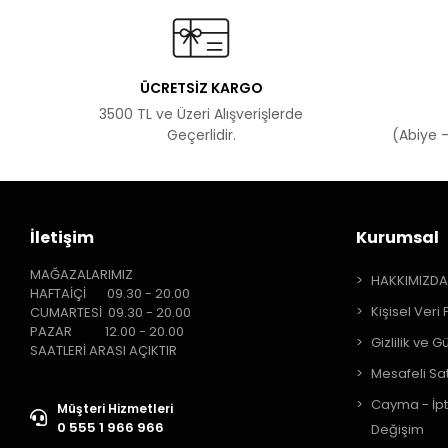
ÜCRETSİZ KARGO
3500 TL ve Üzeri Alışverişlerde
Geçerlidir.
(Abiye -
İletişim
Kurumsal
MAĞAZALARIMIZ
HAKKIMIZD
HAFTAİÇİ 09.30 - 20.00
Kişisel Veri 
CUMARTESİ 09.30 - 20.00
PAZAR 12.00 - 20.00
Gizlilik ve G
SAATLERİ ARASI AÇIKTIR
Mesafeli Sa
Cayma - İpt
Müşteri Hizmetleri
0 555 1 966 966
Değişim