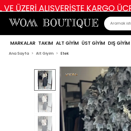
Rİ ALIŞVERİŞTE KARGO ÜCRETSİZ
A
MARKALAR
TAKIM
ALT GİYİM
ÜST GİYİM
DIŞ GİYİM
Ana Sayfa
Alt Giyim
Etek