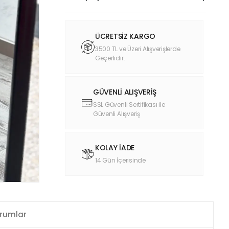
ÜCRETSİZ KARGO
3500 TL ve Üzeri Alışverişlerde
Geçerlidir.
GÜVENLİ ALIŞVERİŞ
SSL Güvenli Sertifikası ile
Güvenli Alışveriş
KOLAY İADE
14 Gün İçerisinde
rumlar