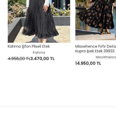
Kahma Şifon Pliseli Etek
Misswhence Fırfır Detay
Kupra İpek Etek 39933
Kahma
MissWhenc
4.958,00 TL
3.470,00 TL
14.950,00 TL