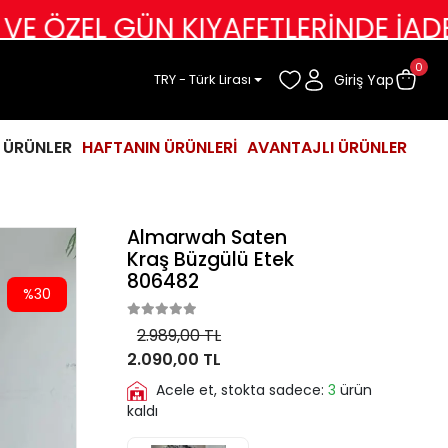
L GÜN KIYAFETLERİNDE İADE DEĞİŞ
0
Giriş Yap
TRY - Türk Lirası
İ ÜRÜNLER
HAFTANIN ÜRÜNLERİ
AVANTAJLI ÜRÜNLER
Almarwah Saten
Kraş Büzgülü Etek
806482
%30
2.989,00 TL
2.090,00 TL
Acele et, stokta sadece:
3
ürün
kaldı