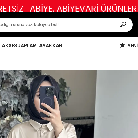
BİYE, ABİYEVARİ ÜRÜNLER VE ÖZE
AKSESUARLAR
AYAKKABI
YEN