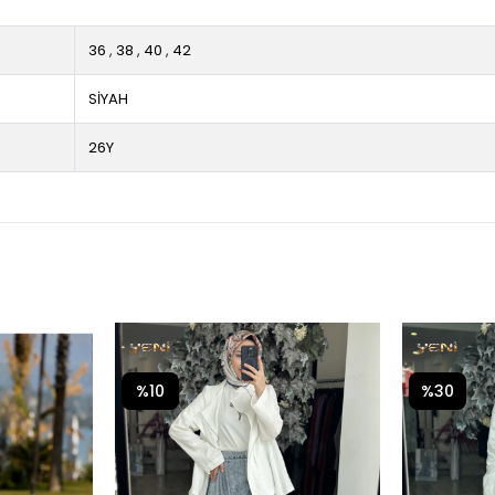
36
,
38
,
40
,
42
SİYAH
26Y
%10
%30