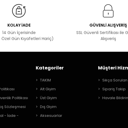
KOLAY İADE
GÜVENLİ ALIŞVERİŞ
14 Gün İçerisinde
SSL Güvenli Sertifikası ile 
 Özel Gün Kıyafetleri Hariç)
Alışveriş
Kategoriler
Müşteri Hizm
A
TAKIM
Sıkça Sorulan
Politikası
Alt Giyim
Sipariş Takip
üvenlik Politikası
Üst Giyim
Havale Bildiri
tış Sözleşmesi
Dış Giyim
al - İade -
Aksesuarlar