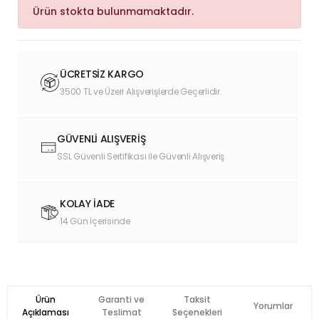
Ürün stokta bulunmamaktadır.
ÜCRETSİZ KARGO
3500 TL ve Üzeri Alışverişlerde Geçerlidir.
GÜVENLİ ALIŞVERİŞ
SSL Güvenli Sertifikası ile Güvenli Alışveriş
KOLAY İADE
14 Gün İçerisinde
Ürün
Garanti ve
Taksit
Yorumlar
Açıklaması
Teslimat
Seçenekleri