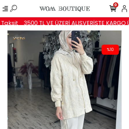
0
aksit
3500 TL VE ÜZERİ ALIŞVERİŞTE KARGO Ü
%10