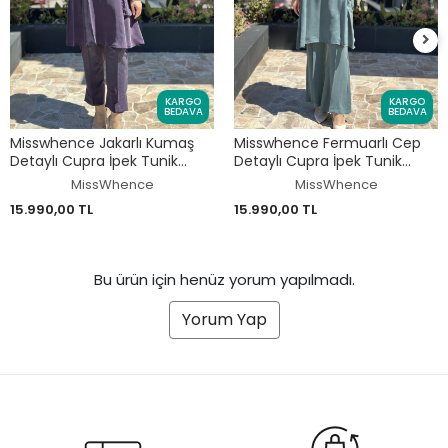
KARGO
KARGO
BEDAVA
BEDAVA
Misswhence Jakarlı Kumaş
Misswhence Fermuarlı Cep
Detaylı Cupra İpek Tunik
Detaylı Cupra İpek Tunik
Pantolon Takım 39014
Pantolon Takım 39025
MissWhence
MissWhence
15.990,00 TL
15.990,00 TL
Bu ürün için henüz yorum yapılmadı.
Yorum Yap