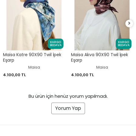
KARGO
KARGO
BEDAVA
BEDAVA
Maisa Katre 90X90 Twil İpek
Maisa Akva 90X90 Twil İpek
Eşarp
Eşarp
Maisa
Maisa
4.100,00 TL
4.100,00 TL
Bu ürün için henüz yorum yapılmadı.
Yorum Yap