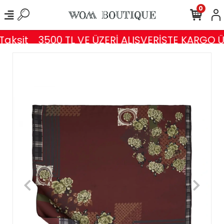
0
aksit
3500 TL VE ÜZERİ ALIŞVERİŞTE KARGO Ü