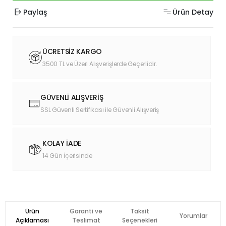
Paylaş
Ürün Detay
ÜCRETSİZ KARGO
3500 TL ve Üzeri Alışverişlerde Geçerlidir.
GÜVENLİ ALIŞVERİŞ
SSL Güvenli Sertifikası ile Güvenli Alışveriş
KOLAY İADE
14 Gün İçerisinde
Ürün
Garanti ve
Taksit
Yorumlar
Açıklaması
Teslimat
Seçenekleri