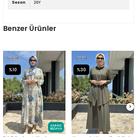
Sezon
26Y
Benzer Ürünler
%10
%30
KARGO
BEDAVA