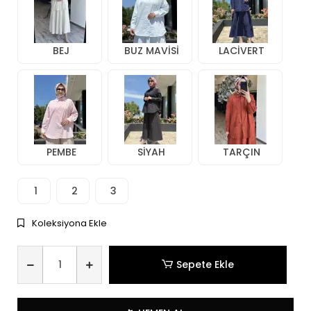
BEJ
BUZ MAVİSİ
LACİVERT
PEMBE
SİYAH
TARÇIN
1
2
3
Koleksiyona Ekle
Sepete Ekle