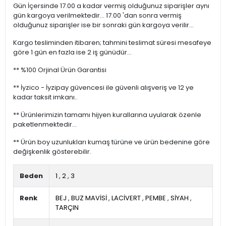
Gün İçersinde 17.00 a kadar vermiş olduğunuz siparişler aynı
gün kargoya verilmektedir... 17.00 'dan sonra vermiş
olduğunuz siparişler ise bir sonraki gün kargoya verilir...
Kargo tesliminden itibaren; tahmini teslimat süresi mesafeye
göre 1 gün en fazla ise 2 iş günüdür...
** %100 Orjinal Ürün Garantisi
** İyzico - İyzipay güvencesi ile güvenli alışveriş ve 12 ye
kadar taksit imkanı..
** Ürünlerimizin tamamı hijyen kurallarına uyularak özenle
paketlenmektedir...
** Ürün boy uzunlukları kumaş türüne ve ürün bedenine göre
değişkenlik gösterebilir.
Beden
1
,
2
,
3
Renk
BEJ
,
BUZ MAVİSİ
,
LACİVERT
,
PEMBE
,
SİYAH
,
TARÇIN