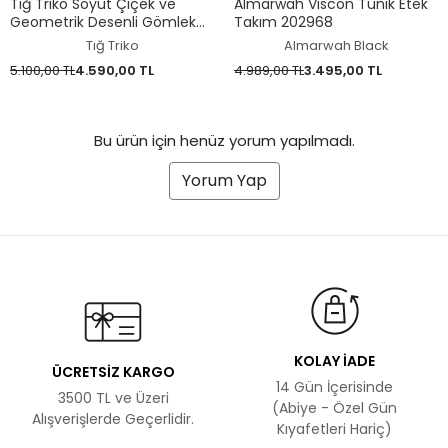
Tığ Triko Soyut Çiçek ve
Almarwah Viscon Tunik Etek
Geometrik Desenli Gömlek
Takım 202968
Elbise ELB7018
Tığ Triko
Almarwah Black
5.100,00 TL
4.590,00 TL
4.989,00 TL
3.495,00 TL
Bu ürün için henüz yorum yapılmadı.
Yorum Yap
KOLAY İADE
ÜCRETSİZ KARGO
14 Gün İçerisinde
3500 TL ve Üzeri
(Abiye - Özel Gün
Alışverişlerde Geçerlidir.
Kıyafetleri Hariç)