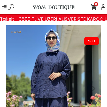
0
aksit
3500 TL VE ÜZERİ ALIŞVERİŞTE KARGO Ü
%30