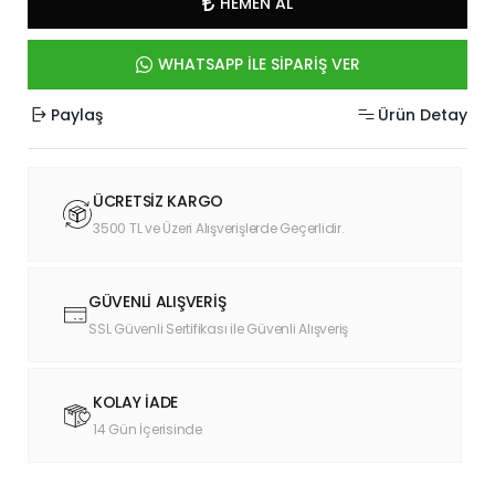
HEMEN AL
WHATSAPP İLE SİPARİŞ VER
Paylaş
Ürün Detay
ÜCRETSİZ KARGO
3500 TL ve Üzeri Alışverişlerde Geçerlidir.
GÜVENLİ ALIŞVERİŞ
SSL Güvenli Sertifikası ile Güvenli Alışveriş
KOLAY İADE
14 Gün İçerisinde