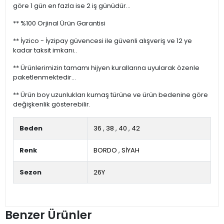
göre 1 gün en fazla ise 2 iş günüdür...
** %100 Orjinal Ürün Garantisi
** İyzico - İyzipay güvencesi ile güvenli alışveriş ve 12 ye
kadar taksit imkanı..
** Ürünlerimizin tamamı hijyen kurallarına uyularak özenle
paketlenmektedir...
** Ürün boy uzunlukları kumaş türüne ve ürün bedenine göre
değişkenlik gösterebilir.
Beden
36
,
38
,
40
,
42
Renk
BORDO
,
SİYAH
Sezon
26Y
Benzer Ürünler