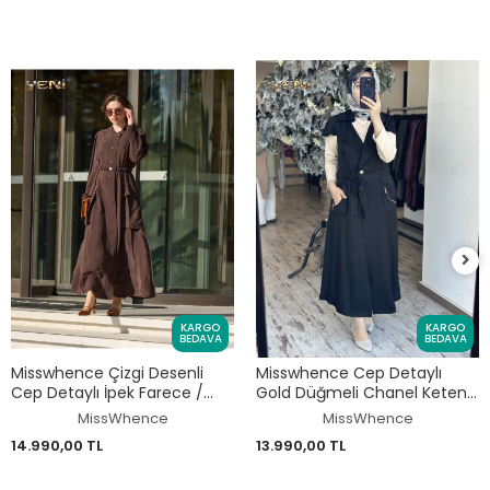
KARGO
KARGO
BEDAVA
BEDAVA
Misswhence Çizgi Desenli
Misswhence Cep Detaylı
Cep Detaylı İpek Farece /
Gold Düğmeli Chanel Keten
Pardesü 39828
Yelek 39705
MissWhence
MissWhence
14.990,00 TL
13.990,00 TL