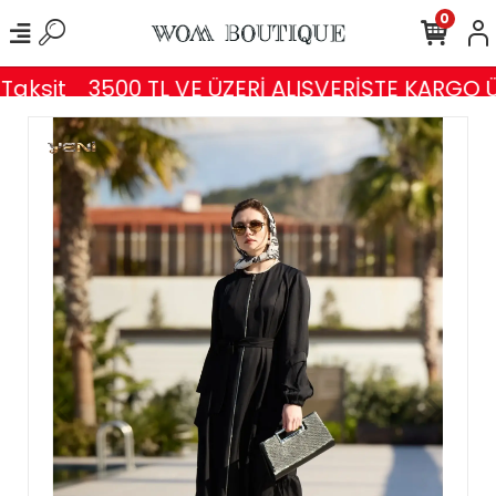
0
aksit
3500 TL VE ÜZERİ ALIŞVERİŞTE KARGO Ü