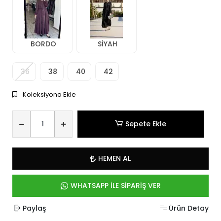
BORDO
SİYAH
36
38
40
42
Koleksiyona Ekle
Sepete Ekle
HEMEN AL
WHATSAPP İLE SİPARİŞ VER
Paylaş
Ürün Detay