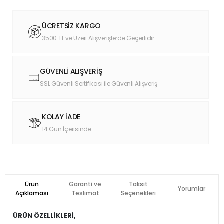
ÜCRETSİZ KARGO
3500 TL ve Üzeri Alışverişlerde Geçerlidir.
GÜVENLİ ALIŞVERİŞ
SSL Güvenli Sertifikası ile Güvenli Alışveriş
KOLAY İADE
14 Gün İçerisinde
Ürün
Garanti ve
Taksit
Yorumlar
Açıklaması
Teslimat
Seçenekleri
ÜRÜN ÖZELLİKLERİ,