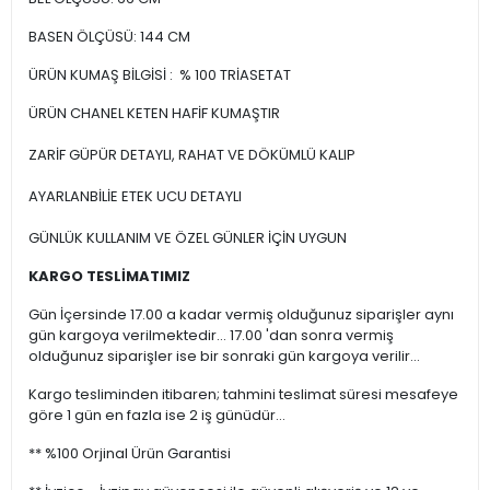
BASEN ÖLÇÜSÜ: 144 CM
ÜRÜN KUMAŞ BİLGİSİ : % 100 TRİASETAT
ÜRÜN CHANEL KETEN HAFİF KUMAŞTIR
ZARİF GÜPÜR DETAYLI, RAHAT VE DÖKÜMLÜ KALIP
AYARLANBİLİE ETEK UCU DETAYLI
GÜNLÜK KULLANIM VE ÖZEL GÜNLER İÇİN UYGUN
KARGO TESLİMATIMIZ
Gün İçersinde 17.00 a kadar vermiş olduğunuz siparişler aynı
gün kargoya verilmektedir... 17.00 'dan sonra vermiş
olduğunuz siparişler ise bir sonraki gün kargoya verilir...
Kargo tesliminden itibaren; tahmini teslimat süresi mesafeye
göre 1 gün en fazla ise 2 iş günüdür...
** %100 Orjinal Ürün Garantisi