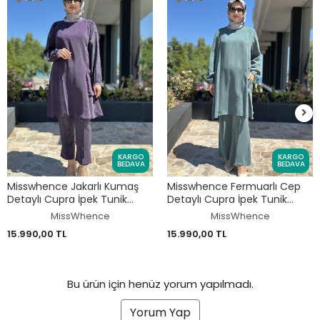
KARGO
KARGO
BEDAVA
BEDAVA
Misswhence Jakarlı Kumaş
Misswhence Fermuarlı Cep
Detaylı Cupra İpek Tunik
Detaylı Cupra İpek Tunik
Pantolon Takım 39014
Pantolon Takım 39025
MissWhence
MissWhence
15.990,00 TL
15.990,00 TL
Bu ürün için henüz yorum yapılmadı.
Yorum Yap