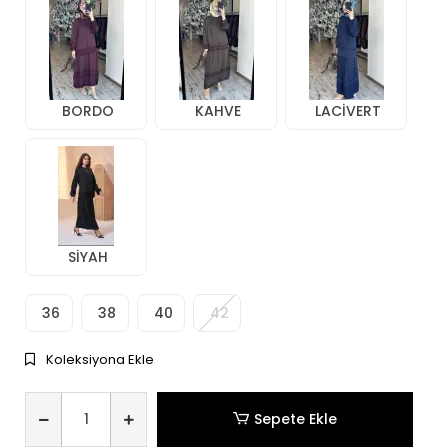
BORDO
KAHVE
LACİVERT
SİYAH
36
38
40
42
Koleksiyona Ekle
Sepete Ekle