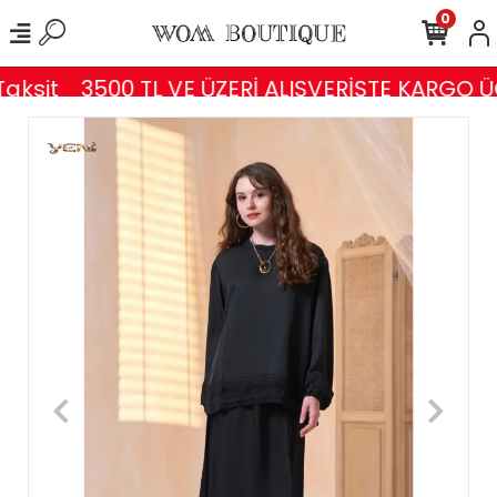
0
ksit
3500 TL VE ÜZERİ ALIŞVERİŞTE KARGO ÜC