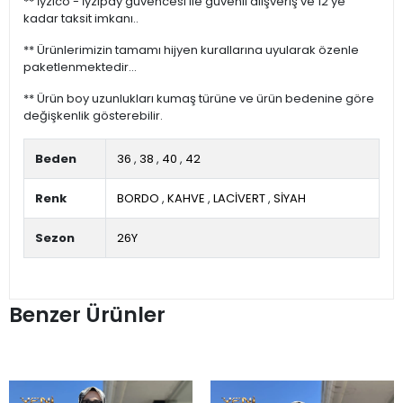
** İyzico - İyzipay güvencesi ile güvenli alışveriş ve 12 ye
kadar taksit imkanı..
** Ürünlerimizin tamamı hijyen kurallarına uyularak özenle
paketlenmektedir...
** Ürün boy uzunlukları kumaş türüne ve ürün bedenine göre
değişkenlik gösterebilir.
Beden
36
,
38
,
40
,
42
Renk
BORDO
,
KAHVE
,
LACİVERT
,
SİYAH
Sezon
26Y
Benzer Ürünler