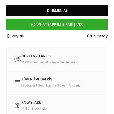
HEMEN AL
WHATSAPP İLE SİPARİŞ VER
Paylaş
Ürün Detay
ÜCRETSİZ KARGO
3500 TL ve Üzeri Alışverişlerde Geçerlidir.
GÜVENLİ ALIŞVERİŞ
SSL Güvenli Sertifikası ile Güvenli Alışveriş
KOLAY İADE
14 Gün İçerisinde