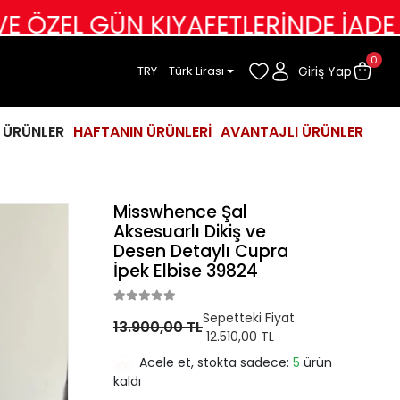
ÜN KIYAFETLERİNDE İADE DEĞİŞİM 
0
Giriş Yap
TRY - Türk Lirası
İ ÜRÜNLER
HAFTANIN ÜRÜNLERİ
AVANTAJLI ÜRÜNLER
Misswhence Şal
Aksesuarlı Dikiş ve
Desen Detaylı Cupra
İpek Elbise 39824
Sepetteki Fiyat
13.900,00 TL
12.510,00 TL
Acele et, stokta sadece:
5
ürün
kaldı