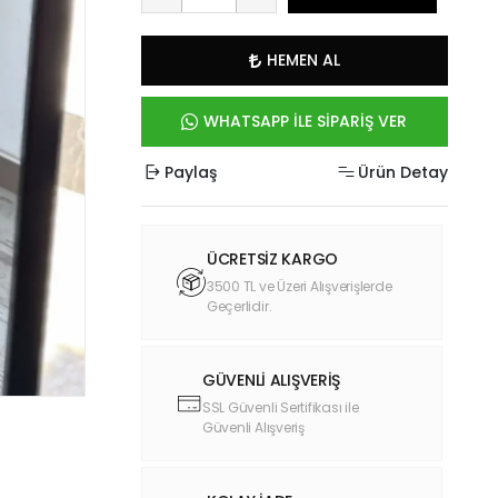
HEMEN AL
WHATSAPP İLE SİPARİŞ VER
Paylaş
Ürün Detay
ÜCRETSİZ KARGO
3500 TL ve Üzeri Alışverişlerde
Geçerlidir.
GÜVENLİ ALIŞVERİŞ
SSL Güvenli Sertifikası ile
Güvenli Alışveriş