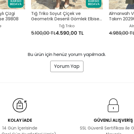
KARGO
KARGO
BEDAVA
BEDAVA
lı Çizgi
Tığ Triko Soyut Çiçek ve
Almarwah Vi
ise 39808
Geometrik Desenli Gömlek Elbise
Takım 2029
ELB7018
e
Tığ Triko
Al
5.100,00 TL
4.590,00 TL
4.989,00 T
Bu ürün için henüz yorum yapılmadı.
Yorum Yap
KOLAY İADE
GÜVENLİ ALIŞVERİŞ
14 Gün İçerisinde
SSL Güvenli Sertifikası ile 