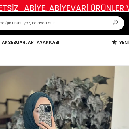
YE, ABİYEVARİ ÜRÜNLER VE ÖZEL G
AKSESUARLAR
AYAKKABI
YEN