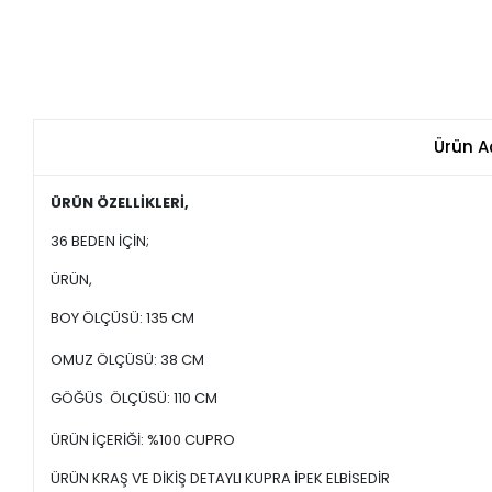
Ürün A
ÜRÜN ÖZELLİKLERİ,
36 BEDEN İÇİN;
ÜRÜN,
BOY ÖLÇÜSÜ: 135 CM
OMUZ ÖLÇÜSÜ: 38 CM
GÖĞÜS ÖLÇÜSÜ: 110 CM
ÜRÜN İÇERİĞİ: %100 CUPRO
ÜRÜN KRAŞ VE DİKİŞ DETAYLI KUPRA İPEK ELBİSEDİR