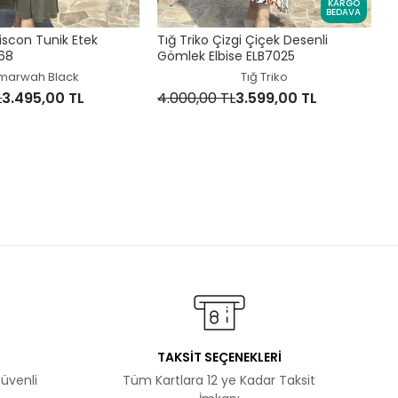
KARGO
BEDAVA
5
scon Tunik Etek
Tığ Triko Çizgi Çiçek Desenli
68
Gömlek Elbise ELB7025
marwah Black
Tığ Triko
L
3.495,00 TL
4.000,00 TL
3.599,00 TL
TAKSİT SEÇENEKLERİ
Güvenli
Tüm Kartlara 12 ye Kadar Taksit