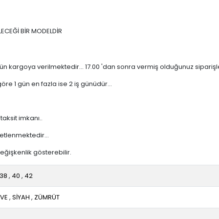
LECEĞİ BİR MODELDİR
n kargoya verilmektedir... 17.00 'dan sonra vermiş olduğunuz siparişler 
re 1 gün en fazla ise 2 iş günüdür...
taksit imkanı..
etlenmektedir...
ğişkenlik gösterebilir.
38
,
40
,
42
VE
,
SİYAH
,
ZÜMRÜT