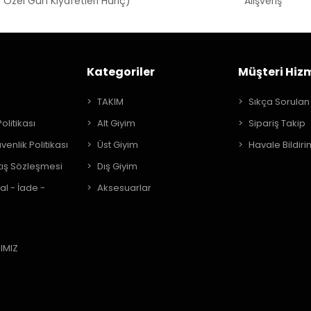
 Özel Gün Kıyafetleri Hariç)
Alışveriş
Kategoriler
Müşteri Hizm
A
TAKIM
Sıkça Sorulan
Politikası
Alt Giyim
Sipariş Takip
üvenlik Politikası
Üst Giyim
Havale Bildiri
tış Sözleşmesi
Dış Giyim
al - İade -
Aksesuarlar
IMIZ