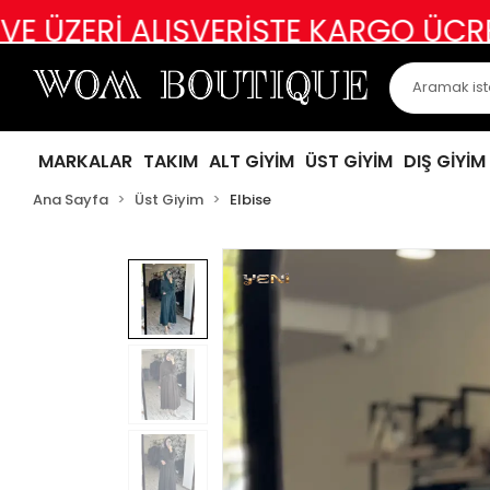
ALIŞVERİŞTE KARGO ÜCRETSİZ
ABİ
MARKALAR
TAKIM
ALT GİYİM
ÜST GİYİM
DIŞ GİYİM
Ana Sayfa
Üst Giyim
Elbise