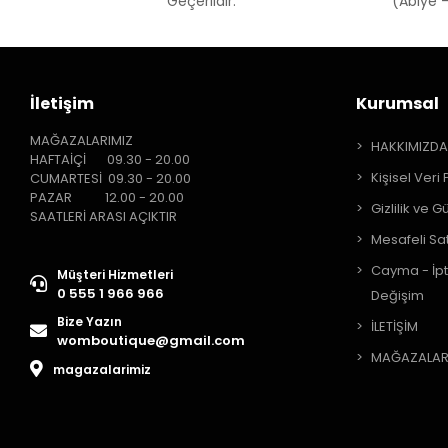
Geçerlidir.
(Abiye -
İletişim
Kurumsal
MAĞAZALARIMIZ
HAKKIMIZD
HAFTAİÇİ 09.30 - 20.00
Kişisel Veri 
CUMARTESİ 09.30 - 20.00
PAZAR 12.00 - 20.00
Gizlilik ve G
SAATLERİ ARASI AÇIKTIR
Mesafeli Sa
Cayma - İpt
Müşteri Hizmetleri
0 555 1 966 966
Değişim
Bize Yazın
İLETİŞİM
womboutique@gmail.com
MAĞAZALAR
magazalarimiz