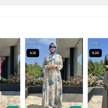
%10
%30