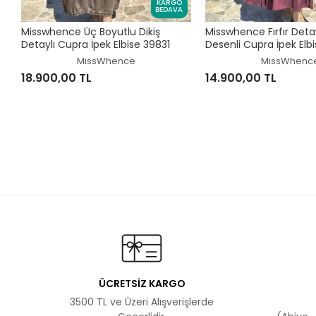
KARGO
BEDAVA
Misswhence Üç Boyutlu Dikiş
Misswhence Fırfır Detay
Detaylı Cupra İpek Elbise 39831
Desenli Cupra İpek Elb
MissWhence
MissWhenc
18.900,00 TL
14.900,00 TL
ÜCRETSİZ KARGO
3500 TL ve Üzeri Alışverişlerde