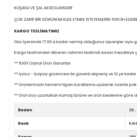
KUŞAKLI VE ŞAL AKSESUARLIDIR
ÇOK ZARİF BİR GÖRÜNÜM ELDE ETMEK İSTEYENLERİN TERCİH EDEBİ
KARGO TESLİMATIMIZ
Gün İçersinde 17.00 a kadar vermiş olduğunuz siparişler aynı gü
Kargo tesliminden itibaren; tahmini teslimat süresi mesafeye gö
** %100 Orjinal Ürün Garantisi
** İyzico - İyzipay güvencesi ile güvenli alışveriş ve 12 ye kadar 
** Ürünlerimizin tamamı hijyen kurallarına uyularak özenle pak
** Ürün boy uzunlukları kumaş türüne ve ürün bedenine göre de
Beden
36
,
Renk
KAH
Sezon
26Y