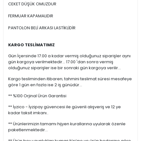
CEKET DÜŞÜK OMUZDUR
FERMUAR KAPAMALIDIR
PANTOLON BELİ ARKASI LASTİKLİDİR
KARGO TESLİMATIMIZ
Gün İçersinde 17.00 a kadar vermiş olduğunuz siparişler aynı
gün kargoya verilmektedir... 17.00 'dan sonra vermiş
olduğunuz siparişler ise bir sonraki gün kargoya verilir...
Kargo tesliminden itibaren; tahmini teslimat süresi mesafeye
göre 1 gün en fazla ise 2 iş günüdür...
** %100 Orjinal Ürün Garantisi
** İyzico - İyzipay güvencesi ile güvenli alışveriş ve 12 ye
kadar taksit imkanı..
** Ürünlerimizin tamamı hijyen kurallarına uyularak özenle
paketlenmektedir...
** Ürün boy uzunlukları kumaş türüne ve ürün bedenine göre