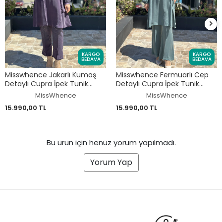
KARGO
KARGO
BEDAVA
BEDAVA
Misswhence Jakarlı Kumaş
Misswhence Fermuarlı Cep
Detaylı Cupra İpek Tunik
Detaylı Cupra İpek Tunik
Pantolon Takım 39014
Pantolon Takım 39025
MissWhence
MissWhence
15.990,00 TL
15.990,00 TL
Bu ürün için henüz yorum yapılmadı.
Yorum Yap