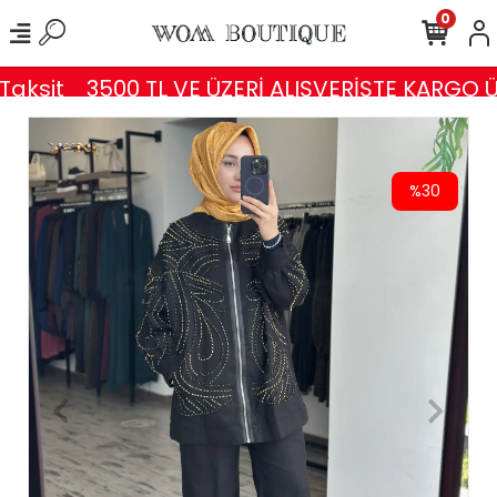
0
aksit
3500 TL VE ÜZERİ ALIŞVERİŞTE KARGO Ü
%30