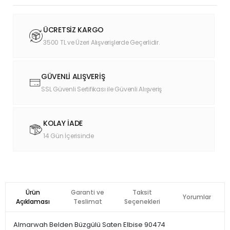
ÜCRETSİZ KARGO
3500 TL ve Üzeri Alışverişlerde Geçerlidir.
GÜVENLİ ALIŞVERİŞ
SSL Güvenli Sertifikası ile Güvenli Alışveriş
KOLAY İADE
14 Gün İçerisinde
Ürün
Garanti ve
Taksit
Yorumlar
Açıklaması
Teslimat
Seçenekleri
Almarwah Belden Büzgülü Saten Elbise 90474