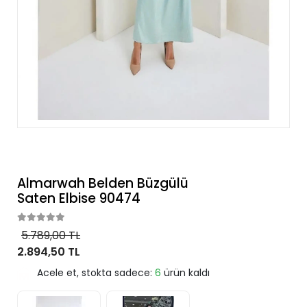
Almarwah Belden Büzgülü
Saten Elbise 90474
5.789,00 TL
2.894,50 TL
Acele et, stokta sadece:
6
ürün kaldı