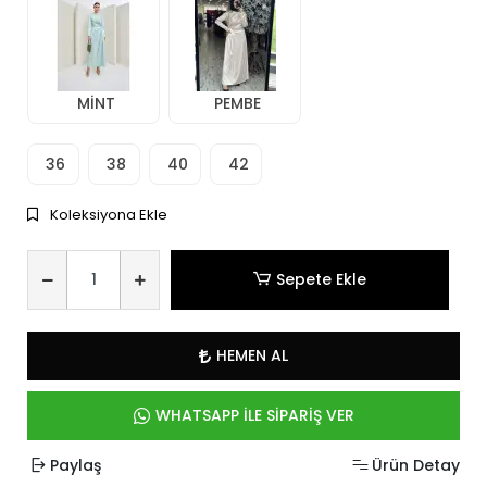
MİNT
PEMBE
36
38
40
42
Koleksiyona Ekle
Sepete Ekle
HEMEN AL
WHATSAPP İLE SİPARİŞ VER
Paylaş
Ürün Detay