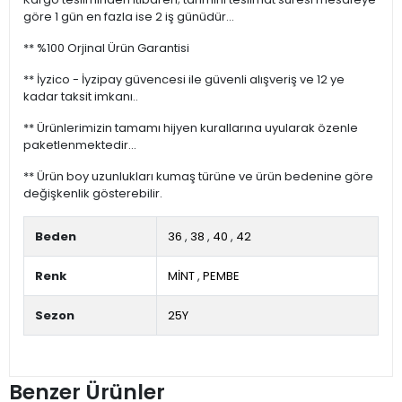
göre 1 gün en fazla ise 2 iş günüdür...
** %100 Orjinal Ürün Garantisi
** İyzico - İyzipay güvencesi ile güvenli alışveriş ve 12 ye
kadar taksit imkanı..
** Ürünlerimizin tamamı hijyen kurallarına uyularak özenle
paketlenmektedir...
** Ürün boy uzunlukları kumaş türüne ve ürün bedenine göre
değişkenlik gösterebilir.
Beden
36
,
38
,
40
,
42
Renk
MİNT
,
PEMBE
Sezon
25Y
Benzer Ürünler