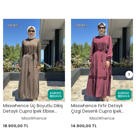
KARGO
KARGO
BEDAVA
BEDAVA
Misswhence Üç Boyutlu Dikiş
Misswhence Fırfır Detaylı
Detaylı Cupra İpek Elbise
Çizgi Desenli Cupra İpek
39831
Elbise 39808
MissWhence
MissWhence
18.900,00 TL
14.900,00 TL