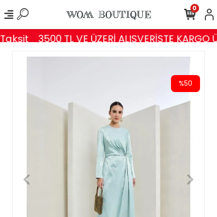
0
aksit
3500 TL VE ÜZERİ ALIŞVERİŞTE KARGO Ü
%50