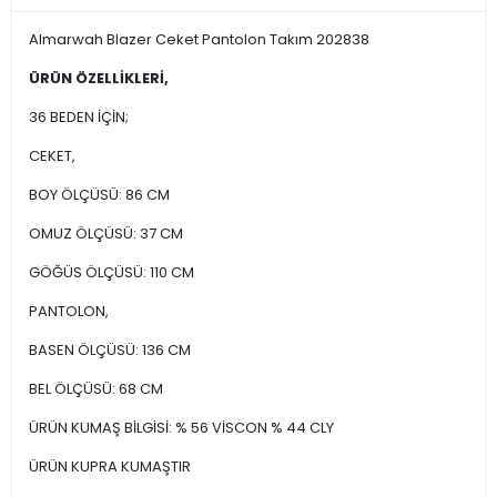
Almarwah Blazer Ceket Pantolon Takım 202838
ÜRÜN ÖZELLİKLERİ,
36 BEDEN İÇİN;
CEKET,
BOY ÖLÇÜSÜ: 86 CM
OMUZ ÖLÇÜSÜ: 37 CM
GÖĞÜS ÖLÇÜSÜ: 110 CM
PANTOLON,
BASEN ÖLÇÜSÜ: 136 CM
BEL ÖLÇÜSÜ: 68 CM
ÜRÜN KUMAŞ BİLGİSİ: % 56 VİSCON % 44 CLY
ÜRÜN KUPRA KUMAŞTIR