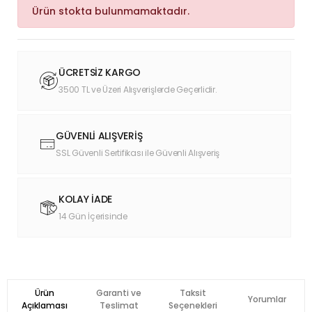
Ürün stokta bulunmamaktadır.
ÜCRETSİZ KARGO
3500 TL ve Üzeri Alışverişlerde Geçerlidir.
GÜVENLİ ALIŞVERİŞ
SSL Güvenli Sertifikası ile Güvenli Alışveriş
KOLAY İADE
14 Gün İçerisinde
Ürün
Garanti ve
Taksit
Yorumlar
Açıklaması
Teslimat
Seçenekleri