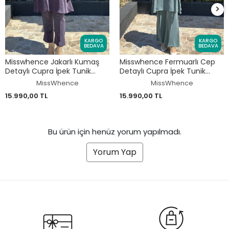
KARGO
KARGO
BEDAVA
BEDAVA
Misswhence Jakarlı Kumaş
Misswhence Fermuarlı Cep
Detaylı Cupra İpek Tunik
Detaylı Cupra İpek Tunik
Pantolon Takım 39014
Pantolon Takım 39025
MissWhence
MissWhence
15.990,00 TL
15.990,00 TL
Bu ürün için henüz yorum yapılmadı.
Yorum Yap