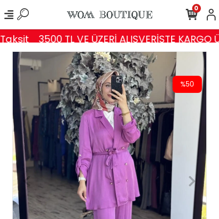
0
aksit
3500 TL VE ÜZERİ ALIŞVERİŞTE KARGO Ü
%50