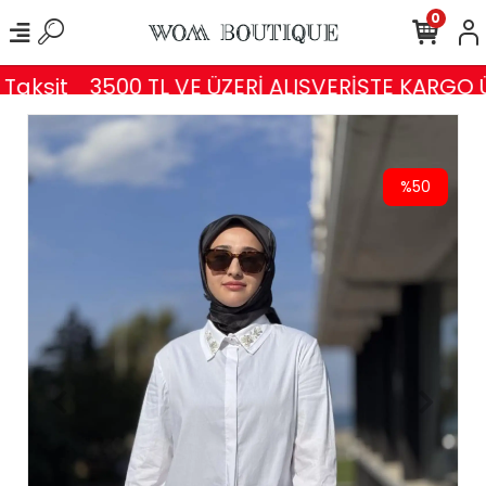
0
aksit
3500 TL VE ÜZERİ ALIŞVERİŞTE KARGO Ü
%50