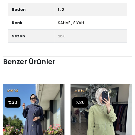
Beden
1
,
2
Renk
KAHVE
,
SİYAH
Sezon
26K
Benzer Ürünler
%30
%30