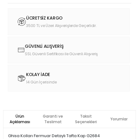
ÜCRETSİZ KARGO
3500 TL ve Üzeri Alışverişlerde Geçerlidir.
GÜVENLİ ALIŞVERİŞ
SSL Güvenli Sertifikası ile Güvenli Alışveriş
KOLAY İADE
14 Gün İçerisinde
Ürün
Garanti ve
Taksit
Yorumlar
Açıklaması
Teslimat
Seçenekleri
Ghisa Kolları Fermuar Detaylı Tafta Kap G2684