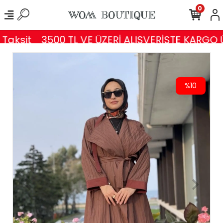
0
aksit
3500 TL VE ÜZERİ ALIŞVERİŞTE KARGO Ü
%10