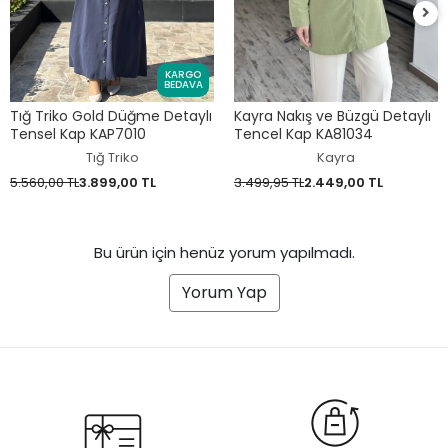
KARGO
BEDAVA
Tığ Triko Gold Düğme Detaylı
Kayra Nakış ve Büzgü Detaylı
Tensel Kap KAP7010
Tencel Kap KA81034
Tığ Triko
Kayra
5.560,00 TL
3.899,00 TL
3.499,95 TL
2.449,00 TL
Bu ürün için henüz yorum yapılmadı.
Yorum Yap