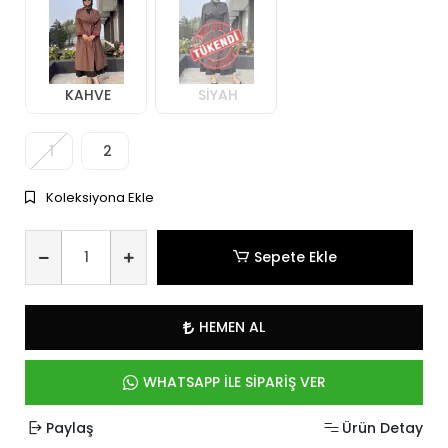
KAHVE
SİYAH
1
2
Koleksiyona Ekle
Sepete Ekle
HEMEN AL
WHATSAPP İLE SİPARİŞ VER
Paylaş
Ürün Detay