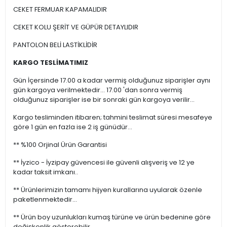
CEKET FERMUAR KAPAMALIDIR
CEKET KOLU ŞERİT VE GÜPÜR DETAYLIDIR
PANTOLON BELİ LASTİKLİDİR
KARGO TESLİMATIMIZ
Gün İçersinde 17.00 a kadar vermiş olduğunuz siparişler aynı
gün kargoya verilmektedir... 17.00 'dan sonra vermiş
olduğunuz siparişler ise bir sonraki gün kargoya verilir...
Kargo tesliminden itibaren; tahmini teslimat süresi mesafeye
göre 1 gün en fazla ise 2 iş günüdür...
** %100 Orjinal Ürün Garantisi
** İyzico - İyzipay güvencesi ile güvenli alışveriş ve 12 ye
kadar taksit imkanı..
** Ürünlerimizin tamamı hijyen kurallarına uyularak özenle
paketlenmektedir...
** Ürün boy uzunlukları kumaş türüne ve ürün bedenine göre
değişkenlik gösterebilir.