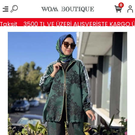
0
aksit
3500 TL VE ÜZERİ ALIŞVERİŞTE KARGO Ü