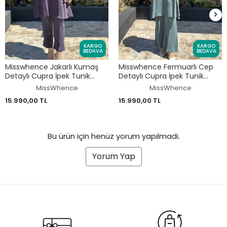
KARGO
KARGO
BEDAVA
BEDAVA
Misswhence Jakarlı Kumaş
Misswhence Fermuarlı Cep
Detaylı Cupra İpek Tunik
Detaylı Cupra İpek Tunik
Pantolon Takım 39014
Pantolon Takım 39025
MissWhence
MissWhence
15.990,00 TL
15.990,00 TL
Bu ürün için henüz yorum yapılmadı.
Yorum Yap