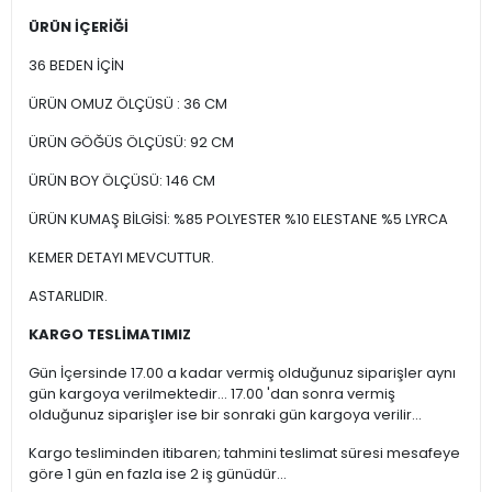
ÜRÜN İÇERİĞİ
36 BEDEN İÇİN
ÜRÜN OMUZ ÖLÇÜSÜ : 36 CM
ÜRÜN GÖĞÜS ÖLÇÜSÜ: 92 CM
ÜRÜN BOY ÖLÇÜSÜ: 146 CM
ÜRÜN KUMAŞ BİLGİSİ: %85 POLYESTER %10 ELESTANE %5 LYRCA
KEMER DETAYI MEVCUTTUR.
ASTARLIDIR.
KARGO TESLİMATIMIZ
Gün İçersinde 17.00 a kadar vermiş olduğunuz siparişler aynı
gün kargoya verilmektedir... 17.00 'dan sonra vermiş
olduğunuz siparişler ise bir sonraki gün kargoya verilir...
Kargo tesliminden itibaren; tahmini teslimat süresi mesafeye
göre 1 gün en fazla ise 2 iş günüdür...