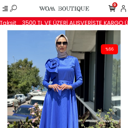
0
ksit
3500 TL VE ÜZERİ ALIŞVERİŞTE KARGO ÜC
%66