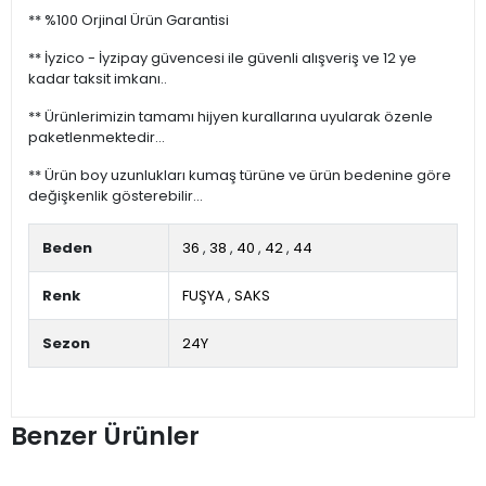
** %100 Orjinal Ürün Garantisi
** İyzico - İyzipay güvencesi ile güvenli alışveriş ve 12 ye
kadar taksit imkanı..
** Ürünlerimizin tamamı hijyen kurallarına uyularak özenle
paketlenmektedir...
** Ürün boy uzunlukları kumaş türüne ve ürün bedenine göre
değişkenlik gösterebilir...
Beden
36
,
38
,
40
,
42
,
44
Renk
FUŞYA
,
SAKS
Sezon
24Y
Benzer Ürünler