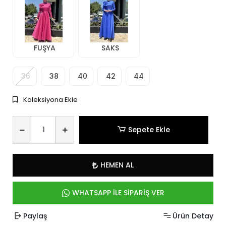
FUŞYA
SAKS
36
38
40
42
44
Koleksiyona Ekle
Sepete Ekle
HEMEN AL
WHATSAPP İLE SİPARİŞ VER
Paylaş
Ürün Detay