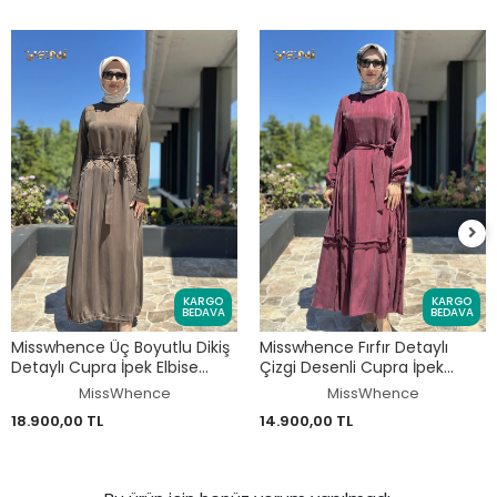
KARGO
KARGO
BEDAVA
BEDAVA
Misswhence Üç Boyutlu Dikiş
Misswhence Fırfır Detaylı
Detaylı Cupra İpek Elbise
Çizgi Desenli Cupra İpek
39831
Elbise 39808
MissWhence
MissWhence
18.900,00 TL
14.900,00 TL