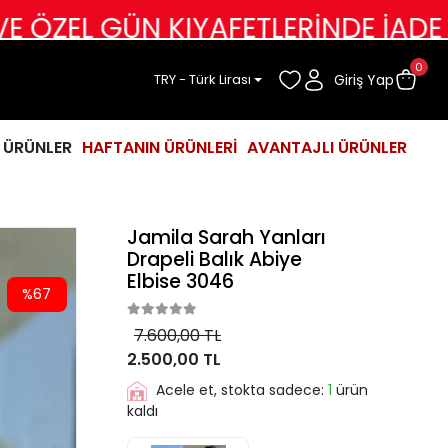
GÜN KIYAFETLERİNDE İADE DEĞİŞİM
0
Giriş Yap
TRY - Türk Lirası
İ ÜRÜNLER
HAFTANIN ÜRÜNLERİ
AVANTAJLI ÜRÜNLER
Jamila Sarah Yanları
Drapeli Balık Abiye
Elbise 3046
%67
7.600,00 TL
2.500,00 TL
Acele et, stokta sadece:
1
ürün
kaldı