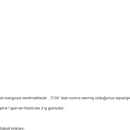
n kargoya verilmektedir... 17.00 'dan sonra vermiş olduğunuz siparişler 
re 1 gün en fazla ise 2 iş günüdür...
taksit imkanı..