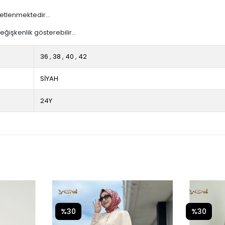
etlenmektedir...
işkenlik gösterebilir...
36
,
38
,
40
,
42
SİYAH
24Y
%30
%30