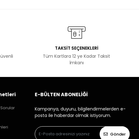
TAKSİT SEÇENEKLERİ
Güvenli
Tüm Kartlara 12 ye Kadar Taksit
İmkanı
etleri
E-BÜLTEN ABONELİĞİ
 Sorular
Kampanya, duyuru, bilgilendirmelerden e-
posta ile haberdar olmak istiyorum.
mleri
Gönder