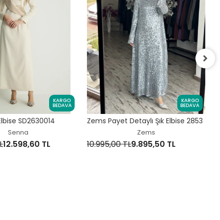
V
KARGO
KARGO
9
BEDAVA
BEDAVA
 Elbise SD2630014
Zems Payet Detaylı Şık Elbise 2853
Senna
Zems
L
12.598,60 TL
10.995,00 TL
9.895,50 TL