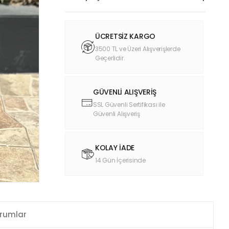
ÜCRETSİZ KARGO
3500 TL ve Üzeri Alışverişlerde
Geçerlidir.
GÜVENLİ ALIŞVERİŞ
SSL Güvenli Sertifikası ile
Güvenli Alışveriş
KOLAY İADE
14 Gün İçerisinde
rumlar