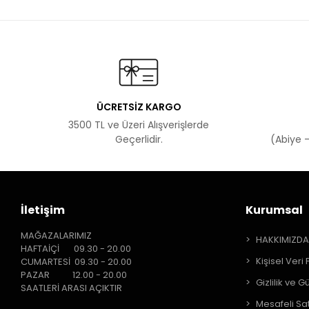
ÜCRETSİZ KARGO
3500 TL ve Üzeri Alışverişlerde
Geçerlidir.
(Abiye -
İletişim
Kurumsal
MAĞAZALARIMIZ
HAKKIMIZD
HAFTAİÇİ 09.30 - 20.00
Kişisel Veri 
CUMARTESİ 09.30 - 20.00
PAZAR 12.00 - 20.00
Gizlilik ve G
SAATLERİ ARASI AÇIKTIR
Mesafeli Sa