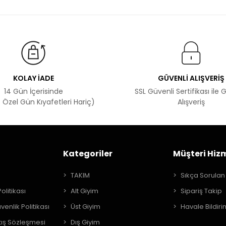
KOLAY İADE
GÜVENLİ ALIŞVERİŞ
14 Gün İçerisinde
SSL Güvenli Sertifikası ile 
 Özel Gün Kıyafetleri Hariç)
Alışveriş
Kategoriler
Müşteri Hizm
A
TAKIM
Sıkça Sorulan
Politikası
Alt Giyim
Sipariş Takip
üvenlik Politikası
Üst Giyim
Havale Bildiri
tış Sözleşmesi
Dış Giyim