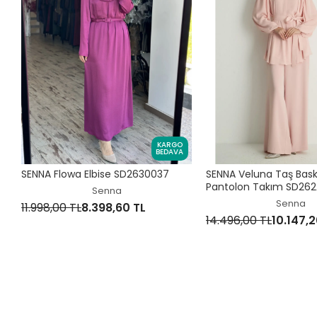
KARGO
BEDAVA
SENNA Flowa Elbise SD2630037
SENNA Veluna Taş Baskıl
Pantolon Takım SD26
Senna
Senna
11.998,00 TL
8.398,60 TL
14.496,00 TL
10.147,2