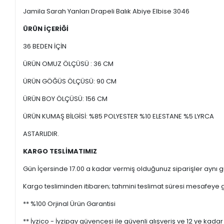
Jamila Sarah Yanları Drapeli Balık Abiye Elbise 3046
ÜRÜN İÇERİĞİ
36 BEDEN İÇİN
ÜRÜN OMUZ ÖLÇÜSÜ : 36 CM
ÜRÜN GÖĞÜS ÖLÇÜSÜ: 90 CM
ÜRÜN BOY ÖLÇÜSÜ: 156 CM
ÜRÜN KUMAŞ BİLGİSİ: %85 POLYESTER %10 ELESTANE %5 LYRCA
ASTARLIDIR.
KARGO TESLİMATIMIZ
Gün İçersinde 17.00 a kadar vermiş olduğunuz siparişler aynı gü
Kargo tesliminden itibaren; tahmini teslimat süresi mesafeye gö
** %100 Orjinal Ürün Garantisi
** İyzico - İyzipay güvencesi ile güvenli alışveriş ve 12 ye kadar 