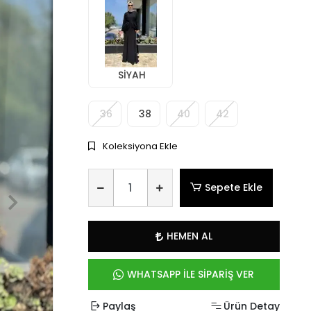
SİYAH
36
38
40
42
Koleksiyona Ekle
Sepete Ekle
HEMEN AL
WHATSAPP İLE SİPARİŞ VER
Paylaş
Ürün Detay