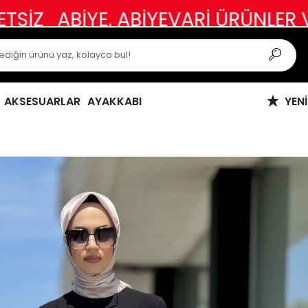
İYE, ABİYEVARİ ÜRÜNLER VE ÖZEL 
AKSESUARLAR
AYAKKABI
YEN