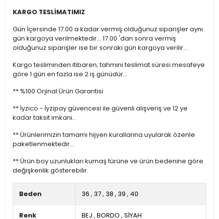
KARGO TESLİMATIMIZ
Gün İçersinde 17.00 a kadar vermiş olduğunuz siparişler aynı
gün kargoya verilmektedir... 17.00 'dan sonra vermiş
olduğunuz siparişler ise bir sonraki gün kargoya verilir...
Kargo tesliminden itibaren; tahmini teslimat süresi mesafeye
göre 1 gün en fazla ise 2 iş günüdür...
** %100 Orjinal Ürün Garantisi
** İyzico - İyzipay güvencesi ile güvenli alışveriş ve 12 ye
kadar taksit imkanı..
** Ürünlerimizin tamamı hijyen kurallarına uyularak özenle
paketlenmektedir...
** Ürün boy uzunlukları kumaş türüne ve ürün bedenine göre
değişkenlik gösterebilir.
Beden
36
,
37
,
38
,
39
,
40
Renk
BEJ
,
BORDO
,
SİYAH