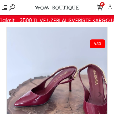
0
aksit
3500 TL VE ÜZERİ ALIŞVERİŞTE KARGO ÜC
%30