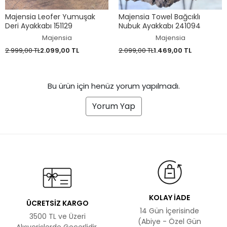
Majensia Leofer Yumuşak
Majensia Towel Bağcıklı
Deri Ayakkabı 151129
Nubuk Ayakkabı 241094
Majensia
Majensia
2.999,00 TL
2.099,00 TL
2.099,00 TL
1.469,00 TL
Bu ürün için henüz yorum yapılmadı.
Yorum Yap
KOLAY İADE
ÜCRETSİZ KARGO
14 Gün İçerisinde
3500 TL ve Üzeri
(Abiye - Özel Gün
Alışverişlerde Geçerlidir.