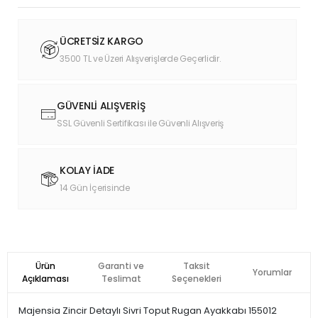
ÜCRETSİZ KARGO
3500 TL ve Üzeri Alışverişlerde Geçerlidir.
GÜVENLİ ALIŞVERİŞ
SSL Güvenli Sertifikası ile Güvenli Alışveriş
KOLAY İADE
14 Gün İçerisinde
Ürün
Garanti ve
Taksit
Yorumlar
Açıklaması
Teslimat
Seçenekleri
Majensia Zincir Detaylı Sivri Toput Rugan Ayakkabı 155012