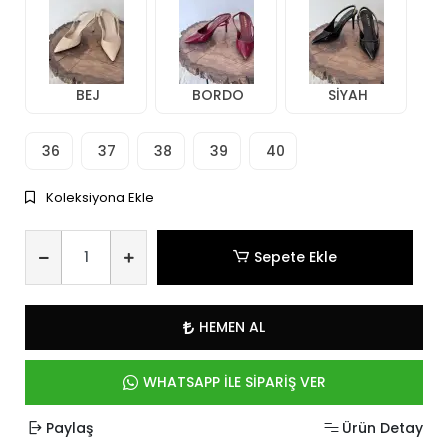
BEJ
BORDO
SİYAH
36
37
38
39
40
Koleksiyona Ekle
Sepete Ekle
HEMEN AL
WHATSAPP İLE SİPARİŞ VER
Paylaş
Ürün Detay