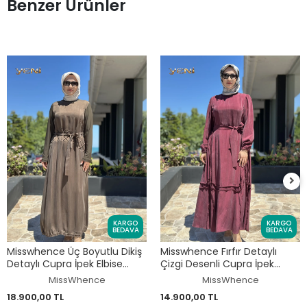
Benzer Ürünler
KARGO
KARGO
BEDAVA
BEDAVA
Misswhence Üç Boyutlu Dikiş
Misswhence Fırfır Detaylı
Detaylı Cupra İpek Elbise
Çizgi Desenli Cupra İpek
39831
Elbise 39808
MissWhence
MissWhence
18.900,00 TL
14.900,00 TL