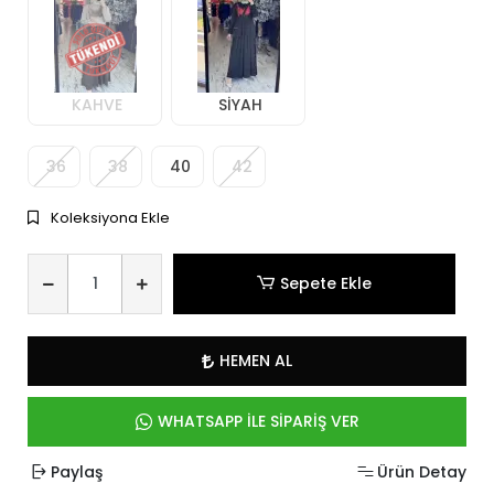
KAHVE
SİYAH
36
38
40
42
Koleksiyona Ekle
Sepete Ekle
HEMEN AL
WHATSAPP İLE SİPARİŞ VER
Paylaş
Ürün Detay