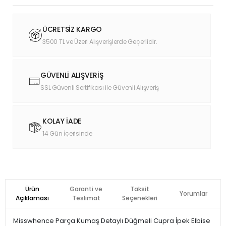
ÜCRETSİZ KARGO
3500 TL ve Üzeri Alışverişlerde Geçerlidir.
GÜVENLİ ALIŞVERİŞ
SSL Güvenli Sertifikası ile Güvenli Alışveriş
KOLAY İADE
14 Gün İçerisinde
Ürün
Garanti ve
Taksit
Yorumlar
Açıklaması
Teslimat
Seçenekleri
Misswhence Parça Kumaş Detaylı Düğmeli Cupra İpek Elbise