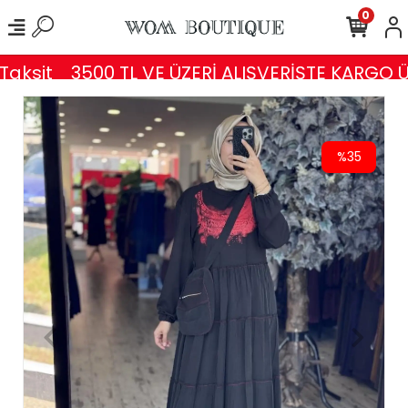
0
ksit
3500 TL VE ÜZERİ ALIŞVERİŞTE KARGO ÜC
%35