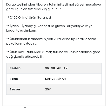
Kargo tesliminden itibaren; tahmini teslimat süresi mesafeye
göre 1 gün en fazla ise 2 iş günüdür...
** %100 Orjinal Ürün Garantisi
** İyzico - İyzipay güvencesi ile güvenli alışveriş ve 12 ye
kadar taksit imkanı..
** Ürünlerimizin tamamı hijyen kurallarına uyularak özenle
paketlenmektedir...
** Ürün boy uzunlukları kumaş türüne ve ürün bedenine göre
değişkenlik gösterebilir.
Beden
36
,
38
,
40
,
42
Renk
KAHVE
,
SİYAH
Sezon
25Y