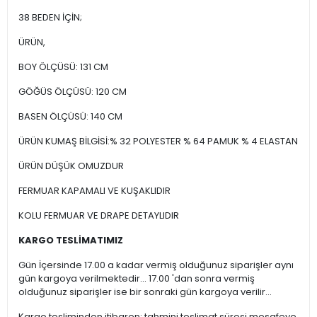
38 BEDEN İÇİN;
ÜRÜN,
BOY ÖLÇÜSÜ: 131 CM
GÖĞÜS ÖLÇÜSÜ: 120 CM
BASEN ÖLÇÜSÜ: 140 CM
ÜRÜN KUMAŞ BİLGİSİ:% 32 POLYESTER % 64 PAMUK % 4 ELASTAN
ÜRÜN DÜŞÜK OMUZDUR
FERMUAR KAPAMALI VE KUŞAKLIDIR
KOLU FERMUAR VE DRAPE DETAYLIDIR
KARGO TESLİMATIMIZ
Gün İçersinde 17.00 a kadar vermiş olduğunuz siparişler aynı
gün kargoya verilmektedir... 17.00 'dan sonra vermiş
olduğunuz siparişler ise bir sonraki gün kargoya verilir...
Kargo tesliminden itibaren; tahmini teslimat süresi mesafeye