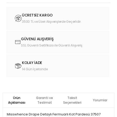
ÜCRETSİZ KARGO
3500 TL ve Üzeri Alışverişlerde Geçerlidir.
GÜVENLİ ALIŞVERİŞ
SSL Güvenli Sertifikası ile Güvenli Alışveriş
KOLAY İADE
14 Gün İçerisinde
Ürün
Garanti ve
Taksit
Yorumlar
Açıklaması
Teslimat
Seçenekleri
Misswhence Drape Detaylı Fermuarlı Kot Pardesü 37507