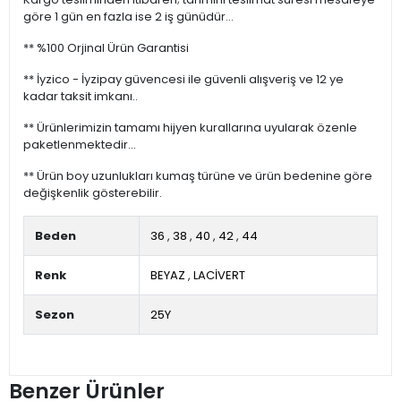
göre 1 gün en fazla ise 2 iş günüdür...
** %100 Orjinal Ürün Garantisi
** İyzico - İyzipay güvencesi ile güvenli alışveriş ve 12 ye
kadar taksit imkanı..
** Ürünlerimizin tamamı hijyen kurallarına uyularak özenle
paketlenmektedir...
** Ürün boy uzunlukları kumaş türüne ve ürün bedenine göre
değişkenlik gösterebilir.
Beden
36
,
38
,
40
,
42
,
44
Renk
BEYAZ
,
LACİVERT
Sezon
25Y
Benzer Ürünler