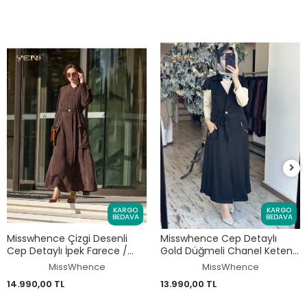
KARGO
KARGO
BEDAVA
BEDAVA
Misswhence Çizgi Desenli
Misswhence Cep Detaylı
Cep Detaylı İpek Farece /
Gold Düğmeli Chanel Keten
Pardesü 39828
Yelek 39705
MissWhence
MissWhence
14.990,00 TL
13.990,00 TL