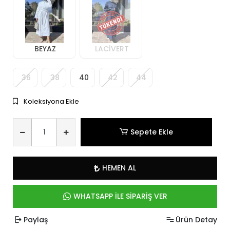
BEYAZ
LACİVERT
36
38
40
42
44
Koleksiyona Ekle
Sepete Ekle
HEMEN AL
WHATSAPP İLE SİPARİŞ VER
Paylaş
Ürün Detay