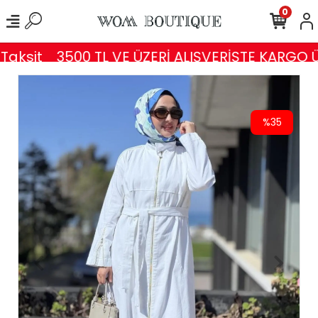
0
aksit
3500 TL VE ÜZERİ ALIŞVERİŞTE KARGO Ü
%35