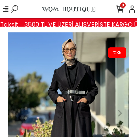
0
aksit
3500 TL VE ÜZERİ ALIŞVERİŞTE KARGO Ü
%35