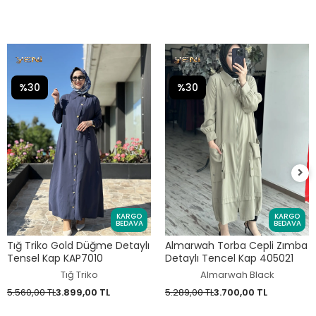
%30
%30
KARGO
KARGO
BEDAVA
BEDAVA
Tığ Triko Gold Düğme Detaylı
Almarwah Torba Cepli Zımba
Tensel Kap KAP7010
Detaylı Tencel Kap 405021
Tığ Triko
Almarwah Black
5.560,00 TL
3.899,00 TL
5.289,00 TL
3.700,00 TL