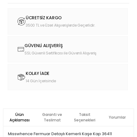
ÜCRETSİZ KARGO
3500 TL ve Üzeri Alışverişlerde Geçerlidir.
GÜVENLİ ALIŞVERİŞ
SSL Güvenli Sertifikası ile Güvenli Alışveriş
KOLAY İADE
14 Gün İçerisinde
Ürün
Garanti ve
Taksit
Yorumlar
Açıklaması
Teslimat
Seçenekleri
Misswhence Fermuar Detaylı Kemerli Kaşe Kap 36411