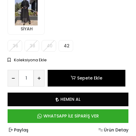
SİYAH
36
38
40
42
Koleksiyona Ekle
Sepete Ekle
HEMEN AL
WHATSAPP İLE SİPARİŞ VER
Paylaş
Ürün Detay