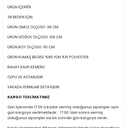
ÜRÜN İÇERİĞİ
38 BEDEN İÇİN;
ÜRÜN OMUZ ÖLÇÜSÜ: 38 CM
ÜRÜN GÖĞÜS ÖLÇÜSÜ: 108 CM
ÜRÜN BOY ÖLÇÜSÜ: 110 CM
ÜRÜN KUMAŞ BİLGİSİ: %85 YÜN %15 POLYESTER
RAHAT KALIP,KEMERLİ
CEPLİ VE ASTARLIDIR.
YAKADA FERMUAR DETAYLIDIR
KARGO TESLİMATIMIZ
Gün İçersinde 17.00 a kadar vermiş olduğunuz siparişler aynı
gün kargoya verilmektedir... 17.00 'dan sonra vermiş
olduğunuz siparişler ise bir sonraki gün kargoya verilir...
Kargo tesliminden itibaren; tahmini teslimat süresi mesafeye