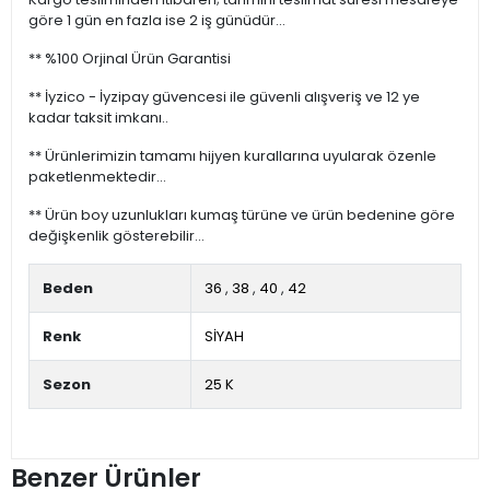
göre 1 gün en fazla ise 2 iş günüdür...
** %100 Orjinal Ürün Garantisi
** İyzico - İyzipay güvencesi ile güvenli alışveriş ve 12 ye
kadar taksit imkanı..
** Ürünlerimizin tamamı hijyen kurallarına uyularak özenle
paketlenmektedir...
** Ürün boy uzunlukları kumaş türüne ve ürün bedenine göre
değişkenlik gösterebilir...
Beden
36
,
38
,
40
,
42
Renk
SİYAH
Sezon
25 K
Benzer Ürünler