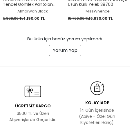
Tencel Gömlek Pantolon
Uzun Kürk Yelek 38700
Takım 203042
Almarwah Black
MissWhence
5.989,00 TL
4.190,00 TL
18.700,00 TL
16.830,00 TL
Bu ürün için henüz yorum yapılmadı.
Yorum Yap
KOLAY İADE
ÜCRETSİZ KARGO
14 Gün İçerisinde
3500 TL ve Üzeri
(Abiye - Özel Gün
Alışverişlerde Geçerlidir.
Kıyafetleri Hariç)