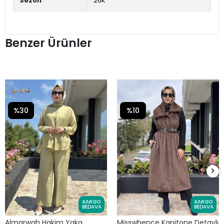
Sezon
26K
Benzer Ürünler
%30
%10
KARGO
KARGO
BEDAVA
BEDAVA
Almarwah Hakim Yaka
Misswhence Kapitone Detaylı