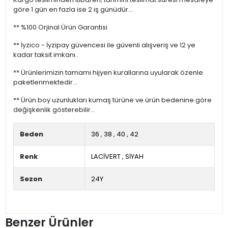
göre 1 gün en fazla ise 2 iş günüdür...
** %100 Orjinal Ürün Garantisi
** İyzico - İyzipay güvencesi ile güvenli alışveriş ve 12 ye
kadar taksit imkanı..
** Ürünlerimizin tamamı hijyen kurallarına uyularak özenle
paketlenmektedir...
** Ürün boy uzunlukları kumaş türüne ve ürün bedenine göre
değişkenlik gösterebilir...
Beden
36
,
38
,
40
,
42
Renk
LACİVERT
,
SİYAH
Sezon
24Y
Benzer Ürünler