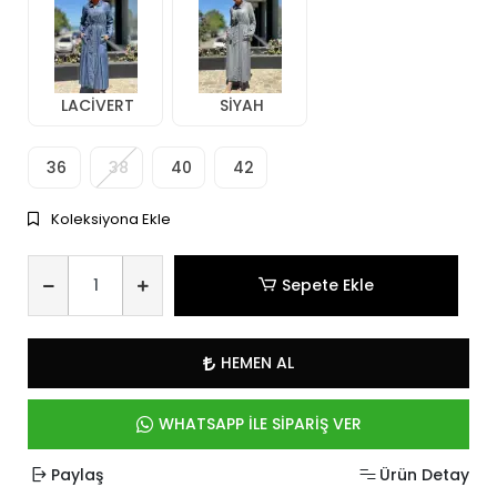
LACİVERT
SİYAH
36
38
40
42
Koleksiyona Ekle
Sepete Ekle
HEMEN AL
WHATSAPP İLE SİPARİŞ VER
Paylaş
Ürün Detay