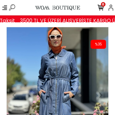
0
aksit
3500 TL VE ÜZERİ ALIŞVERİŞTE KARGO ÜC
%35