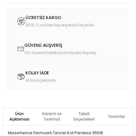
ÜCRETSİZ KARGO
3500 TL ve Üzeri Alışverişlerde Geçerlidir.
GÜVENLİ ALIŞVERİŞ
SSL Güvenli Sertifikası ile Güvenli Alışveriş
KOLAY İADE
14 Gün İçerisinde
Ürün
Garanti ve
Taksit
Yorumlar
Açıklaması
Teslimat
Seçenekleri
Misswhence Fermuarlı Tencel Kot Pardesü 35518