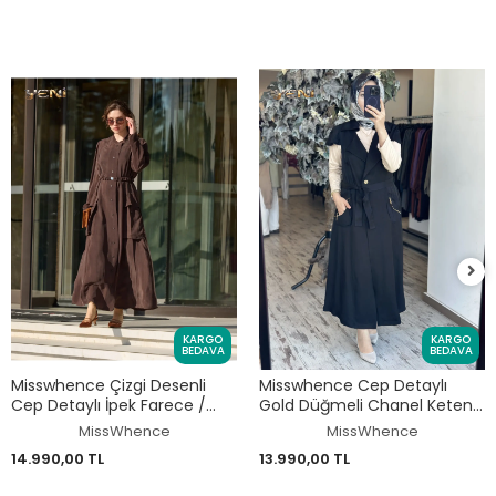
KARGO
KARGO
BEDAVA
BEDAVA
Misswhence Çizgi Desenli
Misswhence Cep Detaylı
Cep Detaylı İpek Farece /
Gold Düğmeli Chanel Keten
Pardesü 39828
Yelek 39705
MissWhence
MissWhence
14.990,00 TL
13.990,00 TL