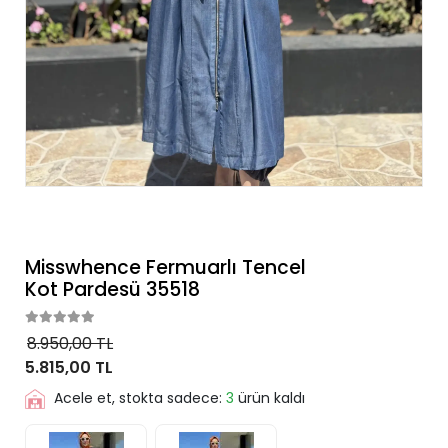
Misswhence Fermuarlı Tencel
Kot Pardesü 35518
8.950,00 TL
5.815,00 TL
Acele et, stokta sadece:
3
ürün kaldı