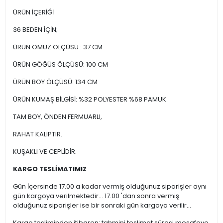
ÜRÜN İÇERİĞİ
36 BEDEN İÇİN;
ÜRÜN OMUZ ÖLÇÜSÜ : 37 CM
ÜRÜN GÖĞÜS ÖLÇÜSÜ: 100 CM
ÜRÜN BOY ÖLÇÜSÜ: 134 CM
ÜRÜN KUMAŞ BİLGİSİ: %32 POLYESTER %68 PAMUK
TAM BOY, ÖNDEN FERMUARLI,
RAHAT KALIPTIR.
KUŞAKLI VE CEPLİDİR.
KARGO TESLİMATIMIZ
Gün İçersinde 17.00 a kadar vermiş olduğunuz siparişler aynı
gün kargoya verilmektedir... 17.00 'dan sonra vermiş
olduğunuz siparişler ise bir sonraki gün kargoya verilir...
Kargo tesliminden itibaren; tahmini teslimat süresi mesafeye