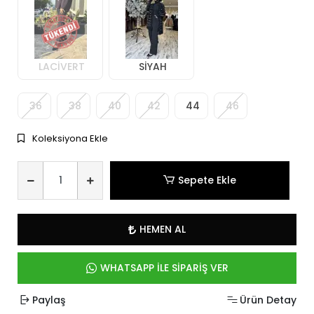
LACİVERT
SİYAH
36
38
40
42
44
46
Koleksiyona Ekle
Sepete Ekle
HEMEN AL
WHATSAPP İLE SİPARİŞ VER
Paylaş
Ürün Detay