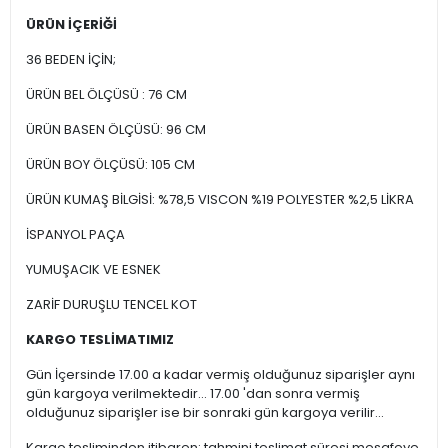
ÜRÜN İÇERİĞİ
36 BEDEN İÇİN;
ÜRÜN BEL ÖLÇÜSÜ : 76 CM
ÜRÜN BASEN ÖLÇÜSÜ: 96 CM
ÜRÜN BOY ÖLÇÜSÜ: 105 CM
ÜRÜN KUMAŞ BİLGİSİ: %78,5 VISCON %19 POLYESTER %2,5 LİKRA
İSPANYOL PAÇA
YUMUŞACIK VE ESNEK
ZARİF DURUŞLU TENCEL KOT
KARGO TESLİMATIMIZ
Gün İçersinde 17.00 a kadar vermiş olduğunuz siparişler aynı
gün kargoya verilmektedir... 17.00 'dan sonra vermiş
olduğunuz siparişler ise bir sonraki gün kargoya verilir...
Kargo tesliminden itibaren; tahmini teslimat süresi mesafeye