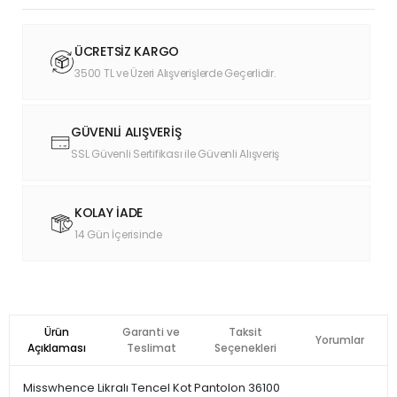
ÜCRETSİZ KARGO
3500 TL ve Üzeri Alışverişlerde Geçerlidir.
GÜVENLİ ALIŞVERİŞ
SSL Güvenli Sertifikası ile Güvenli Alışveriş
KOLAY İADE
14 Gün İçerisinde
Ürün
Garanti ve
Taksit
Yorumlar
Açıklaması
Teslimat
Seçenekleri
Misswhence Likralı Tencel Kot Pantolon 36100