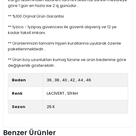
göre 1 gün en fazla ise 2 iş günüdür...
** %100 Orjinal Ürün Garantisi
** İyzico - İyzipay güvencesi ile güvenli alışveriş ve 12 ye
kadar taksit imkanı..
** Ürünlerimizin tamamı hijyen kurallarına uyularak özenle
paketlenmektedir...
** Ürün boy uzunlukları kumaş türüne ve ürün bedenine göre
değişkenlik gösterebilir...
Beden
36
,
38
,
40
,
42
,
44
,
46
Renk
LACİVERT
,
SİYAH
Sezon
25 K
Benzer Ürünler