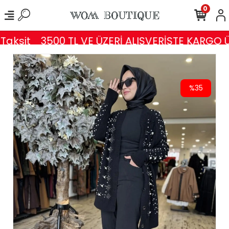
0
aksit
3500 TL VE ÜZERİ ALIŞVERİŞTE KARGO Ü
%35