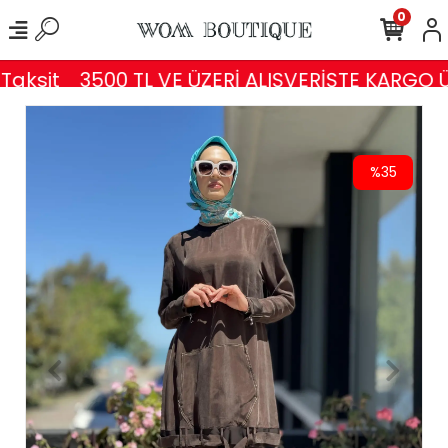
0
aksit
3500 TL VE ÜZERİ ALIŞVERİŞTE KARGO Ü
%35