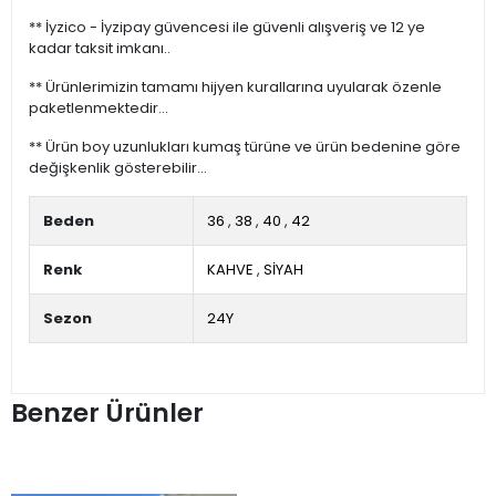
** İyzico - İyzipay güvencesi ile güvenli alışveriş ve 12 ye
kadar taksit imkanı..
** Ürünlerimizin tamamı hijyen kurallarına uyularak özenle
paketlenmektedir...
** Ürün boy uzunlukları kumaş türüne ve ürün bedenine göre
değişkenlik gösterebilir...
Beden
36
,
38
,
40
,
42
Renk
KAHVE
,
SİYAH
Sezon
24Y
Benzer Ürünler