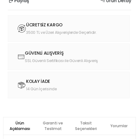
Paylaş
Ürün Detay
ÜCRETSİZ KARGO
3500 TL ve Üzeri Alışverişlerde Geçerlidir.
GÜVENLİ ALIŞVERİŞ
SSL Güvenli Sertifikası ile Güvenli Alışveriş
KOLAY İADE
14 Gün İçerisinde
Ürün
Garanti ve
Taksit
Yorumlar
Açıklaması
Teslimat
Seçenekleri