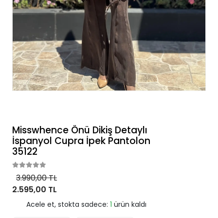
Misswhence Önü Dikiş Detaylı
İspanyol Cupra İpek Pantolon
35122
3.990,00 TL
2.595,00 TL
Acele et, stokta sadece:
1
ürün kaldı