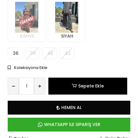
KAHVE
SİYAH
36
38
40
42
Koleksiyona Ekle
Sepete Ekle
HEMEN AL
WHATSAPP İLE SİPARİŞ VER