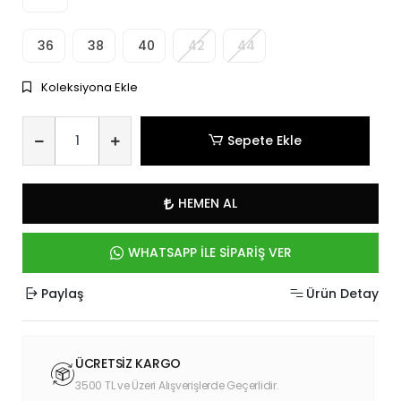
36
38
40
42
44
Koleksiyona Ekle
Sepete Ekle
HEMEN AL
WHATSAPP İLE SİPARİŞ VER
Paylaş
Ürün Detay
ÜCRETSİZ KARGO
3500 TL ve Üzeri Alışverişlerde Geçerlidir.