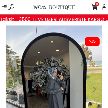
0
aksit
3500 TL VE ÜZERİ ALIŞVERİŞTE KARGO Ü
%35