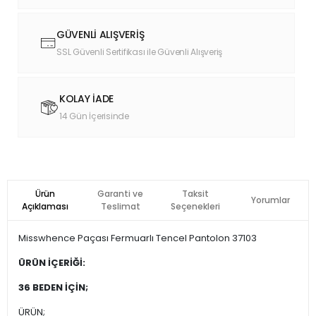
GÜVENLİ ALIŞVERİŞ
SSL Güvenli Sertifikası ile Güvenli Alışveriş
KOLAY İADE
14 Gün İçerisinde
Ürün
Garanti ve
Taksit
Yorumlar
Açıklaması
Teslimat
Seçenekleri
Misswhence Paçası Fermuarlı Tencel Pantolon 37103
ÜRÜN İÇERİĞİ:
36 BEDEN İÇİN;
ÜRÜN;