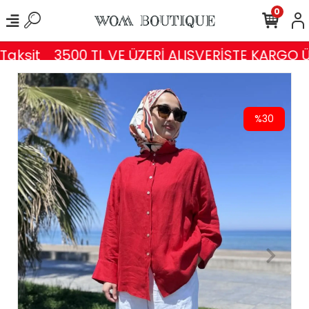
0
aksit
3500 TL VE ÜZERİ ALIŞVERİŞTE KARGO Ü
%30