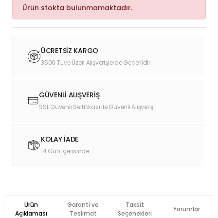
Ürün stokta bulunmamaktadır.
ÜCRETSİZ KARGO
3500 TL ve Üzeri Alışverişlerde Geçerlidir.
GÜVENLİ ALIŞVERİŞ
SSL Güvenli Sertifikası ile Güvenli Alışveriş
KOLAY İADE
14 Gün İçerisinde
Ürün
Garanti ve
Taksit
Yorumlar
Açıklaması
Teslimat
Seçenekleri