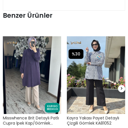
Benzer Ürünler
%30
KARGO
BEDAVA
Misswhence Brit Detaylı Patlı
Kayra Yakası Payet Detaylı
Cupra İpek Kap/Gömlek
Çizgili Gömlek KA81052