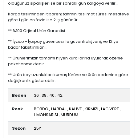
olduğunuz siparişler ise bir sonraki gün kargoya verilir...
Kargo tesliminden itibaren; tahmini teslimat süresi mesafeye
göre 1 gün en fazla ise 2 iş günüdür...
** %100 Orjinal Ürün Garantisi
** İyzico - İyzipay güvencesi ile güvenli alışveriş ve 12 ye
kadar taksit imkanı..
** Ürünlerimizin tamamı hijyen kurallarına uyularak özenle
paketlenmektedir...
** Ürün boy uzunlukları kumaş türüne ve ürün bedenine göre
değişkenlik gösterebilir.
Beden
36
,
38
,
40
,
42
Renk
BORDO
,
HARDAL
,
KAHVE
,
KIRMIZI
,
LACİVERT
,
LİMONSARISI
,
MÜRDÜM
Sezon
25Y