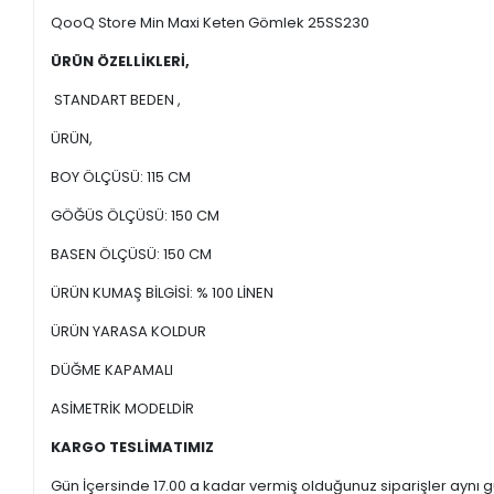
QooQ Store Min Maxi Keten Gömlek 25SS230
ÜRÜN ÖZELLİKLERİ,
STANDART BEDEN ,
ÜRÜN,
BOY ÖLÇÜSÜ: 115 CM
GÖĞÜS ÖLÇÜSÜ: 150 CM
BASEN ÖLÇÜSÜ: 150 CM
ÜRÜN KUMAŞ BİLGİSİ: % 100 LİNEN
ÜRÜN YARASA KOLDUR
DÜĞME KAPAMALI
ASİMETRİK MODELDİR
KARGO TESLİMATIMIZ
Gün İçersinde 17.00 a kadar vermiş olduğunuz siparişler aynı gü