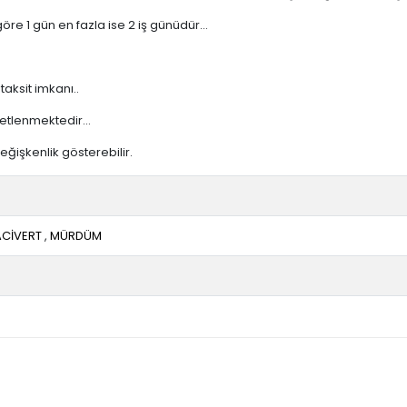
re 1 gün en fazla ise 2 iş günüdür...
taksit imkanı..
etlenmektedir...
ğişkenlik gösterebilir.
ACİVERT
,
MÜRDÜM