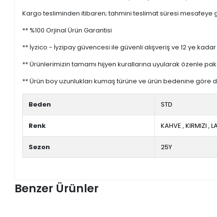
Kargo tesliminden itibaren; tahmini teslimat süresi mesafeye gö
** %100 Orjinal Ürün Garantisi
** İyzico - İyzipay güvencesi ile güvenli alışveriş ve 12 ye kadar 
** Ürünlerimizin tamamı hijyen kurallarına uyularak özenle pak
** Ürün boy uzunlukları kumaş türüne ve ürün bedenine göre de
Beden
STD
Renk
KAHVE
,
KIRMIZI
,
L
Sezon
25Y
Benzer Ürünler