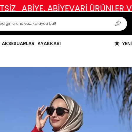
E, ABİYEVARİ ÜRÜNLER VE ÖZEL G
AKSESUARLAR
AYAKKABI
YEN