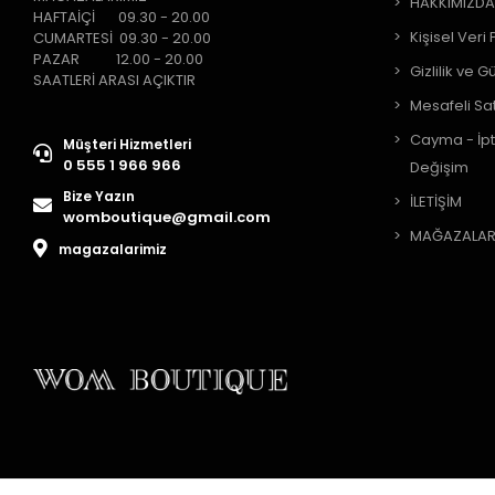
HAKKIMIZD
HAFTAİÇİ 09.30 - 20.00
Kişisel Veri 
CUMARTESİ 09.30 - 20.00
PAZAR 12.00 - 20.00
Gizlilik ve G
SAATLERİ ARASI AÇIKTIR
Mesafeli Sa
Cayma - İpt
Müşteri Hizmetleri
0 555 1 966 966
Değişim
Bize Yazın
İLETİŞİM
womboutique@gmail.com
MAĞAZALAR
magazalarimiz