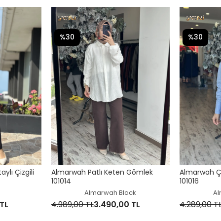
%30
%30
ylı Çizgili
Almarwah Patlı Keten Gömlek
Almarwah Çi
101014
101016
Almarwah Black
Al
 TL
4.989,00 TL
3.490,00 TL
4.289,00 T