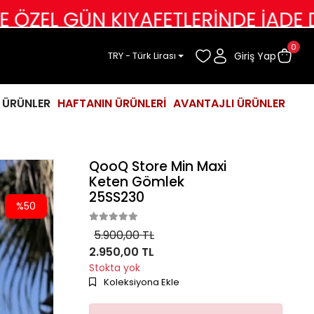
ÜN KIYAFETLERİNDE İADE DEĞİŞİM 
0
Giriş Yap
TRY - Türk Lirası
İ ÜRÜNLER
HAFTANIN ÜRÜNLERİ
AVANTAJLI ÜRÜNLER
QooQ Store Min Maxi
Keten Gömlek
25SS230
%50
5.900,00 TL
2.950,00 TL
Stokta yok
Koleksiyona Ekle