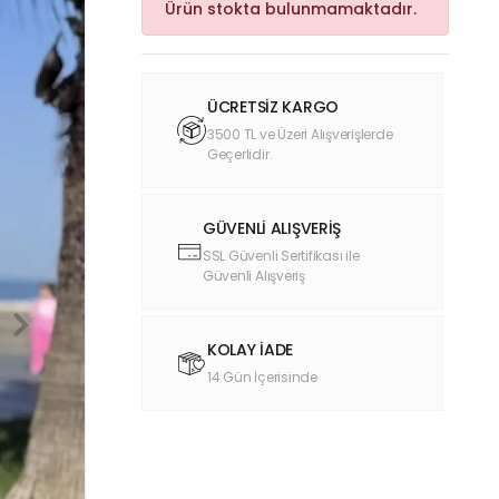
Ürün stokta bulunmamaktadır.
ÜCRETSİZ KARGO
3500 TL ve Üzeri Alışverişlerde
Geçerlidir.
GÜVENLİ ALIŞVERİŞ
SSL Güvenli Sertifikası ile
Güvenli Alışveriş
KOLAY İADE
14 Gün İçerisinde