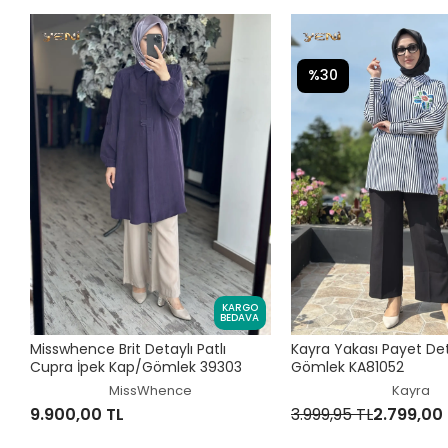
%30
KARGO
BEDAVA
Misswhence Brit Detaylı Patlı
Kayra Yakası Payet Deta
Cupra İpek Kap/Gömlek 39303
Gömlek KA81052
MissWhence
Kayra
9.900,00 TL
3.999,95 TL
2.799,00