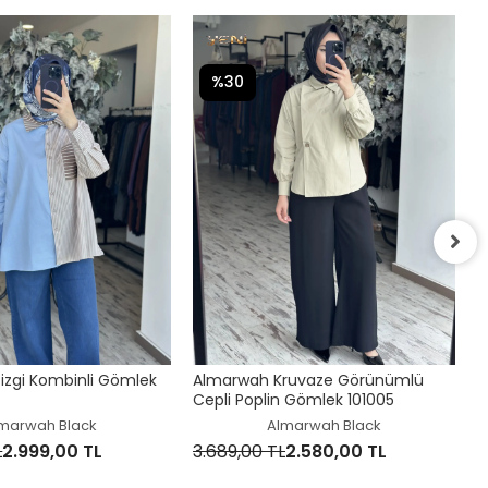
%30
K
3
zgi Kombinli Gömlek
Almarwah Kruvaze Görünümlü
Cepli Poplin Gömlek 101005
marwah Black
Almarwah Black
L
2.999,00 TL
3.689,00 TL
2.580,00 TL