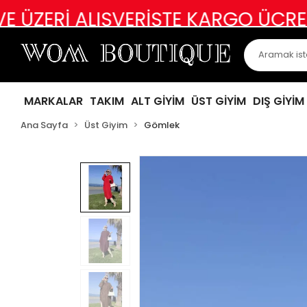
ALIŞVERİŞTE KARGO ÜCRETSİZ
ABİY
MARKALAR
TAKIM
ALT GİYİM
ÜST GİYİM
DIŞ GİYİM
Ana Sayfa
Üst Giyim
Gömlek