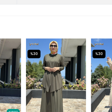
%30
%30
KARGO