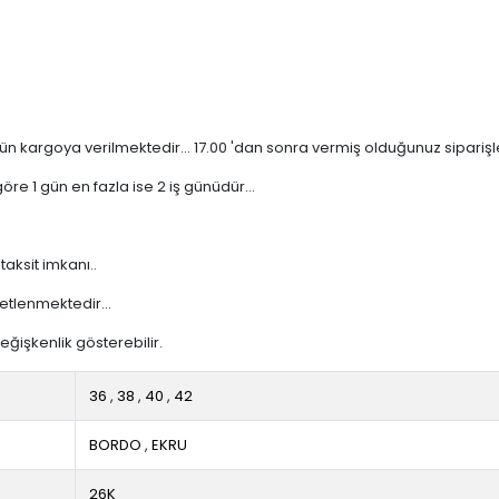
n kargoya verilmektedir... 17.00 'dan sonra vermiş olduğunuz siparişler 
re 1 gün en fazla ise 2 iş günüdür...
taksit imkanı..
etlenmektedir...
ğişkenlik gösterebilir.
36
,
38
,
40
,
42
BORDO
,
EKRU
26K