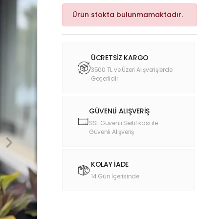
Ürün stokta bulunmamaktadır.
ÜCRETSİZ KARGO
3500 TL ve Üzeri Alışverişlerde
Geçerlidir.
GÜVENLİ ALIŞVERİŞ
SSL Güvenli Sertifikası ile
Güvenli Alışveriş
KOLAY İADE
14 Gün İçerisinde