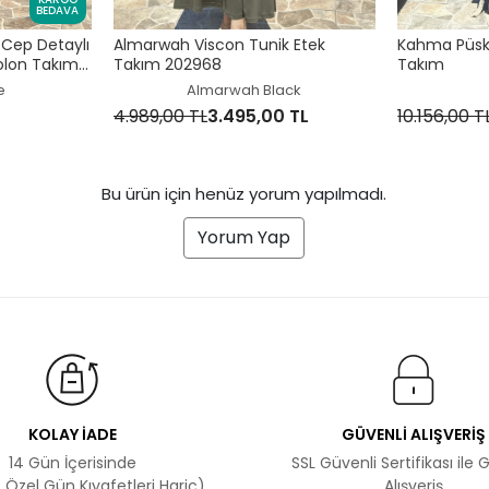
BEDAVA
Cep Detaylı
Almarwah Viscon Tunik Etek
Kahma Püskü
olon Takım
Takım 202968
Takım
e
Almarwah Black
4.989,00 TL
3.495,00 TL
10.156,00 T
Bu ürün için henüz yorum yapılmadı.
Yorum Yap
KOLAY İADE
GÜVENLİ ALIŞVERİŞ
14 Gün İçerisinde
SSL Güvenli Sertifikası ile 
 Özel Gün Kıyafetleri Hariç)
Alışveriş