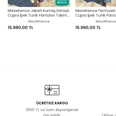
BEDAVA
Misswhence Jakarlı Kumaş Detaylı
Misswhence Fermuarlı 
Cupra İpek Tunik Pantolon Takım
Cupra İpek Tunik Pant
39014
39025
MissWhence
MissWhenc
15.990,00 TL
15.990,00 TL
ÜCRETSİZ KARGO
3500 TL ve Üzeri Alışverişlerde
Geçerlidir.
(Abiye -