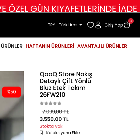
ÜN KIYAFETLERİNDE İADE DEĞİŞİM
0
Giriş Yap
TRY - Türk Lirası
İ ÜRÜNLER
HAFTANIN ÜRÜNLERİ
AVANTAJLI ÜRÜNLER
QooQ Store Nakış
Detaylı Çift Yönlü
Bluz Etek Takım
%50
26FW210
7.099,00 TL
3.550,00 TL
Stokta yok
Koleksiyona Ekle