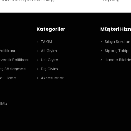
Kategoriler
Müşteri Hizm
A
TAKIM
Sıkça Sorulan
Politikası
Alt Giyim
Sipariş Takip
üvenlik Politikası
Üst Giyim
Havale Bildiri
tış Sözleşmesi
Dış Giyim
al - İade -
Aksesuarlar
IMIZ