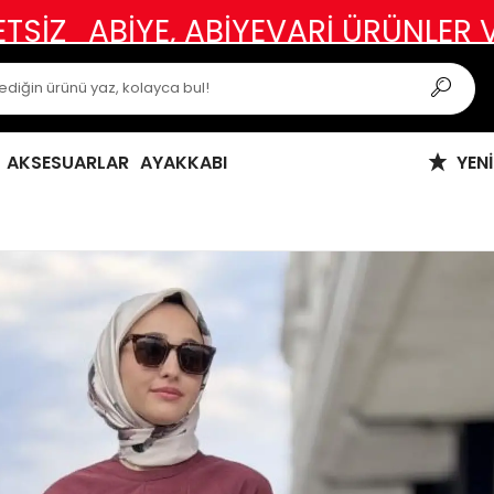
YE, ABİYEVARİ ÜRÜNLER VE ÖZEL G
AKSESUARLAR
AYAKKABI
YEN