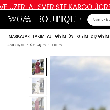
 ALIŞVERİŞTE KARGO ÜCRETSİZ
ABİ
MARKALAR
TAKIM
ALT GİYİM
ÜST GİYİM
DIŞ GİYİM
Ana Sayfa
Üst Giyim
Takım