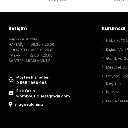
İletişim
Kurumsal
MAĞAZALARIMIZ
HAKKIMIZD
HAFTAİÇİ 09.30 - 20.00
Kişisel Veri 
CUMARTESİ 09.30 - 20.00
PAZAR 12.00 - 20.00
Gizlilik ve G
SAATLERİ ARASI AÇIKTIR
Mesafeli Sa
Cayma - İpt
Müşteri Hizmetleri
0 555 1 966 966
Değişim
Bize Yazın
İLETİŞİM
womboutique@gmail.com
MAĞAZALAR
magazalarimiz