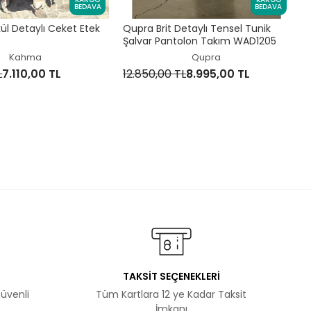
BEDAVA
BEDAVA
1
l Detaylı Ceket Etek
Qupra Brit Detaylı Tensel Tunik
Şalvar Pantolon Takım WAD1205
Kahma
Qupra
L
7.110,00 TL
12.850,00 TL
8.995,00 TL
TAKSİT SEÇENEKLERİ
Güvenli
Tüm Kartlara 12 ye Kadar Taksit
İmkanı