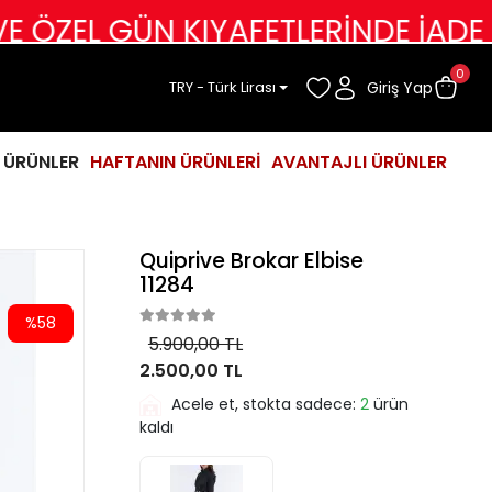
 GÜN KIYAFETLERİNDE İADE DEĞİŞİ
0
Giriş Yap
TRY - Türk Lirası
İ ÜRÜNLER
HAFTANIN ÜRÜNLERİ
AVANTAJLI ÜRÜNLER
Quiprive Brokar Elbise
11284
%58
5.900,00 TL
2.500,00 TL
Acele et, stokta sadece:
2
ürün
kaldı