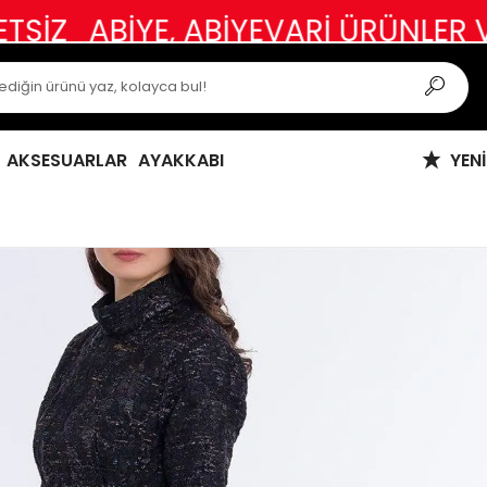
İYE, ABİYEVARİ ÜRÜNLER VE ÖZEL
AKSESUARLAR
AYAKKABI
YEN