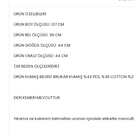
ÜRÜN ÖZELLİKLERİ
ÜRÜN BOY ÖLÇÜSÜ: 137 CM
ÜRÜN BEL ÖLÇÜSÜ: 36 CM
ÜRÜN GÖĞÜS ÖLÇÜSÜ: 44 CM
ÜRÜN OMUZ ÖLÇÜSÜ: 44 CM
(36 BEDEN ÖLÇÜLERİDİR)
ÜRÜN KUMAŞ BİLGİSİ: BRUKAR KUMAŞ %43 PES, %36 COTTON %2
DERİ KEMERİ MEVCUTTUR.
Yıkama ve kullanım talimatları ürünün içindeki etikette mevcutt