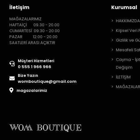
İletişim
Kurumsal
MAĞAZALARIMIZ
HAKKIMIZD
HAFTAİÇİ 09.30 - 20.00
Kişisel Veri 
CUMARTESİ 09.30 - 20.00
PAZAR 12.00 - 20.00
Gizlilik ve G
SAATLERİ ARASI AÇIKTIR
Mesafeli Sa
Cayma - İpt
Müşteri Hizmetleri
0 555 1 966 966
Değişim
Bize Yazın
İLETİŞİM
womboutique@gmail.com
MAĞAZALAR
magazalarimiz