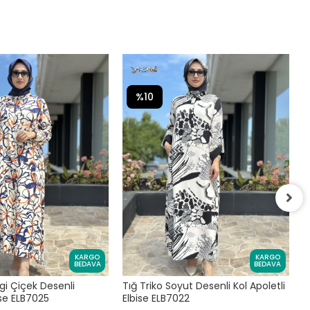
%10
M
E
KARGO
KARGO
BEDAVA
BEDAVA
7
zgi Çiçek Desenli
Tığ Triko Soyut Desenli Kol Apoletli
se ELB7025
Elbise ELB7022