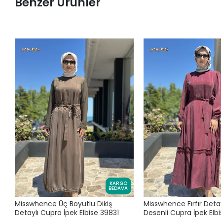
Benzer Ürünler
KARGO
BEDAVA
Misswhence Üç Boyutlu Dikiş
Misswhence Fırfır Detay
Detaylı Cupra İpek Elbise 39831
Desenli Cupra İpek Elb