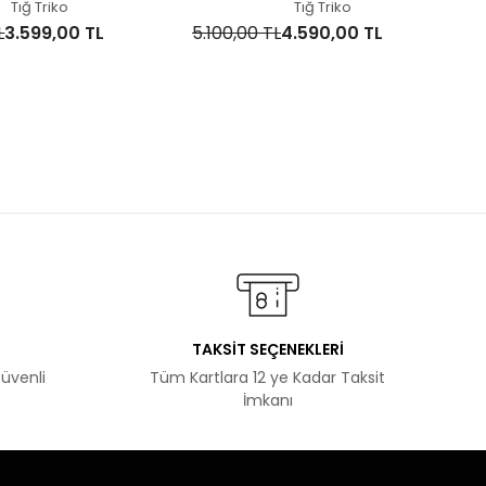
Tığ Triko
Tığ Triko
L
3.599,00 TL
5.100,00 TL
4.590,00 TL
TAKSİT SEÇENEKLERİ
Güvenli
Tüm Kartlara 12 ye Kadar Taksit
İmkanı