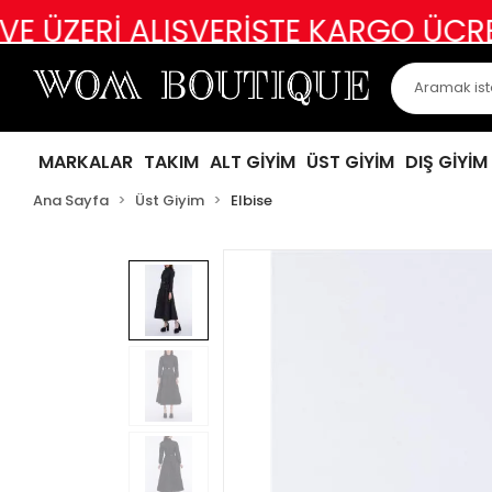
İ ALIŞVERİŞTE KARGO ÜCRETSİZ
AB
MARKALAR
TAKIM
ALT GİYİM
ÜST GİYİM
DIŞ GİYİM
Ana Sayfa
Üst Giyim
Elbise