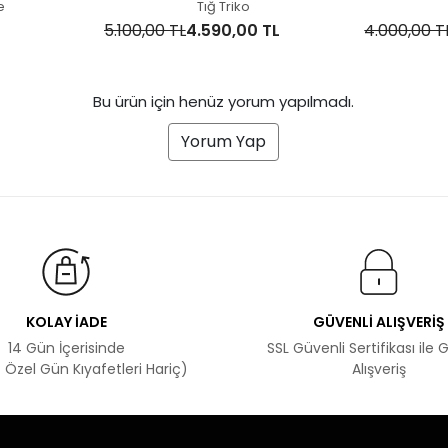
ELB7018
e
Tığ Triko
5.100,00 TL
4.590,00 TL
4.000,00 T
Bu ürün için henüz yorum yapılmadı.
Yorum Yap
KOLAY İADE
GÜVENLİ ALIŞVERİŞ
14 Gün İçerisinde
SSL Güvenli Sertifikası ile 
 Özel Gün Kıyafetleri Hariç)
Alışveriş