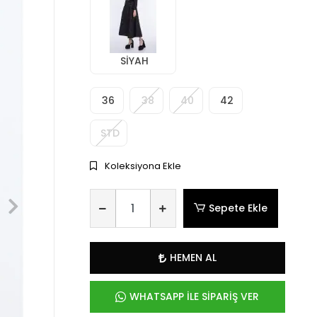
SİYAH
36
38
40
42
STD
Koleksiyona Ekle
Sepete Ekle
HEMEN AL
WHATSAPP İLE SİPARİŞ VER