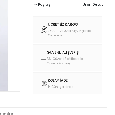
Paylaş
Ürün Detay
ÜCRETSİZ KARGO
3500 TL ve Üzeri Alışverişlerde
Geçerlidir.
GÜVENLİ ALIŞVERİŞ
SSL Güvenli Sertifikası ile
Güvenli Alışveriş
KOLAY İADE
14 Gün İçerisinde
rumlar