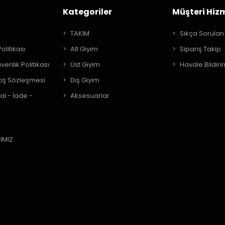
Kategoriler
Müşteri Hizm
A
TAKIM
Sıkça Sorulan
Politikası
Alt Giyim
Sipariş Takip
üvenlik Politikası
Üst Giyim
Havale Bildiri
tış Sözleşmesi
Dış Giyim
al - İade -
Aksesuarlar
IMIZ