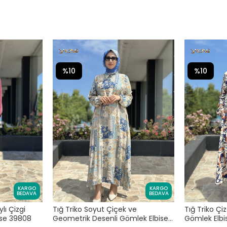
%10
%10
KARGO
KARGO
BEDAVA
BEDAVA
lı Çizgi
Tığ Triko Soyut Çiçek ve
Tığ Triko Çi
ise 39808
Geometrik Desenli Gömlek Elbise
Gömlek Elbi