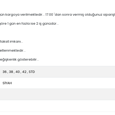
n kargoya verilmektedir... 17.00 'dan sonra vermiş olduğunuz siparişler
re 1 gün en fazla ise 2 iş günüdür...
taksit imkanı...
etlenmektedir...
işkenlik gösterebilir...
36
,
38
,
40
,
42
,
STD
SİYAH