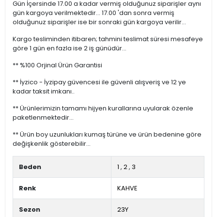
Gün İçersinde 17.00 a kadar vermiş olduğunuz siparişler aynı
gün kargoya verilmektedir... 17.00 'dan sonra vermiş
olduğunuz siparişler ise bir sonraki gün kargoya verilir...
Kargo tesliminden itibaren; tahmini teslimat süresi mesafeye
göre 1 gün en fazla ise 2 iş günüdür...
** %100 Orjinal Ürün Garantisi
** İyzico - İyzipay güvencesi ile güvenli alışveriş ve 12 ye
kadar taksit imkanı..
** Ürünlerimizin tamamı hijyen kurallarına uyularak özenle
paketlenmektedir...
** Ürün boy uzunlukları kumaş türüne ve ürün bedenine göre
değişkenlik gösterebilir...
Beden
1
,
2
,
3
Renk
KAHVE
Sezon
23Y