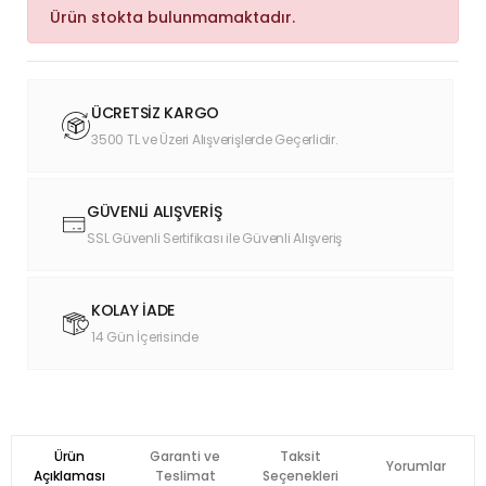
Ürün stokta bulunmamaktadır.
ÜCRETSİZ KARGO
3500 TL ve Üzeri Alışverişlerde Geçerlidir.
GÜVENLİ ALIŞVERİŞ
SSL Güvenli Sertifikası ile Güvenli Alışveriş
KOLAY İADE
14 Gün İçerisinde
Ürün
Garanti ve
Taksit
Yorumlar
Açıklaması
Teslimat
Seçenekleri