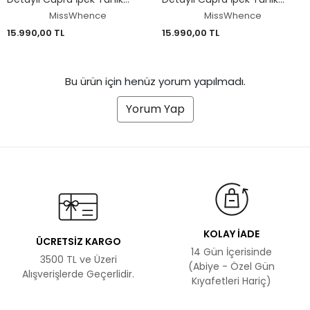
Pantolon Takım 39014
Pantolon Takım 39025
MissWhence
MissWhence
15.990,00 TL
15.990,00 TL
Bu ürün için henüz yorum yapılmadı.
Yorum Yap
KOLAY İADE
ÜCRETSİZ KARGO
14 Gün İçerisinde
3500 TL ve Üzeri
(Abiye - Özel Gün
Alışverişlerde Geçerlidir.
Kıyafetleri Hariç)