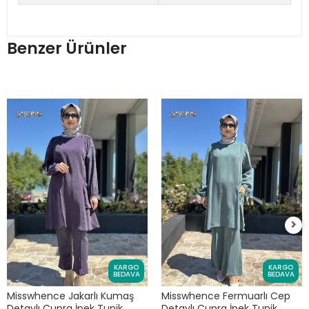
Benzer Ürünler
KARGO
KARGO
BEDAVA
BEDAVA
Misswhence Jakarlı Kumaş
Misswhence Fermuarlı Cep
Detaylı Cupra İpek Tunik
Detaylı Cupra İpek Tunik