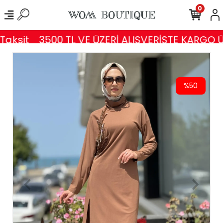
0
aksit
3500 TL VE ÜZERİ ALIŞVERİŞTE KARGO Ü
%50