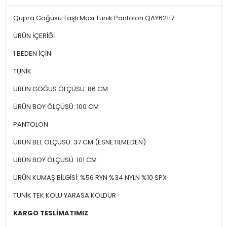
Qupra Göğüsü Taşlı Maxi Tunik Pantolon QAY62117
ÜRÜN İÇERİĞİ
1 BEDEN İÇİN
TUNİK
ÜRÜN GÖĞÜS ÖLÇÜSÜ: 86 CM
ÜRÜN BOY ÖLÇÜSÜ: 100 CM
PANTOLON
ÜRÜN BEL ÖLÇÜSÜ: 37 CM (ESNETİLMEDEN)
ÜRÜN BOY ÖLÇÜSÜ: 101 CM
ÜRÜN KUMAŞ BİLGİSİ: %56 RYN %34 NYLN %10 SPX
TUNİK TEK KOLU YARASA KOLDUR
KARGO TESLİMATIMIZ