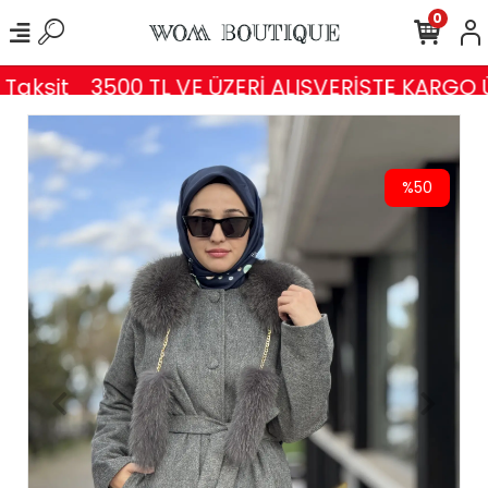
0
aksit
3500 TL VE ÜZERİ ALIŞVERİŞTE KARGO Ü
%50