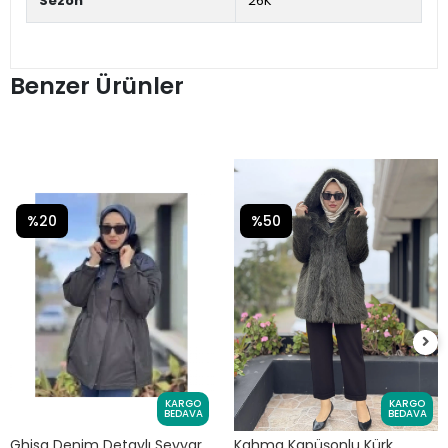
Sezon
26K
Benzer Ürünler
%20
%50
KARGO
KARGO
BEDAVA
BEDAVA
Ghisa Denim Detaylı Seyyar
Kahma Kapüşonlu Kürk