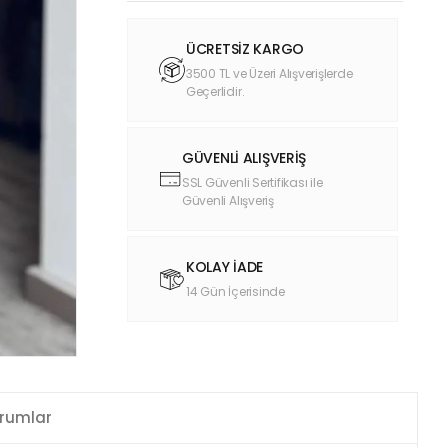
ÜCRETSİZ KARGO
3500 TL ve Üzeri Alışverişlerde
Geçerlidir.
GÜVENLİ ALIŞVERİŞ
SSL Güvenli Sertifikası ile
Güvenli Alışveriş
KOLAY İADE
14 Gün İçerisinde
rumlar