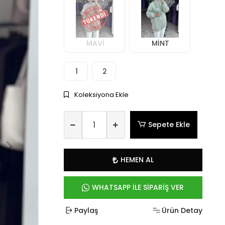
MAVİ
MİNT
1
2
Koleksiyona Ekle
Sepete Ekle
HEMEN AL
WHATSAPP İLE SİPARİŞ VER
Paylaş
Ürün Detay