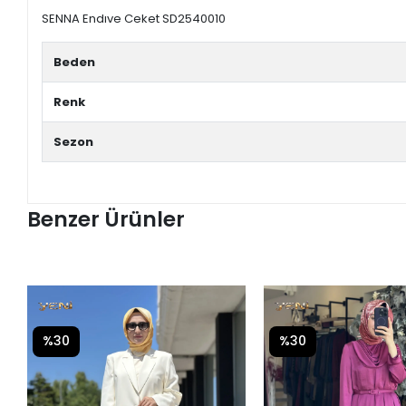
SENNA Endıve Ceket SD2540010
Beden
Renk
Sezon
Benzer Ürünler
%30
%30