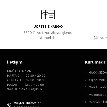
ÜCRETSİZ KARGO
3500 TL ve Üzeri Alışverişlerde
Geçerlidir.
(Abiye -
İletişim
Kurumsal
MAĞAZALARIMIZ
HAKKIMIZD
HAFTAİÇİ 09.30 - 20.00
Kişisel Veri 
CUMARTESİ 09.30 - 20.00
PAZAR 12.00 - 20.00
Gizlilik ve G
SAATLERİ ARASI AÇIKTIR
Mesafeli Sa
Cayma - İpt
Müşteri Hizmetleri