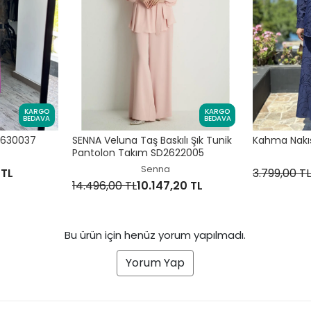
KARGO
KARGO
BEDAVA
BEDAVA
2630037
SENNA Veluna Taş Baskılı Şık Tunik
Kahma Nakış
Pantolon Takım SD2622005
Senna
 TL
3.799,00 T
14.496,00 TL
10.147,20 TL
Bu ürün için henüz yorum yapılmadı.
Yorum Yap