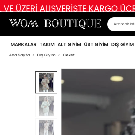
İ ALIŞVERİŞTE KARGO ÜCRETSİZ
AB
MARKALAR
TAKIM
ALT GİYİM
ÜST GİYİM
DIŞ GİYİM
Ana Sayfa
Dış Giyim
Ceket