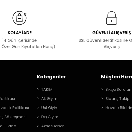
KOLAY İADE
GÜVENLİ ALIŞVERİŞ
14 Gün İçerisinde
SSL Güvenli Sertifikası ile 
 Özel Gün Kıyafetleri Hariç)
Alışveriş
Kategoriler
Müşteri Hizm
A
TAKIM
Sıkça Sorulan
Politikası
Alt Giyim
Sipariş Takip
üvenlik Politikası
Üst Giyim
Havale Bildiri
tış Sözleşmesi
Dış Giyim
al - İade -
Aksesuarlar