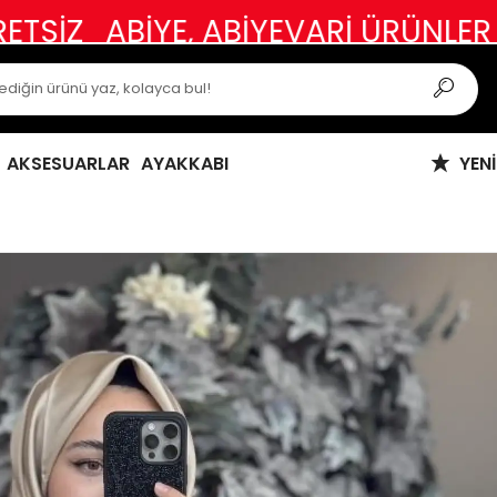
İYE, ABİYEVARİ ÜRÜNLER VE ÖZEL
AKSESUARLAR
AYAKKABI
YEN