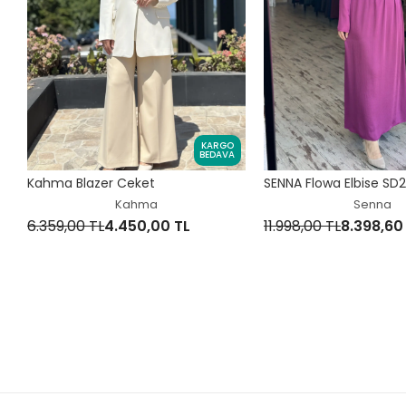
KARGO
BEDAVA
Kahma Blazer Ceket
SENNA Flowa Elbise SD
Kahma
Senna
6.359,00 TL
4.450,00 TL
11.998,00 TL
8.398,60