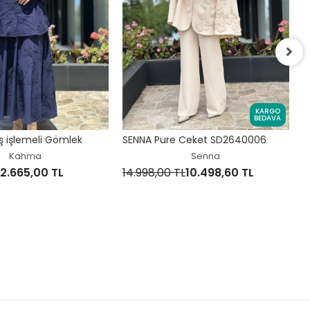
S
KARGO
1
BEDAVA
 işlemeli Gömlek
SENNA Pure Ceket SD2640006
Kahma
Senna
L
2.665,00 TL
14.998,00 TL
10.498,60 TL