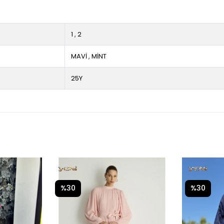
1
,
2
MAVİ
,
MİNT
25Y
%30
%30