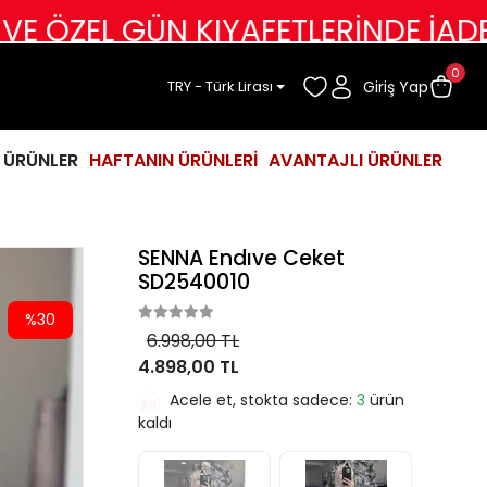
 GÜN KIYAFETLERİNDE İADE DEĞİŞİ
0
Giriş Yap
TRY - Türk Lirası
İ ÜRÜNLER
HAFTANIN ÜRÜNLERİ
AVANTAJLI ÜRÜNLER
SENNA Endıve Ceket
SD2540010
%30
6.998,00 TL
4.898,00 TL
Acele et, stokta sadece:
3
ürün
kaldı