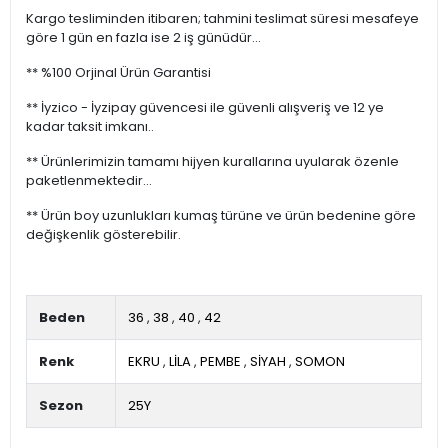
Kargo tesliminden itibaren; tahmini teslimat süresi mesafeye
göre 1 gün en fazla ise 2 iş günüdür...
** %100 Orjinal Ürün Garantisi
** İyzico - İyzipay güvencesi ile güvenli alışveriş ve 12 ye
kadar taksit imkanı..
** Ürünlerimizin tamamı hijyen kurallarına uyularak özenle
paketlenmektedir...
** Ürün boy uzunlukları kumaş türüne ve ürün bedenine göre
değişkenlik gösterebilir.
Beden
36
,
38
,
40
,
42
Renk
EKRU
,
LİLA
,
PEMBE
,
SİYAH
,
SOMON
Sezon
25Y