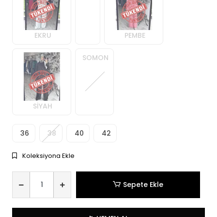
EKRU
PEMBE
SOMON
SİYAH
36
38
40
42
Koleksiyona Ekle
Sepete Ekle