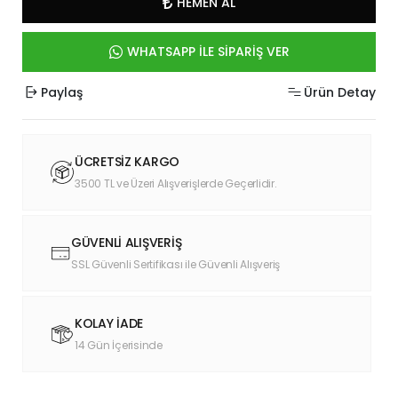
HEMEN AL
WHATSAPP İLE SİPARİŞ VER
Paylaş
Ürün Detay
ÜCRETSİZ KARGO
3500 TL ve Üzeri Alışverişlerde Geçerlidir.
GÜVENLİ ALIŞVERİŞ
SSL Güvenli Sertifikası ile Güvenli Alışveriş
KOLAY İADE
14 Gün İçerisinde