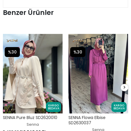
Benzer Ürünler
%30
%30
KARGO
KARGO
BEDAVA
BEDAVA
SENNA Pure Bluz SD2620010
SENNA Flowa Elbise
SD2630037
Senna
Senna