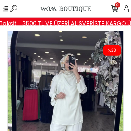
0
ksit
3500 TL VE ÜZERİ ALIŞVERİŞTE KARGO ÜC
%30