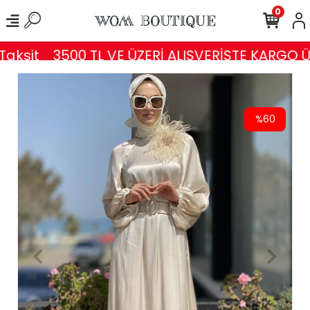
0
ksit
3500 TL VE ÜZERİ ALIŞVERİŞTE KARGO ÜC
%60