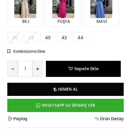
BEJ
FUŞYA
MAVİ
36
38
40
42
44
Koleksiyona Ekle
Sepete Ekle
HEMEN AL
WHATSAPP İLE SİPARİŞ VER
Paylaş
Ürün Detay