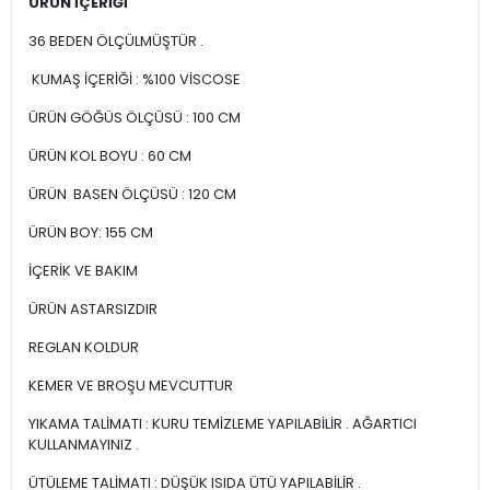
ÜRÜN İÇERİĞİ
36 BEDEN ÖLÇÜLMÜŞTÜR .
KUMAŞ İÇERİĞİ : %100 VİSCOSE
ÜRÜN GÖĞÜS ÖLÇÜSÜ : 100 CM
ÜRÜN KOL BOYU : 60 CM
ÜRÜN BASEN ÖLÇÜSÜ : 120 CM
ÜRÜN BOY: 155 CM
İÇERİK VE BAKIM
ÜRÜN ASTARSIZDIR
REGLAN KOLDUR
KEMER VE BROŞU MEVCUTTUR
YIKAMA TALİMATI : KURU TEMİZLEME YAPILABİLİR . AĞARTICI
KULLANMAYINIZ .
ÜTÜLEME TALİMATI : DÜŞÜK ISIDA ÜTÜ YAPILABİLİR .