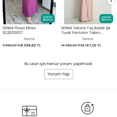
KARGO
KARGO
BEDAVA
BEDAVA
SENNA Flowa Elbise
SENNA Veluna Taş Baskılı Şık
SD2630037
Tunik Pantolon Takım
SD2622005
Senna
Senna
11.998,00 TL
8.398,60 TL
14.496,00 TL
10.147,20 TL
Bu ürün için henüz yorum yapılmadı.
Yorum Yap