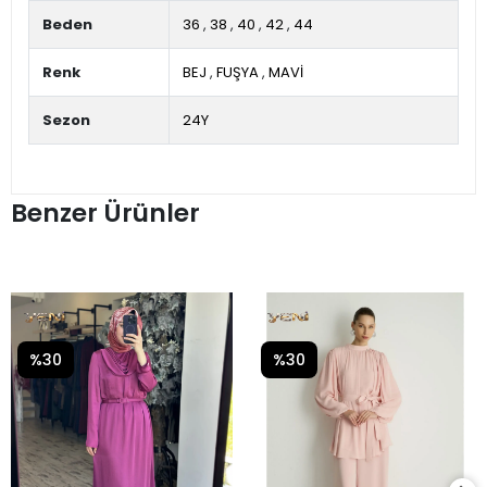
Beden
36
,
38
,
40
,
42
,
44
Renk
BEJ
,
FUŞYA
,
MAVİ
Sezon
24Y
Benzer Ürünler
%30
%30