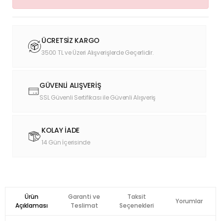
ÜCRETSİZ KARGO
3500 TL ve Üzeri Alışverişlerde Geçerlidir.
GÜVENLİ ALIŞVERİŞ
SSL Güvenli Sertifikası ile Güvenli Alışveriş
KOLAY İADE
14 Gün İçerisinde
Ürün
Garanti ve
Taksit
Yorumlar
Açıklaması
Teslimat
Seçenekleri