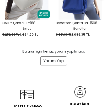
KARGO
BEDAVA
SISLEY Çanta SLY188
Benetton Çanta BNT1568
Sısley
Benetton
5.252,00 TL
4.464,20 TL
3.631,00 TL
3.086,35 TL
Bu ürün için henüz yorum yapılmadı.
Yorum Yap
KOLAY İADE
ÜCRETSİZ KARGO