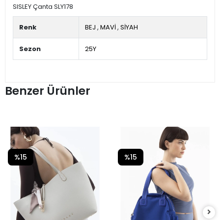
SISLEY Çanta SLY178
Renk
BEJ
,
MAVİ
,
SİYAH
Sezon
25Y
Benzer Ürünler
%15
%15