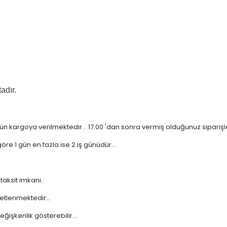
adır.
n kargoya verilmektedir... 17.00 'dan sonra vermiş olduğunuz siparişler 
re 1 gün en fazla ise 2 iş günüdür...
taksit imkanı..
etlenmektedir...
işkenlik gösterebilir...