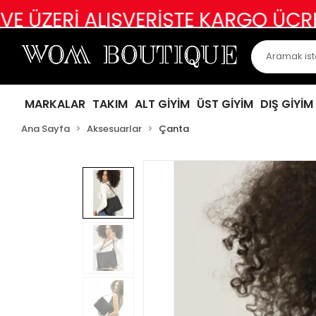
İ ALIŞVERİŞTE KARGO ÜCRETSİZ
A
MARKALAR
TAKIM
ALT GİYİM
ÜST GİYİM
DIŞ GİYİM
Ana Sayfa
Aksesuarlar
Çanta