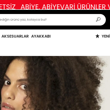
BİYE, ABİYEVARİ ÜRÜNLER VE ÖZEL
AKSESUARLAR
AYAKKABI
YEN