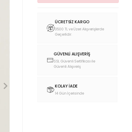
ÜCRETSİZ KARGO
3500 TL ve Üzeri Alışverişlerde
Geçerlidir.
GÜVENLİ ALIŞVERİŞ
SSL Güvenli Sertifikası ile
Güvenli Alışveriş
KOLAY İADE
14 Gün İçerisinde