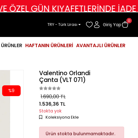
 GÜN KIYAFETLERİNDE İADE DEĞİŞİ
0
Giriş Yap
TRY - Türk Lirası
İ ÜRÜNLER
HAFTANIN ÜRÜNLERİ
AVANTAJLI ÜRÜNLER
Valentino Orlandi
Çanta (VLT 071)
%9
1.690,00 TL
1.536,36 TL
Stokta yok
Koleksiyona Ekle
Ürün stokta bulunmamaktadır.