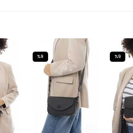
%9
%9