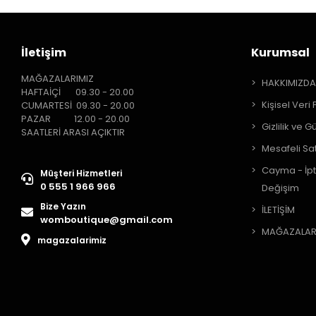
İletişim
Kurumsal
MAĞAZALARIMIZ
HAKKIMIZD
HAFTAİÇİ 09.30 - 20.00
Kişisel Veri 
CUMARTESİ 09.30 - 20.00
PAZAR 12.00 - 20.00
Gizlilik ve G
SAATLERİ ARASI AÇIKTIR
Mesafeli Sa
Cayma - İpt
Müşteri Hizmetleri
0 555 1 966 966
Değişim
Bize Yazın
İLETİŞİM
womboutique@gmail.com
MAĞAZALAR
magazalarimiz