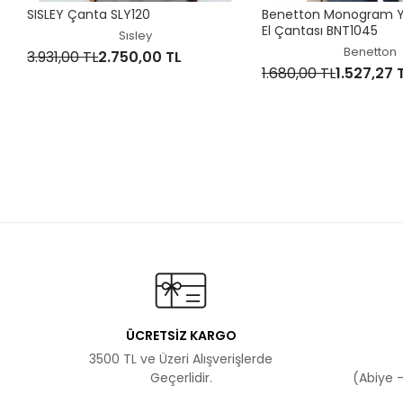
SISLEY Çanta SLY120
Benetton Monogram Ya
El Çantası BNT1045
Sısley
Benetton
3.931,00 TL
2.750,00 TL
1.680,00 TL
1.527,27 
ÜCRETSİZ KARGO
3500 TL ve Üzeri Alışverişlerde
Geçerlidir.
(Abiye -