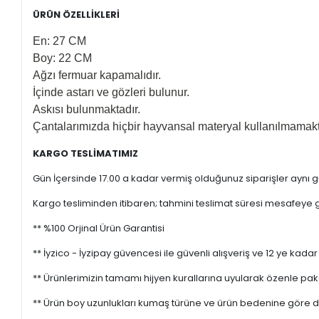
ÜRÜN ÖZELLİKLERİ
En: 27 CM
Boy: 22 CM
Ağzı fermuar kapamalıdır.
İçinde astarı ve gözleri bulunur.
Askısı bulunmaktadır.
Çantalarımızda hiçbir hayvansal materyal kullanılmamakt
KARGO TESLİMATIMIZ
Gün İçersinde 17.00 a kadar vermiş olduğunuz siparişler aynı gü
Kargo tesliminden itibaren; tahmini teslimat süresi mesafeye gö
** %100 Orjinal Ürün Garantisi
** İyzico - İyzipay güvencesi ile güvenli alışveriş ve 12 ye kadar 
** Ürünlerimizin tamamı hijyen kurallarına uyularak özenle pak
** Ürün boy uzunlukları kumaş türüne ve ürün bedenine göre değ