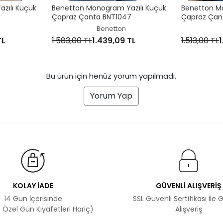
zılı Küçük
Benetton Monogram Yazılı Küçük
Benetton M
Çapraz Çanta BNT1047
Çapraz Çan
Benetton
TL
1.583,00 TL
1.439,09 TL
1.513,00 TL
Bu ürün için henüz yorum yapılmadı.
Yorum Yap
KOLAY İADE
GÜVENLİ ALIŞVERİŞ
14 Gün İçerisinde
SSL Güvenli Sertifikası ile 
 Özel Gün Kıyafetleri Hariç)
Alışveriş