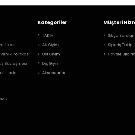
Kategoriler
Müşteri Hizm
A
TAKIM
Sıkça Sorulan
Politikası
Alt Giyim
Sipariş Takip
üvenlik Politikası
Üst Giyim
Havale Bildiri
tış Sözleşmesi
Dış Giyim
al - İade -
Aksesuarlar
IMIZ