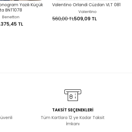
onogram Yazılı Küçük
Valentino Orlandi Cüzdan VLT 081
ta BNT1078
Valentino
Benetton
560,00 TL
509,09 TL
1.375,45 TL
TAKSİT SEÇENEKLERİ
Güvenli
Tüm Kartlara 12 ye Kadar Taksit
İmkanı