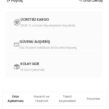
Paylaş
Ürün Detay
ÜCRETSİZ KARGO
3500 TL ve Üzeri Alışverişlerde Geçerlidir.
GÜVENLİ ALIŞVERİŞ
SSL Güvenli Sertifikası ile Güvenli Alışveriş
KOLAY İADE
14 Gün İçerisinde
Ürün
Garanti ve
Taksit
Yorumlar
Açıklaması
Teslimat
Seçenekleri