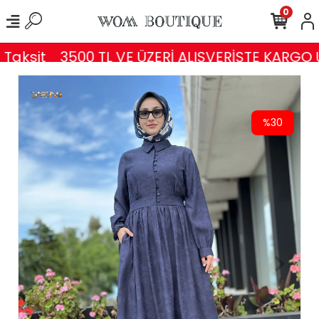
0
aksit
3500 TL VE ÜZERİ ALIŞVERİŞTE KARGO Ü
%30