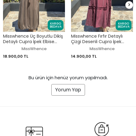
KARGO
KARGO
BEDAVA
BEDAVA
Misswhence Üç Boyutlu Dikiş
Misswhence Fırfır Detaylı
Detaylı Cupra İpek Elbise
Çizgi Desenli Cupra İpek
39831
Elbise 39808
MissWhence
MissWhence
18.900,00 TL
14.900,00 TL
Bu ürün için henüz yorum yapılmadı.
Yorum Yap